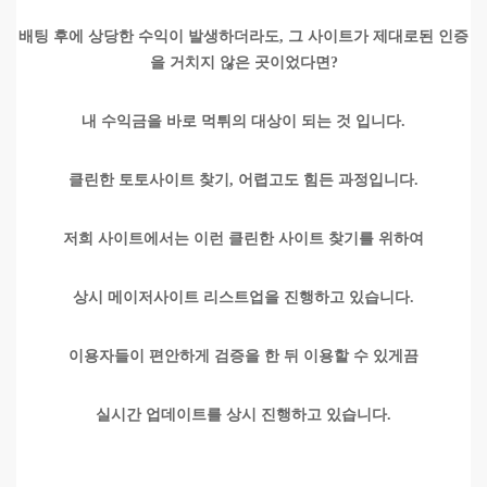
배팅 후에 상당한 수익이 발생하더라도, 그 사이트가 제대로된 인증
을 거치지 않은 곳이었다면?
내 수익금을 바로 먹튀의 대상이 되는 것 입니다.
클린한 토토사이트 찾기, 어렵고도 힘든 과정입니다.
저희 사이트에서는 이런 클린한 사이트 찾기를 위하여
상시 메이저사이트 리스트업을 진행하고 있습니다.
이용자들이 편안하게 검증을 한 뒤 이용할 수 있게끔
실시간 업데이트를 상시 진행하고 있습니다.