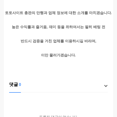
토토사이트 총판의 만행과 업체 정보에 대한 소개를 마치겠습니다.
높은 수익률과 즐거움, 재미 등을 위하여서는 필히 배팅 전
반드시 검증을 거친 업체를 이용하시길 바라며,
이만 물러가겠습니다.
댓글
0