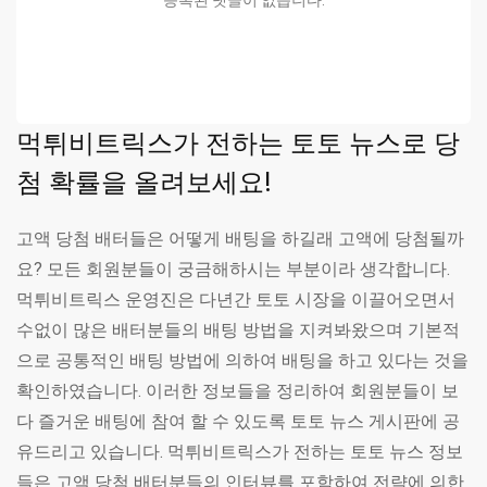
등록된 댓글이 없습니다.
먹튀비트릭스가 전하는 토토 뉴스로 당
첨 확률을 올려보세요!
고액 당첨 배터들은 어떻게 배팅을 하길래 고액에 당첨될까
요? 모든 회원분들이 궁금해하시는 부분이라 생각합니다.
먹튀비트릭스 운영진은 다년간 토토 시장을 이끌어오면서
수없이 많은 배터분들의 배팅 방법을 지켜봐왔으며 기본적
으로 공통적인 배팅 방법에 의하여 배팅을 하고 있다는 것을
확인하였습니다. 이러한 정보들을 정리하여 회원분들이 보
다 즐거운 배팅에 참여 할 수 있도록 토토 뉴스 게시판에 공
유드리고 있습니다. 먹튀비트릭스가 전하는 토토 뉴스 정보
들은 고액 당첨 배터분들의 인터뷰를 포함하여 전략에 의한