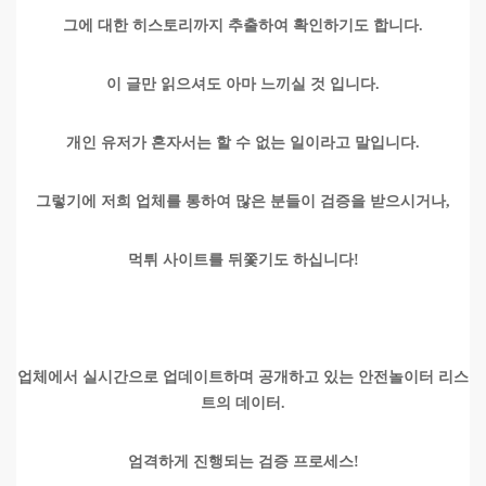
그에 대한 히스토리까지 추출하여 확인하기도 합니다.
이 글만 읽으셔도 아마 느끼실 것 입니다.
개인 유저가 혼자서는 할 수 없는 일이라고 말입니다.
그렇기에 저희 업체를 통하여 많은 분들이 검증을 받으시거나,
먹튀 사이트를 뒤쫓기도 하십니다!
업체에서 실시간으로 업데이트하며 공개하고 있는 안전놀이터 리스
트의 데이터.
엄격하게 진행되는 검증 프로세스!