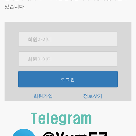
있습니다.
로그인
회원가입
정보찾기