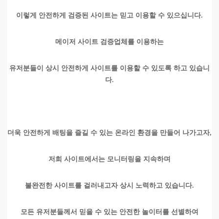
이렇게 안전하게 검증된 사이트는 믿고 이용할 수 있으십니다.
메이저 사이트 검증업체를 이용하는
유저분들이 상시 안전하게 사이트를 이용할 수 있도록 하고 있습니
다.
더욱 안전하게 배팅을 즐길 수 있는 온라인 환경을 만들어 나가고자,
저희 사이트에서는 모니터링을 지속하며
불완전한 사이트를 걸러내고자 상시 노력하고 있습니다.
모든 유저분들께서 믿을 수 있는 안전한 놀이터를 선별하여