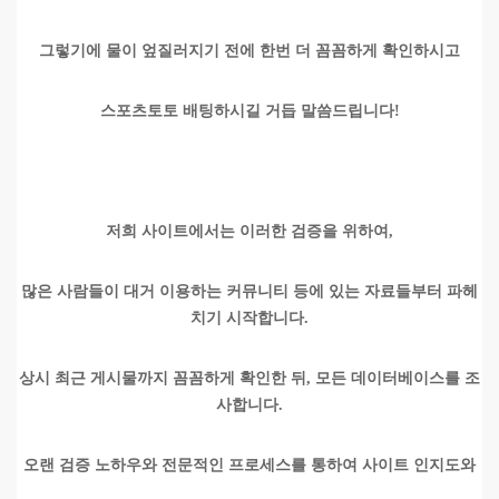
그렇기에 물이 엎질러지기 전에 한번 더 꼼꼼하게 확인하시고
스포츠토토 배팅하시길 거듭 말씀드립니다!
저희 사이트에서는 이러한 검증을 위하여,
많은 사람들이 대거 이용하는 커뮤니티 등에 있는 자료들부터 파헤
치기 시작합니다.
상시 최근 게시물까지 꼼꼼하게 확인한 뒤, 모든 데이터베이스를 조
사합니다.
오랜 검증 노하우와 전문적인 프로세스를 통하여 사이트 인지도와