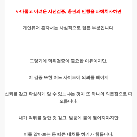
까다롭고 어려운 사전검증, 총판의 만행을 파헤치자하면
개인유저 혼자서는 사실적으로 힘든 부분입니다.
그렇기에 먹튀검증이 필요한 이유이지만,
이 검증 또한 어느 사이트에 의뢰를 해야지
신뢰를 갖고 확실하게 알 수 있느냐는 것이 또 하나의 의문점으로 떠
오릅니다.
내가 먹튀를 당한 것 같고, 발등에 불이 떨어져야지만
이를 알아보는 등 빠른 대처를 하기가 힘듭니다.