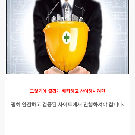
그렇기에 즐겁게 배팅하고 참여하시려면
필히 안전하고 검증된 사이트에서 진행하셔야 합니다.