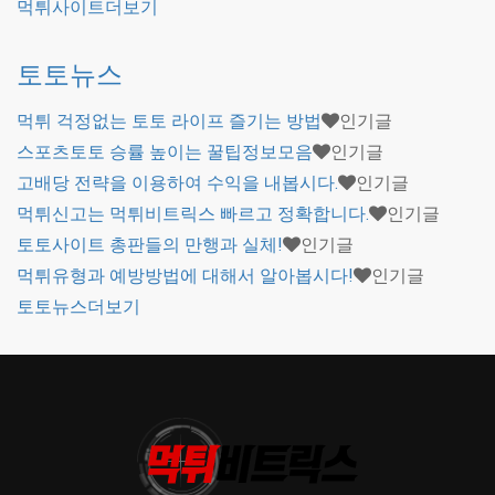
먹튀사이트
더보기
토토뉴스
먹튀 걱정없는 토토 라이프 즐기는 방법
인기글
스포츠토토 승률 높이는 꿀팁정보모음
인기글
고배당 전략을 이용하여 수익을 내봅시다.
인기글
먹튀신고는 먹튀비트릭스 빠르고 정확합니다.
인기글
토토사이트 총판들의 만행과 실체!
인기글
먹튀유형과 예방방법에 대해서 알아봅시다!
인기글
토토뉴스
더보기