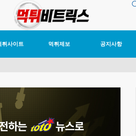
먹튀사이트
먹튀제보
공지사항