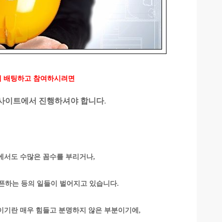
게 배팅하고 참여하시려면
사이트에서 진행하셔야 합니다.
에서도 수많은 꼼수를 부리거나,
픈하는 등의 일들이 벌어지고 있습니다.
이기란 매우 힘들고 분명하지 않은 부분이기에,