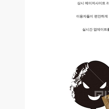
상시 메이저사이트 
이용자들이 편안하게 
실시간 업데이트를