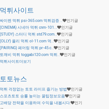
먹튀사이트
싸이렌 먹튀 psi-365.com 먹튀검증 …
인기글
(CINEMA) 시네마 먹튀 cnm-101.…
인기글
(STUDY) 스터디 먹튀 std79.com…
인기글
(OLLY) 올리 먹튀 ol-11.com 먹…
인기글
(PAIRING) 페어링 먹튀 pr-45.c…
인기글
토깨비 먹튀 toggabi120.com 먹튀…
인기글
먹튀사이트
더보기
토토뉴스
먹튀 걱정없는 토토 라이프 즐기는 방법
인기글
스포츠토토 승률 높이는 꿀팁정보모음
인기글
고배당 전략을 이용하여 수익을 내봅시다.
인기