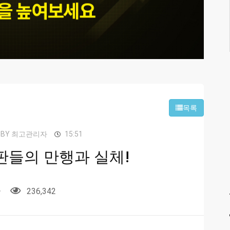
목록
BY
최고관리자
15:51
판들의 만행과 실체!
236,342