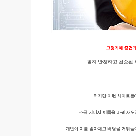
그렇기에 즐겁
필히 안전하고 검증된 
하지만 이런 사이트들
조금 지나서 이름을 바꿔 재오
개인이 이를 알아채고 배팅을 거둬들