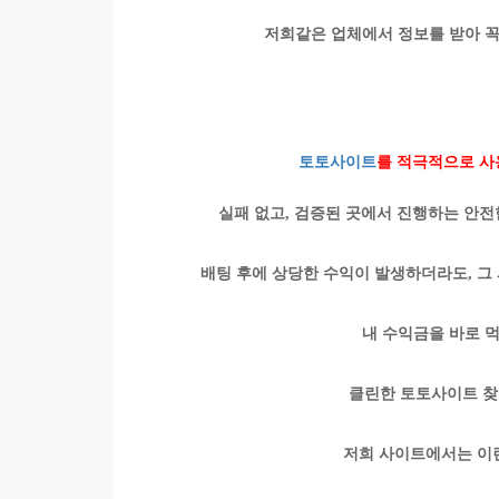
저희같은 업체에서 정보를 받아 꼭
토토사이트
를 적극적으로 사
실패 없고, 검증된 곳에서 진행하는 안전
배팅 후에 상당한 수익이 발생하더라도, 그
내 수익금을 바로 먹
클린한 토토사이트 찾
저희 사이트에서는 이