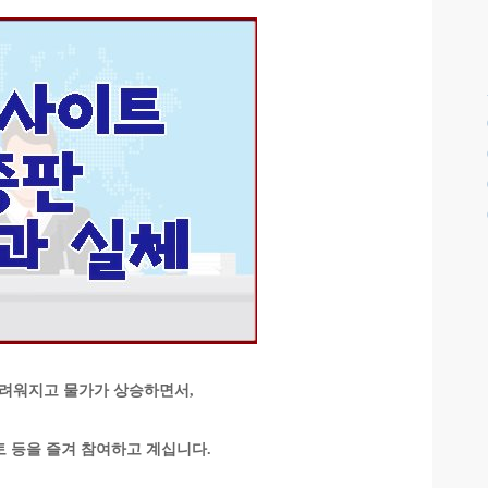
어려워지고 물가가 상승하면서,
 등을 즐겨 참여하고 계십니다.