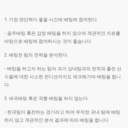
1. 가장 판단력이 좋을 시간에 배팅에 참여한다.
- 음주배팅 혹은 감정 배팅을 하지 않으며 객관적인 자료를
바탕으로 배팅에 참여하시는 것이 좋습니다.
2. 배팅전 팀의 전력을 분석한다.
- 배팅을 하고자 하는 팀의 과거 상대팀과의 전적과 출전 선
수들에 대한 사소한 컨디션까지도 체크해가며 배팅을 합니
다.
3. 애국배팅 혹은 국뽕 배팅을 하지 않는다.
- 한국팀이 출전하는 경기라고 하여 무작정 국내 팀에 배팅
하지 않고 객관적인 분석 결과에 따라 배팅을 합니다.