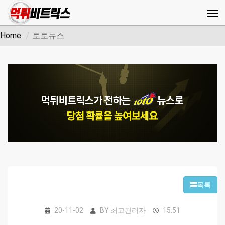
Home
토토뉴스
목록
20-11-02
BY
최고관리자
15:51