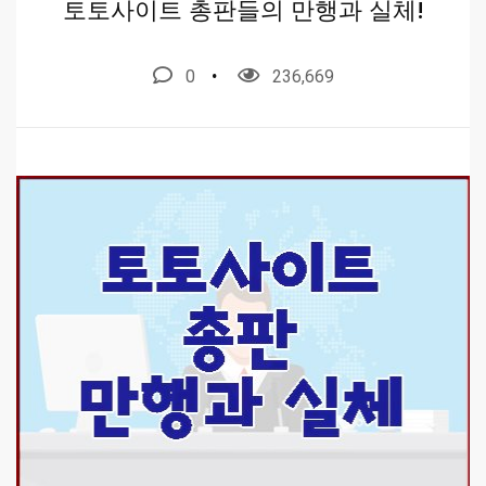
토토사이트 총판들의 만행과 실체!
0
236,669