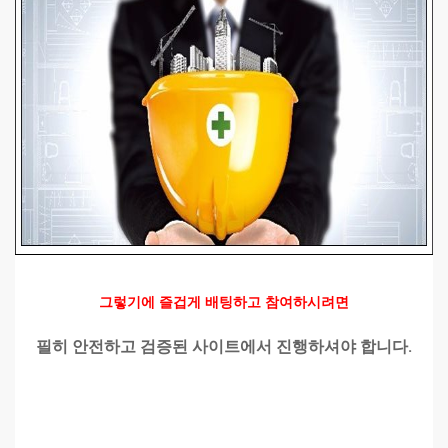
그렇기에 즐겁게 배팅하고 참여하시려면
필히 안전하고 검증된 사이트에서 진행하셔야 합니다.