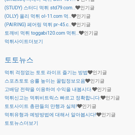
(STUDY) 스터디 먹튀 std79.com…
인기글
(OLLY) 올리 먹튀 ol-11.com 먹…
인기글
(PAIRING) 페어링 먹튀 pr-45.c…
인기글
토깨비 먹튀 toggabi120.com 먹튀…
인기글
먹튀사이트
더보기
토토뉴스
먹튀 걱정없는 토토 라이프 즐기는 방법
인기글
스포츠토토 승률 높이는 꿀팁정보모음
인기글
고배당 전략을 이용하여 수익을 내봅시다.
인기글
먹튀신고는 먹튀비트릭스 빠르고 정확합니다.
인기글
토토사이트 총판들의 만행과 실체!
인기글
먹튀유형과 예방방법에 대해서 알아봅시다!
인기글
토토뉴스
더보기