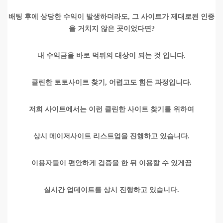
배팅 후에 상당한 수익이 발생하더라도, 그 사이트가 제대로된 인증
을 거치지 않은 곳이었다면?
내 수익금을 바로 먹튀의 대상이 되는 것 입니다.
클린한 토토사이트 찾기, 어렵고도 힘든 과정입니다.
저희 사이트에서는 이런 클린한 사이트 찾기를 위하여
상시 메이저사이트 리스트업을 진행하고 있습니다.
이용자들이 편안하게 검증을 한 뒤 이용할 수 있게끔
실시간 업데이트를 상시 진행하고 있습니다.