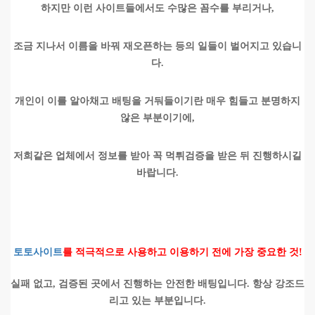
하지만 이런 사이트들에서도 수많은 꼼수를 부리거나,
조금 지나서 이름을 바꿔 재오픈하는 등의 일들이 벌어지고 있습니
다.
개인이 이를 알아채고 배팅을 거둬들이기란 매우 힘들고 분명하지
않은 부분이기에,
저희같은 업체에서 정보를 받아 꼭 먹튀검증을 받은 뒤 진행하시길
바랍니다.
토토사이트
를 적극적으로 사용하고 이용하기 전에 가장 중요한 것!
실패 없고, 검증된 곳에서 진행하는 안전한 배팅입니다. 항상 강조드
리고 있는 부분입니다.