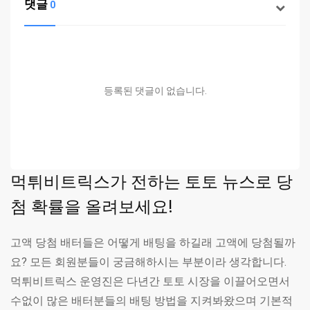
댓글
0
등록된 댓글이 없습니다.
먹튀비트릭스가 전하는 토토 뉴스로 당
첨 확률을 올려보세요!
고액 당첨 배터들은 어떻게 배팅을 하길래 고액에 당첨될까
요? 모든 회원분들이 궁금해하시는 부분이라 생각합니다.
먹튀비트릭스 운영진은 다년간 토토 시장을 이끌어오면서
수없이 많은 배터분들의 배팅 방법을 지켜봐왔으며 기본적