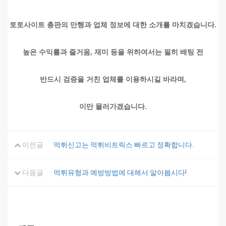
토토사이트 총판의 만행과 업체 정보에 대한 소개를 마치겠습니다.
높은 수익률과 즐거움, 재미 등을 위하여서는 필히 배팅 전
반드시 검증을 거친 업체를 이용하시길 바라며,
이만 물러가겠습니다.
이전글
먹튀신고는 먹튀비트릭스 빠르고 정확합니다.
다음글
먹튀유형과 예방방법에 대해서 알아봅시다!