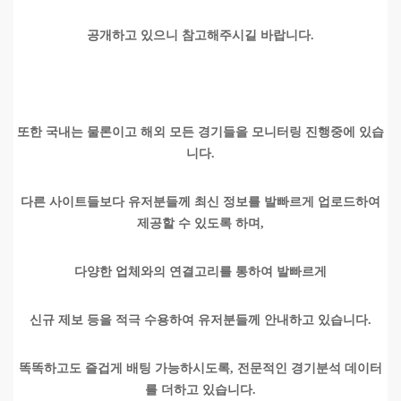
공개하고 있으니 참고해주시길 바랍니다.
또한 국내는 물론이고 해외 모든 경기들을 모니터링 진행중에 있습
니다.
다른 사이트들보다 유저분들께 최신 정보를 발빠르게 업로드하여
제공할 수 있도록 하며,
다양한 업체와의 연결고리를 통하여 발빠르게
신규 제보 등을 적극 수용하여 유저분들께 안내하고 있습니다.
똑똑하고도 즐겁게 배팅 가능하시도록, 전문적인 경기분석 데이터
를 더하고 있습니다.