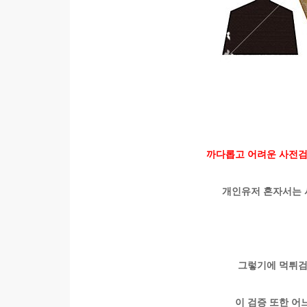
까다롭고 어려운 사전검
개인유저 혼자서는 
그렇기에 먹튀검
이 검증 또한 어