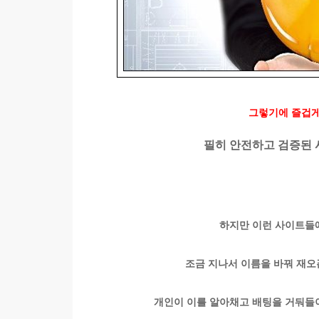
그렇기에 즐겁
필히 안전하고 검증된 
하지만 이런 사이트들
조금 지나서 이름을 바꿔 재오
개인이 이를 알아채고 배팅을 거둬들