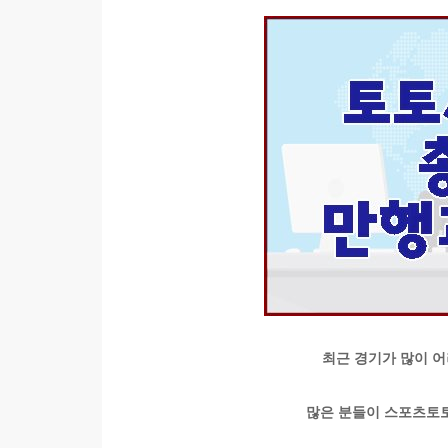
최근 경기가 많이 
많은 분들이 스포츠토토