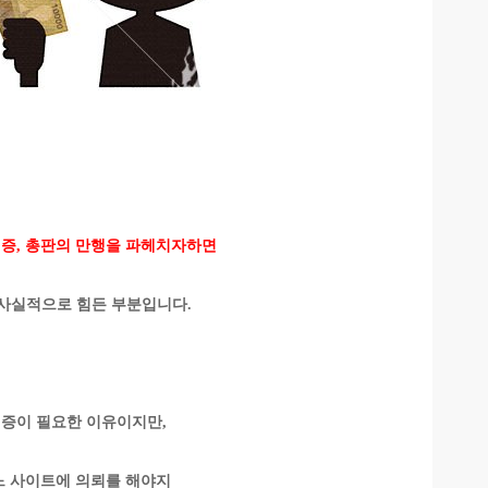
증, 총판의 만행을 파헤치자하면
사실적으로 힘든 부분입니다.
증이 필요한 이유이지만,
느 사이트에 의뢰를 해야지