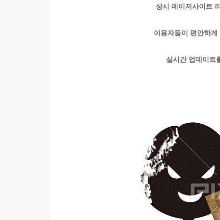
상시 메이저사이트 
이용자들이 편안하게 
실시간 업데이트를