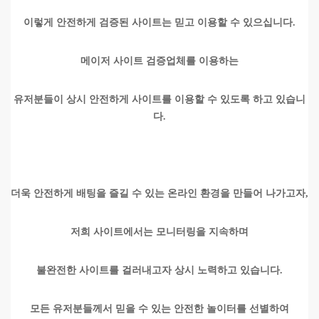
이렇게 안전하게 검증된 사이트는 믿고 이용할 수 있으십니다.
메이저 사이트 검증업체를 이용하는
유저분들이 상시 안전하게 사이트를 이용할 수 있도록 하고 있습니
다.
더욱 안전하게 배팅을 즐길 수 있는 온라인 환경을 만들어 나가고자,
저희 사이트에서는 모니터링을 지속하며
불완전한 사이트를 걸러내고자 상시 노력하고 있습니다.
모든 유저분들께서 믿을 수 있는 안전한 놀이터를 선별하여