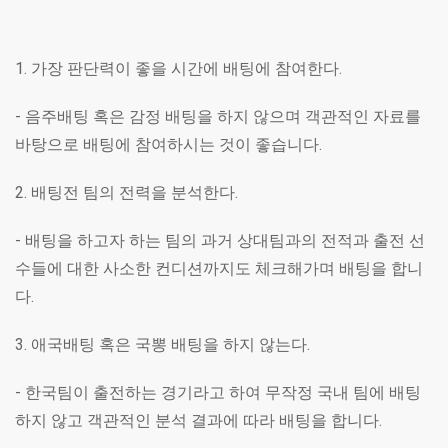
1. 가장 판단력이 좋을 시간에 배팅에 참여한다.
- 음주배팅 혹은 감정 배팅을 하지 않으며 객관적인 자료를
바탕으로 배팅에 참여하시는 것이 좋습니다.
2. 배팅전 팀의 전력을 분석한다.
- 배팅을 하고자 하는 팀의 과거 상대팀과의 전적과 출전 선
수들에 대한 사소한 컨디션까지도 체크해가며 배팅을 합니
다.
3. 애국배팅 혹은 국뽕 배팅을 하지 않는다.
- 한국팀이 출전하는 경기라고 하여 무작정 국내 팀에 배팅
하지 않고 객관적인 분석 결과에 따라 배팅을 합니다.