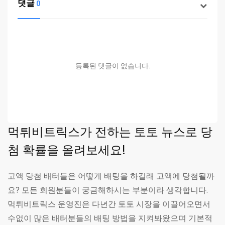
댓글
0
등록된 댓글이 없습니다.
먹튀비트릭스가 전하는 토토 뉴스로 당
첨 확률을 올려보세요!
고액 당첨 배터들은 어떻게 배팅을 하길래 고액에 당첨될까
요? 모든 회원분들이 궁금해하시는 부분이라 생각합니다.
먹튀비트릭스 운영진은 다년간 토토 시장을 이끌어오면서
수없이 많은 배터분들의 배팅 방법을 지켜봐왔으며 기본적