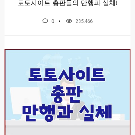
토토사이트 총판들의 만행과 실체!
0
235,466