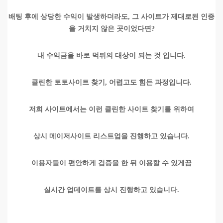
배팅 후에 상당한 수익이 발생하더라도, 그 사이트가 제대로된 인증
을 거치지 않은 곳이었다면?
내 수익금을 바로 먹튀의 대상이 되는 것 입니다.
클린한 토토사이트 찾기, 어렵고도 힘든 과정입니다.
저희 사이트에서는 이런 클린한 사이트 찾기를 위하여
상시 메이저사이트 리스트업을 진행하고 있습니다.
이용자들이 편안하게 검증을 한 뒤 이용할 수 있게끔
실시간 업데이트를 상시 진행하고 있습니다.