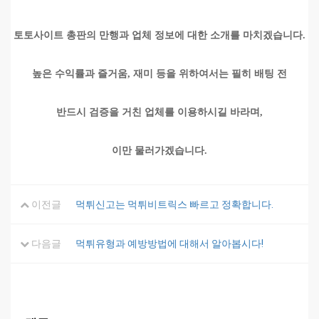
토토사이트 총판의 만행과 업체 정보에 대한 소개를 마치겠습니다.
높은 수익률과 즐거움, 재미 등을 위하여서는 필히 배팅 전
반드시 검증을 거친 업체를 이용하시길 바라며,
이만 물러가겠습니다.
이전글
먹튀신고는 먹튀비트릭스 빠르고 정확합니다.
다음글
먹튀유형과 예방방법에 대해서 알아봅시다!