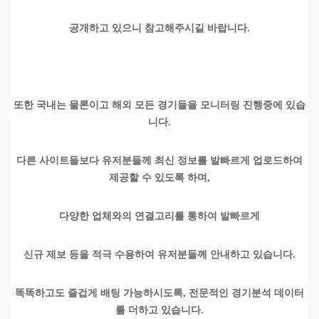
공개하고 있으니 참고해주시길 바랍니다.
또한 국내는 물론이고 해외 모든 경기들을 모니터링 진행중에 있습
니다.
다른 사이트들보다 유저분들께 최신 정보를 발빠르게 업로드하여
제공할 수 있도록 하며,
다양한 업체와의 연결고리를 통하여 발빠르게
신규 제보 등을 적극 수용하여 유저분들께 안내하고 있습니다.
똑똑하고도 즐겁게 배팅 가능하시도록, 전문적인 경기분석 데이터
를 더하고 있습니다.