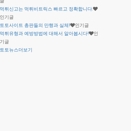
글
먹튀신고는 먹튀비트릭스 빠르고 정확합니다.
인기글
토토사이트 총판들의 만행과 실체!
인기글
먹튀유형과 예방방법에 대해서 알아봅시다!
인
기글
토토뉴스
더보기