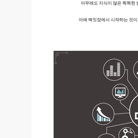
아무래도 지식이 많은 똑똑한 
아얘 백짓장에서 시작하는 것이기