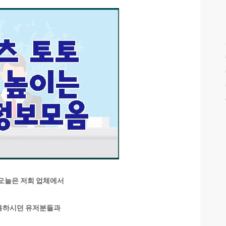
오늘은 저희 업체에서
용하시던 유저분들과