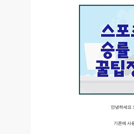
안녕하세요 
기존에 사