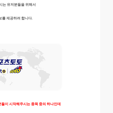
시는 유저분들을 위해서
보를 제공하려 합니다.
분들이 시작해주시는 종목 중의 하나인데