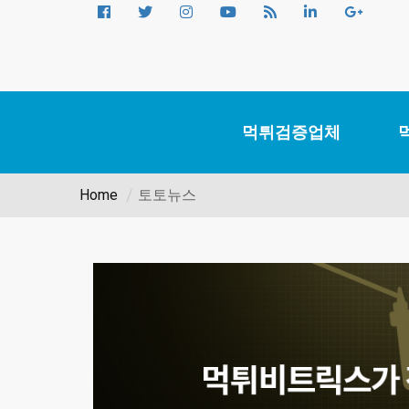
먹튀검증업체
Home
토토뉴스