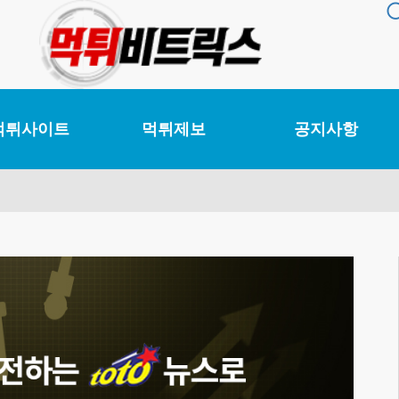
먹튀사이트
먹튀제보
공지사항