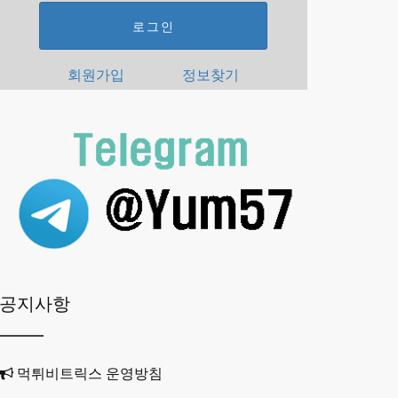
로그인
회원가입
정보찾기
공지사항
먹튀비트릭스 운영방침