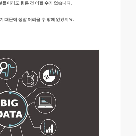
분들이라도 힘든 건 어쩔 수가 없습니다.
 때문에 정말 어려울 수 밖에 없겠지요.