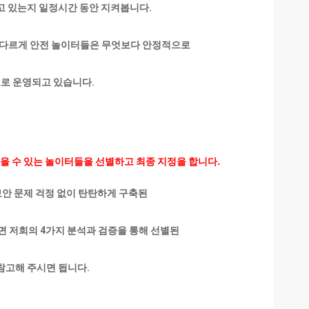
고 있는지 일정시간 동안 지켜봅니다.
 다르게 안전 놀이터들은 무엇보다 안정적으로
로 운영되고 있습니다.
을 수 있는 놀이터들을 선별하고 최종 지정을 합니다.
보안 문제 걱정 없이 탄탄하게 구축된
 저희의 4가지 분석과 검증을 통해 선별된
참고해 주시면 됩니다.