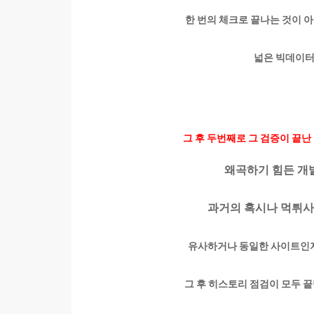
한 번의 체크로 끝나는 것이 
넓은 빅데이터
그 후 두번째로 그 검증이 끝난
왜곡하기 힘든
개
과거의 혹시나 먹튀사
유사하거나 동일한 사이트인
그 후 히스토리 점검이 모두 