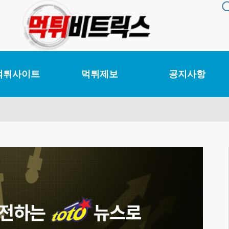
먹튀사이트
먹튀제보
공지사항