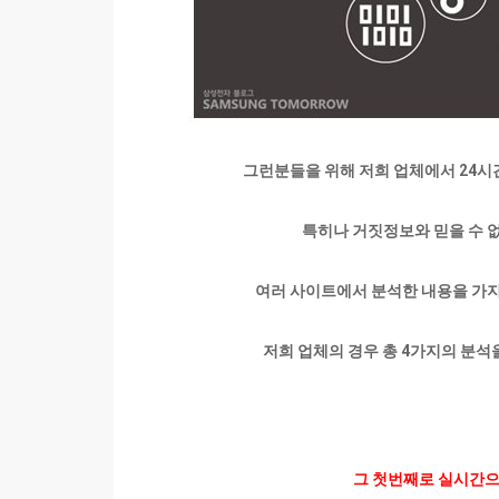
그런분들을 위해 저희 업체에서 24시
특히나 거짓정보와 믿을 수 
여러 사이트에서 분석한 내용을 가
저희 업체의 경우 총 4가지의 분석
그 첫번째로 실시간으