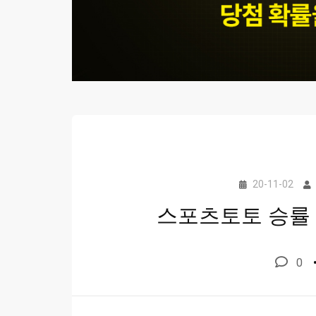
20-11-02
스포츠토토 승률
0