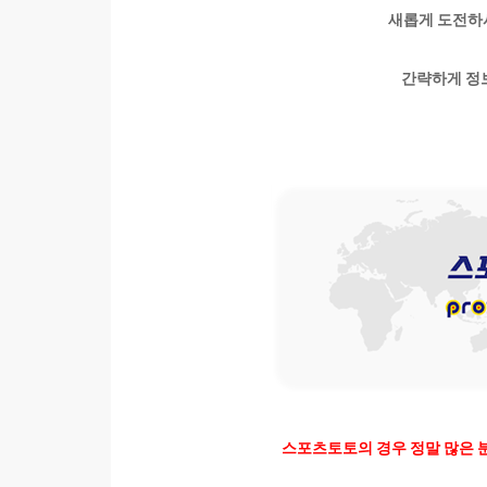
새롭게 도전하
간략하게 정
스포츠토토의 경우 정말 많은 