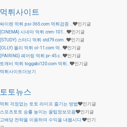
먹튀사이트
싸이렌 먹튀 psi-365.com 먹튀검증 …
인기글
(CINEMA) 시네마 먹튀 cnm-101.…
인기글
(STUDY) 스터디 먹튀 std79.com…
인기글
(OLLY) 올리 먹튀 ol-11.com 먹…
인기글
(PAIRING) 페어링 먹튀 pr-45.c…
인기글
토깨비 먹튀 toggabi120.com 먹튀…
인기글
먹튀사이트
더보기
토토뉴스
먹튀 걱정없는 토토 라이프 즐기는 방법
인기글
스포츠토토 승률 높이는 꿀팁정보모음
인기글
고배당 전략을 이용하여 수익을 내봅시다.
인기