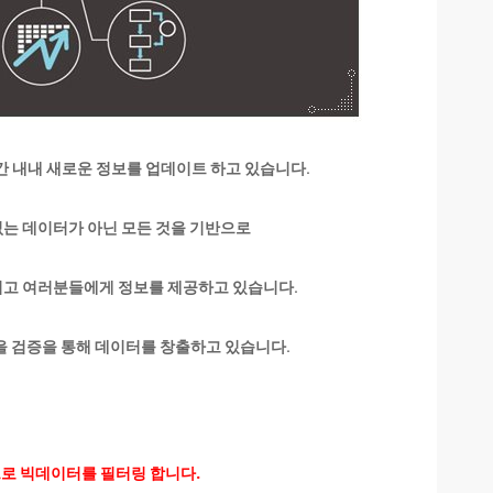
간 내내 새로운 정보를 업데이트 하고 있습니다.
없는 데이터가 아닌 모든 것을 기반으로
지고 여러분들에게 정보를 제공하고 있습니다.
을 검증을 통해 데이터를 창출하고 있습니다.
로 빅데이터를 필터링 합니다.