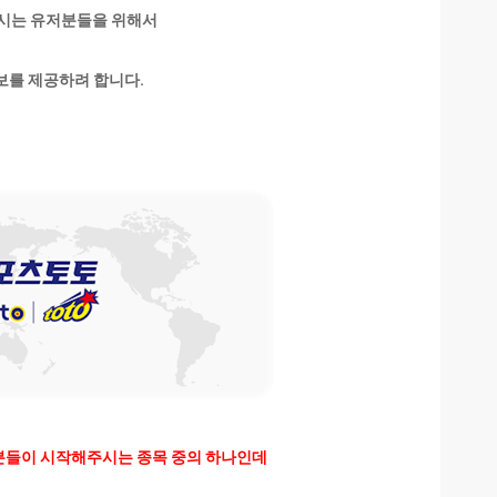
시는 유저분들을 위해서
보를 제공하려 합니다.
분들이 시작해주시는 종목 중의 하나인데