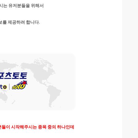
시는 유저분들을 위해서
보를 제공하려 합니다.
분들이 시작해주시는 종목 중의 하나인데