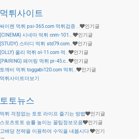
먹튀사이트
싸이렌 먹튀 psi-365.com 먹튀검증 …
인기글
(CINEMA) 시네마 먹튀 cnm-101.…
인기글
(STUDY) 스터디 먹튀 std79.com…
인기글
(OLLY) 올리 먹튀 ol-11.com 먹…
인기글
(PAIRING) 페어링 먹튀 pr-45.c…
인기글
토깨비 먹튀 toggabi120.com 먹튀…
인기글
먹튀사이트
더보기
토토뉴스
먹튀 걱정없는 토토 라이프 즐기는 방법
인기글
스포츠토토 승률 높이는 꿀팁정보모음
인기글
고배당 전략을 이용하여 수익을 내봅시다.
인기