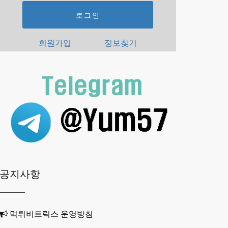
로그인
회원가입
정보찾기
공지사항
먹튀비트릭스 운영방침