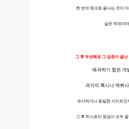
한 번의 체크로 끝나는 것이 
넓은 빅데이터
그 후 두번째로 그 검증이 끝난
왜곡하기 힘든
개
과거의 혹시나 먹튀사
유사하거나 동일한 사이트인
그 후 히스토리 점검이 모두 