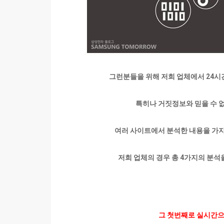
그런분들을 위해 저희 업체에서 24시
특히나 거짓정보와 믿을 수 
여러 사이트에서 분석한 내용을 가
저희 업체의 경우 총 4가지의 분석
그 첫번째로 실시간으