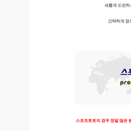
새롭게 도전하
간략하게 정
스포츠토토의 경우 정말 많은 