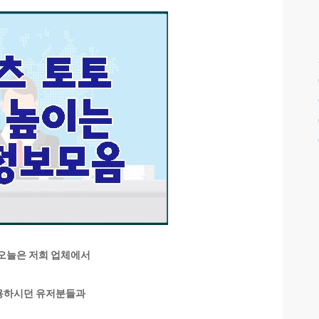
오늘은 저희 업체에서
용하시던 유저분들과