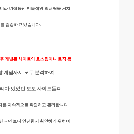
아니라 며칠동안 반복적인 필터링을 거쳐
를 검증하고 있습니다.
 후 개발된 사이트의 호스팅이나 로직 등
발 개념까지 모두 분석하여
례가 있었던 토토 사이트들과
지를 지속적으로 확인하고 관리합니다.
끝난다면 보다 안전한지 확인하기 위하여