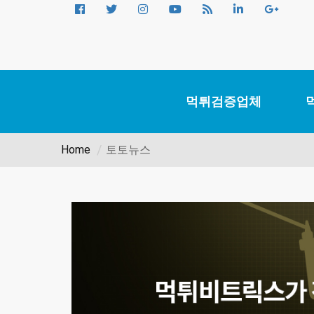
먹튀검증업체
Home
토토뉴스