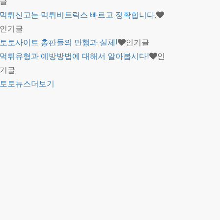
글
먹튀신고는 먹튀비트릭스 빠르고 정확합니다.
인기글
토토사이트 총판들의 만행과 실체!
인기글
먹튀유형과 예방방법에 대해서 알아봅시다!
인
기글
토토뉴스
더보기