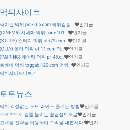
먹튀사이트
싸이렌 먹튀 psi-365.com 먹튀검증 …
인기글
(CINEMA) 시네마 먹튀 cnm-101.…
인기글
(STUDY) 스터디 먹튀 std79.com…
인기글
(OLLY) 올리 먹튀 ol-11.com 먹…
인기글
(PAIRING) 페어링 먹튀 pr-45.c…
인기글
토깨비 먹튀 toggabi120.com 먹튀…
인기글
먹튀사이트
더보기
토토뉴스
먹튀 걱정없는 토토 라이프 즐기는 방법
인기글
스포츠토토 승률 높이는 꿀팁정보모음
인기글
고배당 전략을 이용하여 수익을 내봅시다.
인기