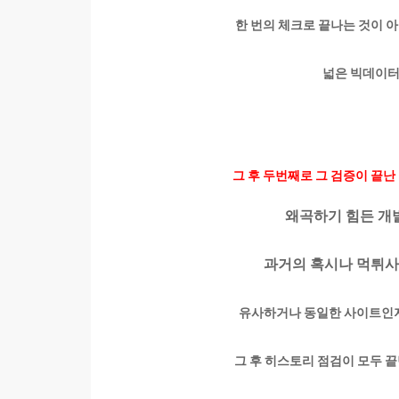
한 번의 체크로 끝나는 것이 
넓은 빅데이터
그 후 두번째로 그 검증이 끝난
왜곡하기 힘든
개
과거의 혹시나 먹튀사
유사하거나 동일한 사이트인
그 후 히스토리 점검이 모두 