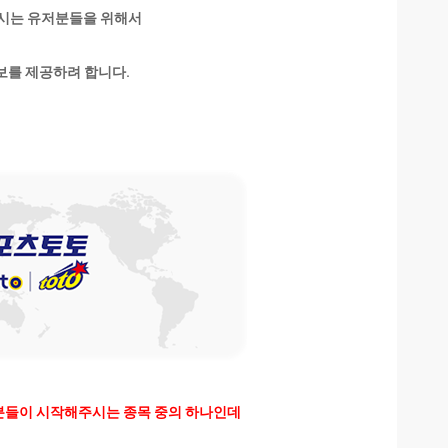
시는 유저분들을 위해서
보를 제공하려 합니다.
분들이 시작해주시는 종목 중의 하나인데