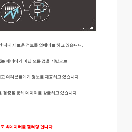
간 내내 새로운 정보를 업데이트 하고 있습니다.
없는 데이터가 아닌 모든 것을 기반으로
지고 여러분들에게 정보를 제공하고 있습니다.
을 검증을 통해 데이터를 창출하고 있습니다.
로 빅데이터를 필터링 합니다.