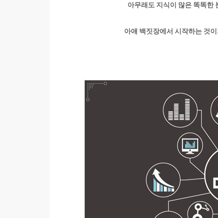
아무래도 지식이 많은 똑똑한 
아얘 백짓장에서 시작하는 것이기