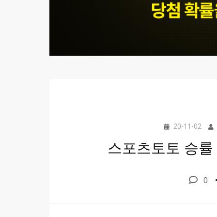
20-11-02
스포츠토토 승률
0