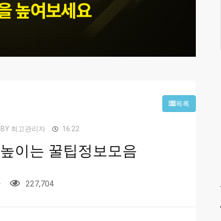
목록
BY
최고관리자
16:22
 높이는 꿀팁정보모음
227,704