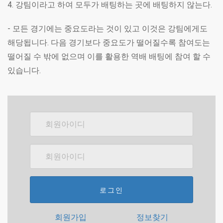
4. 강팀이라고 하여 모두가 배팅하는 곳에 배팅하지 않는다.
- 모든 경기에는 중요도라는 것이 있고 이것은 강팀에게도
해당됩니다. 다음 경기보다 중요도가 떨어질수록 참여도는
떨어질 수 밖에 없으며 이를 활용한 역배 배팅에 참여 할 수
있습니다.
로그인
회원가입
정보찾기