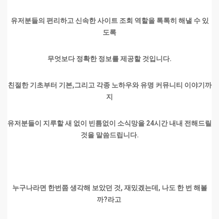
유저분들의 편리하고 신속한 사이트 조회 역할을 톡톡히 해낼 수 있
도록
무엇보다 정확한 정보를 제공할 것입니다.
친절한 기초부터 기본,그리고 각종 노하우와 유명 커뮤니티 이야기까
지
유저분들이 지루할 새 없이 빈틈없이 소식망을 24시간 내내 전해드릴
것을 말씀드립니다.
누구나라면 한번쯤 생각해 보았던 것, 재밌겠는데, 나도 한 번 해볼
까?라고