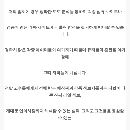
저희 업체에 경우 정확한 토토 분석을 통하여 각종 삼류 사이트나
검증이 안된 가짜 사이트에서 흘린 함정을 철저하게 방어할 수 있습
니다.
정확치 않은 각종 데이터들이 여기저기 떠돌며 유저들의 혼란을 야기
할때
그때 저희들이 나섭니다.
정말 고수들에게서 전해 받는 예상평과 각종 정보지들과는 레벨이 다
른 진짜 리얼 정보,
제대로 업계시장까지 해석할 수 있는 실력, 그리고 그것들을 통찰할
수 있는