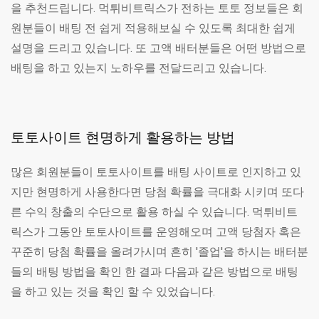
을 추천드립니다. 먹튀비트릭스가 전하는 토토 정보들은 회
원분들이 배팅 전 쉽게 적용해보실 수 있도록 최대한 쉽게
설명을 드리고 있습니다. 또 고액 배터분들은 어떤 방법으로
배팅을 하고 있는지 노하우를 전달드리고 있습니다.
토토사이트 현명하게 활용하는 방법
많은 회원분들이 토토사이트를 배팅 사이트로 인지하고 있
지만 현명하게 사용한다면 당첨 확률을 극대화 시키며 또다
른 수익 창출의 수단으로 활용 하실 수 있습니다. 먹튀비트
릭스가 그동안 토토사이트를 운영해오며 고액 당첨자 혹은
꾸준히 당첨 확률을 올려가시며 흔히 '졸업'을 하시는 배터분
들의 배팅 방법을 확인 한 결과 다음과 같은 방법으로 배팅
을 하고 있는 것을 확인 할 수 있었습니다.