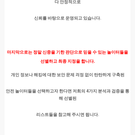
다 안정적으로
신뢰를 바탕으로 운영되고 있습니다.
마지막으로는 정말 신중을 기한 판단으로 믿을 수 있는 놀이터들을
선별하고 최종 지정을 합니다.
개인 정보나 해킹에 대한 보안 문제 걱정 없이 탄탄하게 구축된
안전 놀이터들을 선택하고자 한다면 저희의 4가지 분석과 검증을 통
해 선별된
리스트들을 참고해 주시면 됩니다.