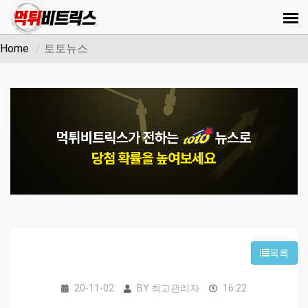
Home
토토뉴스
목록
20-11-02
BY
최고관리자
16:22