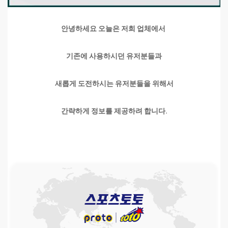
안녕하세요 오늘은 저희 업체에서
기존에 사용하시던 유저분들과
새롭게 도전하시는 유저분들을 위해서
간략하게 정보를 제공하려 합니다.