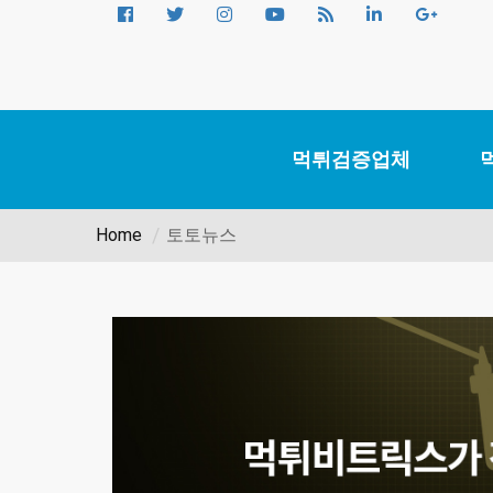
먹튀검증업체
Home
토토뉴스