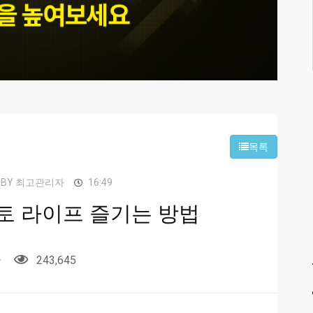
목록
BY
최고관리자
16:49
토 라이프 즐기는 방법
243,645