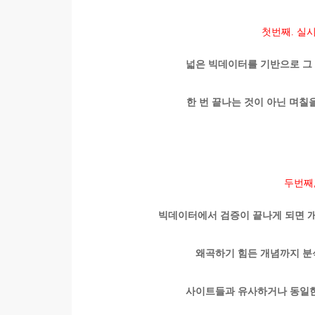
첫번째. 실
넓은 빅데이터를 기반으로 그
한 번 끝나는 것이 아닌 며칠
두번째
빅데이터에서 검증이 끝나게 되면 개
왜곡하기 힘든 개념까지 분
사이트들과 유사하거나 동일한