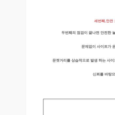
세번째,안전
두번째의 점검이 끝나면 안전한 
문제없이 사이트가 
문젯거리를 상습적으로 발생 하는 사이
신뢰를 바탕으