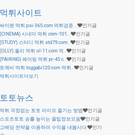
먹튀사이트
싸이렌 먹튀 psi-365.com 먹튀검증 …
인기글
(CINEMA) 시네마 먹튀 cnm-101.…
인기글
(STUDY) 스터디 먹튀 std79.com…
인기글
(OLLY) 올리 먹튀 ol-11.com 먹…
인기글
(PAIRING) 페어링 먹튀 pr-45.c…
인기글
토깨비 먹튀 toggabi120.com 먹튀…
인기글
먹튀사이트
더보기
토토뉴스
먹튀 걱정없는 토토 라이프 즐기는 방법
인기글
스포츠토토 승률 높이는 꿀팁정보모음
인기글
고배당 전략을 이용하여 수익을 내봅시다.
인기