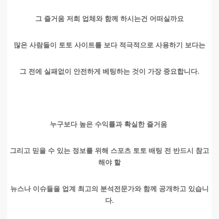
그 즐거움 저희 업체와 함께 하시는건 어떠실까요
많은 사람들이 토토 사이트를 보다 적극적으로 사용하기 보다는
그 전에 실패없이 안전하게 베팅하는 것이 가장 중요합니다.
누구보다 높은 수익률과 확실한 즐거움
그리고 믿을 수 있는 정보를 위해 스포츠 토토 배팅 전 반드시 참고
해야 할
뉴스나 이슈들을 업계 최고의 분석전문가와 함께 공개하고 있습니
다.