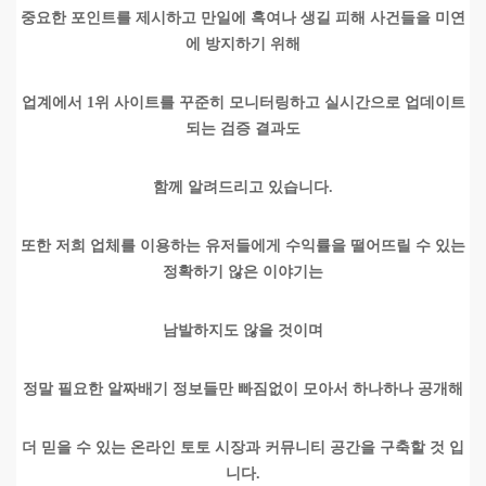
중요한 포인트를 제시하고 만일에 혹여나 생길 피해 사건들을 미연
에 방지하기 위해
업계에서 1위 사이트를 꾸준히 모니터링하고 실시간으로 업데이트
되는 검증 결과도
함께 알려드리고 있습니다.
또한 저희 업체를 이용하는 유저들에게 수익률을 떨어뜨릴 수 있는
정확하기 않은 이야기는
남발하지도 않을 것이며
정말 필요한 알짜배기 정보들만 빠짐없이 모아서 하나하나 공개해
더 믿을 수 있는 온라인 토토 시장과 커뮤니티 공간을 구축할 것 입
니다.