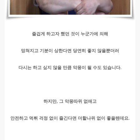
즐겁게 하고자 했던 것이 누군가에 의해
망쳐지고 기분이 상한다면 당연히 좋지 않을뿐더러
다시는 하고 싶지 않을 만큼 악몽이 될 수도 있습니다.
하지만, 그 악몽따위 없애고
안전하고 먹튀 걱정 없이 즐긴다면 더할나위 없이 좋을텐데요.