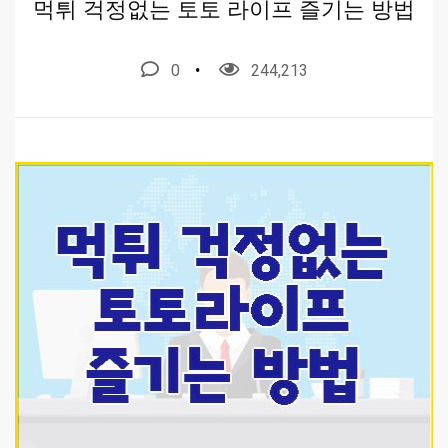
먹튀 걱정없는 토토 라이프 즐기는 방법
0
244,213