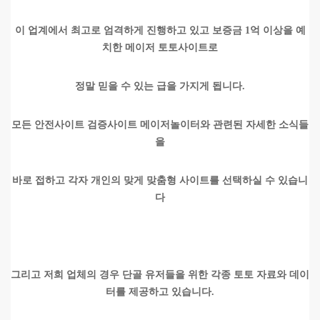
이 업계에서 최고로 엄격하게 진행하고 있고 보증금 1억 이상을 예
치한 메이저 토토사이트로
정말 믿을 수 있는 급을 가지게 됩니다.
모든 안전사이트 검증사이트 메이저놀이터와 관련된 자세한 소식들
을
바로 접하고 각자 개인의 맞게 맞춤형 사이트를 선택하실 수 있습니
다
그리고 저희 업체의 경우 단골 유저들을 위한 각종 토토 자료와 데이
터를 제공하고 있습니다.