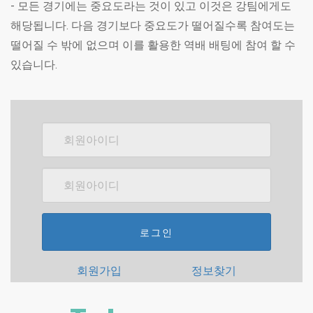
- 모든 경기에는 중요도라는 것이 있고 이것은 강팀에게도
해당됩니다. 다음 경기보다 중요도가 떨어질수록 참여도는
떨어질 수 밖에 없으며 이를 활용한 역배 배팅에 참여 할 수
있습니다.
로그인
회원가입
정보찾기