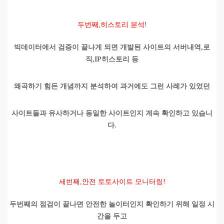
두번째,히스토리 분석!
빅데이터에서 검증이 끝나게 되면 개발된 사이트의 서버내역,로
직,IP히스토리 등
왜곡하기 힘든 개념까지 분석하여 과거에도 그런 사례가 있었던
사이트들과 유사하거나 동일한 사이트인지 계속 확인하고 있습니
다.
세번째,안전 토토사이트 모니터링!
두번째의 점검이 끝나면 안전한 놀이터인지 확인하기 위해 일정 시
간을 두고