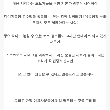
처음 시작하는 초보자들을 위한 기본 개념부터 시작하여
단기간동안 고수익을 창출할 수 있는 진짜 알짜배기 100%현장 노하
우까지 모두 제공한다는 사실!
무엇 하나도 놓칠 수 없는 토토 정보들이 24시간 업데이트 되고 있기
때문에
스포츠토토 제태크를 계획하시고 계신 분들은 저희가 들려드리는
소식에 꼭 집중하신다면
리스크 없이 성공할 수 있다고 말씀드리고 싶습니다.
그리고 가장 이용자분들이 제일 염두하는 것을 고려해