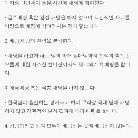
1. 가장 판단력이 좋을 시간에 배팅에 참여한다.
- 음주배팅 혹은 감정 배팅을 하지 않으며 객관적인 자료를
바탕으로 배팅에 참여하시는 것이 좋습니다.
2. 배팅전 팀의 전력을 분석한다.
- 배팅을 하고자 하는 팀의 과거 상대팀과의 전적과 출전 선
수들에 대한 사소한 컨디션까지도 체크해가며 배팅을 합니
다.
3. 애국배팅 혹은 국뽕 배팅을 하지 않는다.
- 한국팀이 출전하는 경기라고 하여 무작정 국내 팀에 배팅
하지 않고 객관적인 분석 결과에 따라 배팅을 합니다.
4. 강팀이라고 하여 모두가 배팅하는 곳에 배팅하지 않는다.