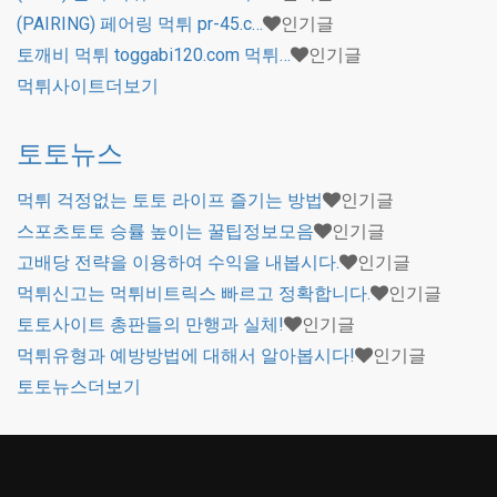
(PAIRING) 페어링 먹튀 pr-45.c…
인기글
토깨비 먹튀 toggabi120.com 먹튀…
인기글
먹튀사이트
더보기
토토뉴스
먹튀 걱정없는 토토 라이프 즐기는 방법
인기글
스포츠토토 승률 높이는 꿀팁정보모음
인기글
고배당 전략을 이용하여 수익을 내봅시다.
인기글
먹튀신고는 먹튀비트릭스 빠르고 정확합니다.
인기글
토토사이트 총판들의 만행과 실체!
인기글
먹튀유형과 예방방법에 대해서 알아봅시다!
인기글
토토뉴스
더보기