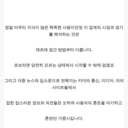
정말 아무리 지식이 많은 똑똑한 사람이언정 이 업계의 시장과 경기
를 해석하는 것은
애초에 접근 방법부터 다릅니다.
초보라면 당연히 모르는 상태에서 시작할 수 밖에 없겠죠
그리고 각종 뉴스와 입소문으로 전해지는 카더라 통신, 미디어, 여러
사이트들에서
접한 잡스러운 정보와 의견들은 오히려 사용자의 혼돈을 야기하고
혼란만 가중시킵니다.