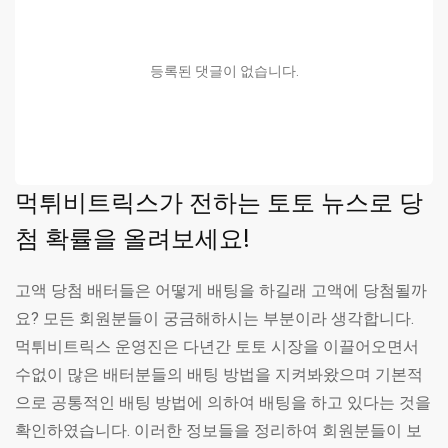
등록된 댓글이 없습니다.
먹튀비트릭스가 전하는 토토 뉴스로 당
첨 확률을 올려보세요!
고액 당첨 배터들은 어떻게 배팅을 하길래 고액에 당첨될까
요? 모든 회원분들이 궁금해하시는 부분이라 생각합니다.
먹튀비트릭스 운영진은 다년간 토토 시장을 이끌어오면서
수없이 많은 배터분들의 배팅 방법을 지켜봐왔으며 기본적
으로 공통적인 배팅 방법에 의하여 배팅을 하고 있다는 것을
확인하였습니다. 이러한 정보들을 정리하여 회원분들이 보