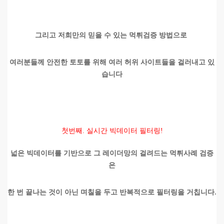
그리고 저희만의 믿을 수 있는 먹튀검증 방법으로
여러분들께 안전한 토토를 위해 여러 허위 사이트들을 걸러내고 있
습니다
첫번째. 실시간 빅데이터 필터링!
넓은 빅데이터를 기반으로 그 레이더망의 걸려드는 먹튀사례 검증
은
한 번 끝나는 것이 아닌 며칠을 두고 반복적으로 필터링을 거칩니다.