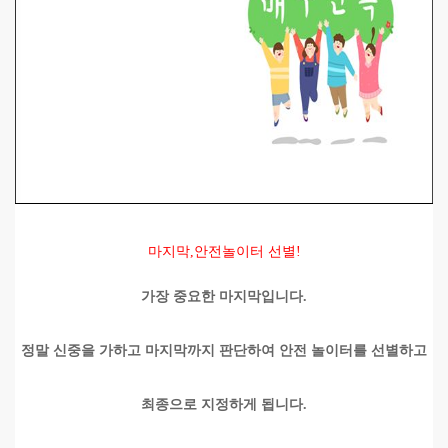
마지막,안전놀이터 선별!
가장 중요한 마지막입니다.
정말 신중을 가하고 마지막까지 판단하여 안전 놀이터를 선별하고
최종으로 지정하게 됩니다.