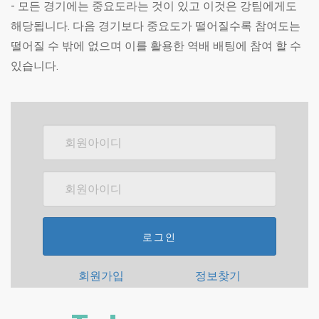
- 모든 경기에는 중요도라는 것이 있고 이것은 강팀에게도
해당됩니다. 다음 경기보다 중요도가 떨어질수록 참여도는
떨어질 수 밖에 없으며 이를 활용한 역배 배팅에 참여 할 수
있습니다.
로그인
회원가입
정보찾기