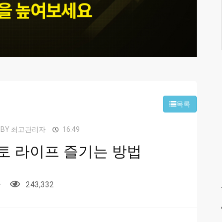
목록
BY
최고관리자
16:49
토 라이프 즐기는 방법
243,332