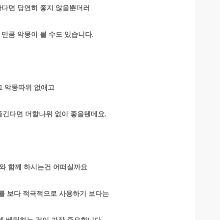
한다면 당연히 좋지 않을뿐더러
 만큼 악몽이 될 수도 있습니다.
그 악몽따위 없애고
즐긴다면 더할나위 없이 좋을텐데요.
체와 함께 하시는건 어떠실까요
를 보다 적극적으로 사용하기 보다는