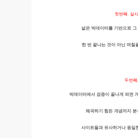
첫번째. 실
넓은 빅데이터를 기반으로 그
한 번 끝나는 것이 아닌 며칠
두번째
빅데이터에서 검증이 끝나게 되면 개
왜곡하기 힘든 개념까지 분
사이트들과 유사하거나 동일한