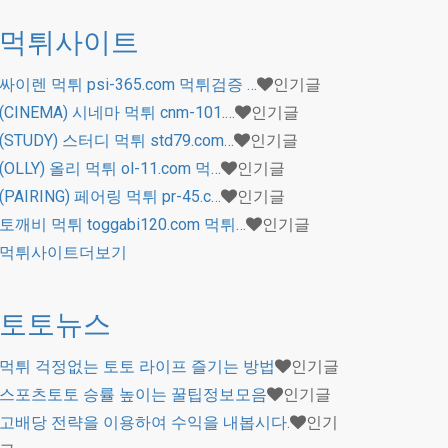
먹튀사이트
싸이렌 먹튀 psi-365.com 먹튀검증 …
인기글
(CINEMA) 시네마 먹튀 cnm-101.…
인기글
(STUDY) 스터디 먹튀 std79.com…
인기글
(OLLY) 올리 먹튀 ol-11.com 먹…
인기글
(PAIRING) 페어링 먹튀 pr-45.c…
인기글
토깨비 먹튀 toggabi120.com 먹튀…
인기글
먹튀사이트
더보기
토토뉴스
먹튀 걱정없는 토토 라이프 즐기는 방법
인기글
스포츠토토 승률 높이는 꿀팁정보모음
인기글
고배당 전략을 이용하여 수익을 내봅시다.
인기