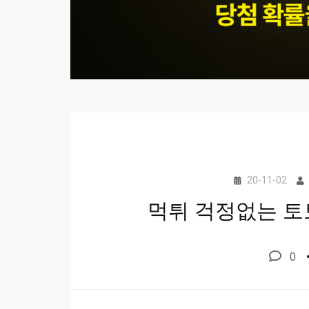
20-11-02
먹튀 걱정없는 토
0