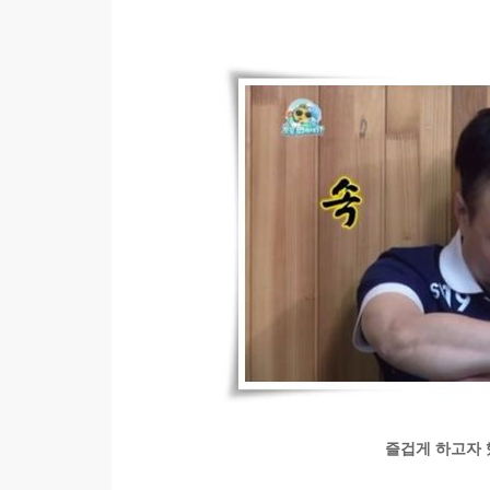
즐겁게 하고자 