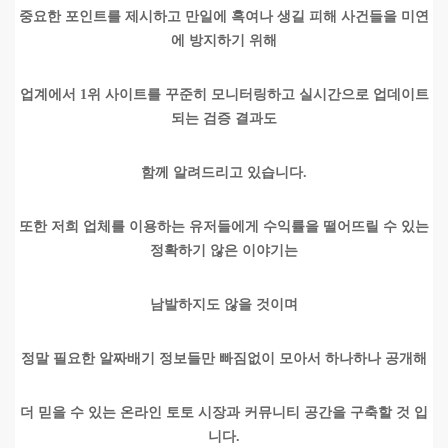
중요한 포인트를 제시하고 만일에 혹여나 생길 피해 사건들을 미연
에 방지하기 위해
업계에서 1위 사이트를 꾸준히 모니터링하고 실시간으로 업데이트
되는 검증 결과도
함께 알려드리고 있습니다.
또한 저희 업체를 이용하는 유저들에게 수익률을 떨어뜨릴 수 있는
정확하기 않은 이야기는
남발하지도 않을 것이며
정말 필요한 알짜배기 정보들만 빠짐없이 모아서 하나하나 공개해
더 믿을 수 있는 온라인 토토 시장과 커뮤니티 공간을 구축할 것 입
니다.