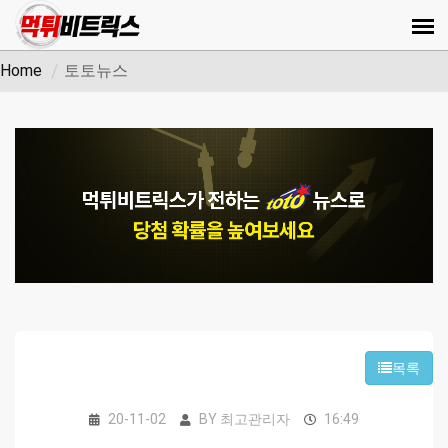
Home
토토뉴스
목록
20-11-02
BY
최고관리자
16:49