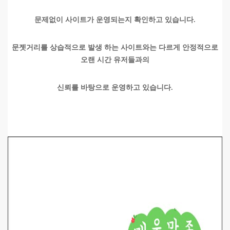
문제없이 사이트가 운영되는지 확인하고 있습니다.
문젯거리를 상습적으로 발생 하는 사이트와는 다르게 안정적으로
오랜 시간 유저들과의
신뢰를 바탕으로 운영하고 있습니다.