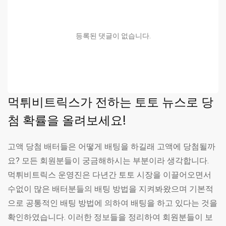
등록된 댓글이 없습니다.
먹튀비트릭스가 전하는 토토 뉴스로 당
첨 확률을 올려보세요!
고액 당첨 배터들은 어떻게 배팅을 하길래 고액에 당첨될까
요? 모든 회원분들이 궁금해하시는 부분이라 생각합니다.
먹튀비트릭스 운영진은 다년간 토토 시장을 이끌어오면서
수없이 많은 배터분들의 배팅 방법을 지켜봐왔으며 기본적
으로 공통적인 배팅 방법에 의하여 배팅을 하고 있다는 것을
확인하였습니다. 이러한 정보들을 정리하여 회원분들이 보