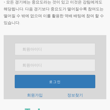
- 모든 경기에는 중요도라는 것이 있고 이것은 강팀에게도
해당됩니다. 다음 경기보다 중요도가 떨어질수록 참여도는
떨어질 수 밖에 없으며 이를 활용한 역배 배팅에 참여 할 수
있습니다.
로그인
회원가입
정보찾기