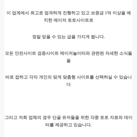
이 업계에서 최고로 엄격하게 진행하고 있고 보증금 1억 이상을 예
치한 메이저 토토사이트로
정말 믿을 수 있는 급을 가지게 됩니다.
모든 안전사이트 검증사이트 메이저놀이터와 관련된 자세한 소식들
을
바로 접하고 각자 개인의 맞게 맞춤형 사이트를 선택하실 수 있습니
다
그리고 저희 업체의 경우 단골 유저들을 위한 각종 토토 자료와 데이
터를 제공하고 있습니다.