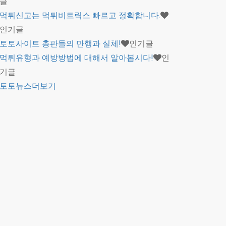
글
먹튀신고는 먹튀비트릭스 빠르고 정확합니다.
인기글
토토사이트 총판들의 만행과 실체!
인기글
먹튀유형과 예방방법에 대해서 알아봅시다!
인
기글
토토뉴스
더보기