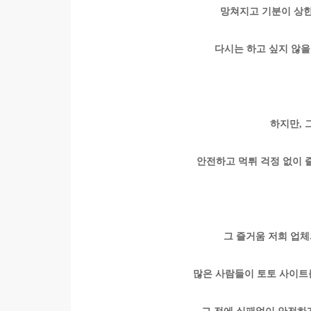
망쳐지고 기분이 상
다시는 하고 싶지 않을
하지만, 
안전하고 먹튀 걱정 없이 
그 즐거움 저희 업
많은 사람들이 토토 사이트