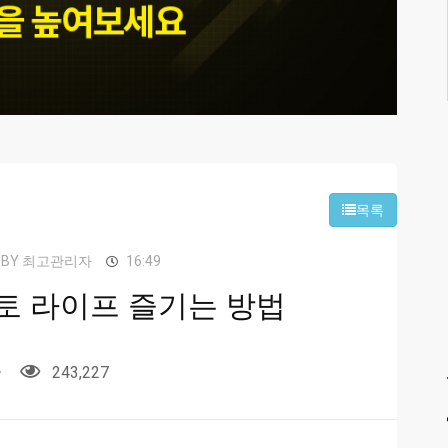
목록
BY
최고관리자
16:49
토 라이프 즐기는 방법
243,227