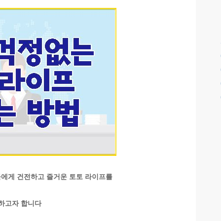
들에게 건전하고 즐거운 토토 라이프를
하고자 합니다