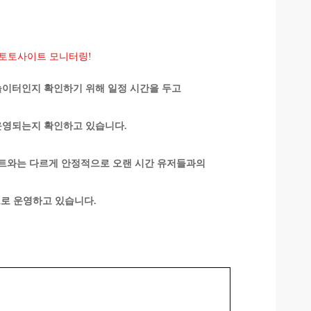
 토토사이트 모니터링!
놀이터인지 확인하기 위해 일정 시간을 두고
운영되는지 확인하고 있습니다.
트와는 다르게 안정적으로 오랜 시간 유저들과의
로 운영하고 있습니다.