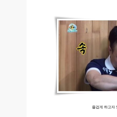
즐겁게 하고자 