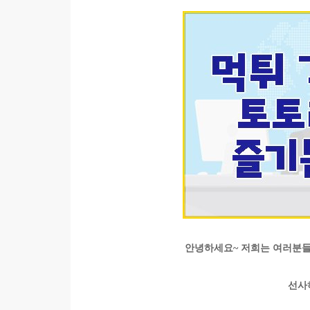
안녕하세요~ 저희는 여러분
선사