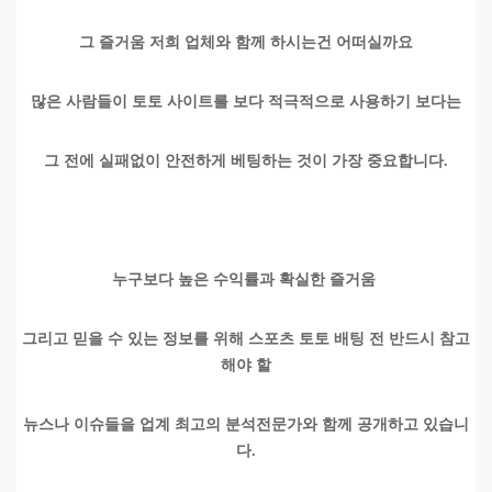
그 즐거움 저희 업체와 함께 하시는건 어떠실까요
많은 사람들이 토토 사이트를 보다 적극적으로 사용하기 보다는
그 전에 실패없이 안전하게 베팅하는 것이 가장 중요합니다.
누구보다 높은 수익률과 확실한 즐거움
그리고 믿을 수 있는 정보를 위해 스포츠 토토 배팅 전 반드시 참고
해야 할
뉴스나 이슈들을 업계 최고의 분석전문가와 함께 공개하고 있습니
다.