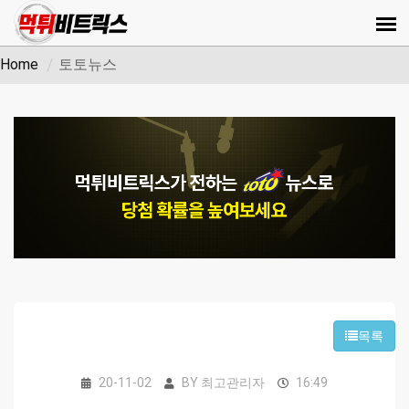
Home
토토뉴스
목록
20-11-02
BY
최고관리자
16:49