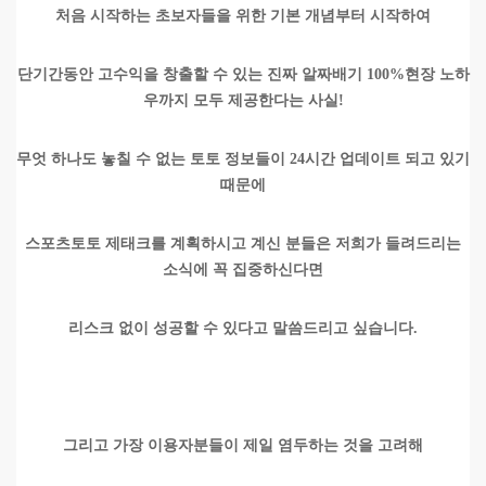
처음 시작하는 초보자들을 위한 기본 개념부터 시작하여
단기간동안 고수익을 창출할 수 있는 진짜 알짜배기 100%현장 노하
우까지 모두 제공한다는 사실!
무엇 하나도 놓칠 수 없는 토토 정보들이 24시간 업데이트 되고 있기
때문에
스포츠토토 제태크를 계획하시고 계신 분들은 저희가 들려드리는
소식에 꼭 집중하신다면
리스크 없이 성공할 수 있다고 말씀드리고 싶습니다.
그리고 가장 이용자분들이 제일 염두하는 것을 고려해