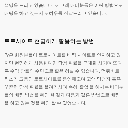
설명을 드리고 있습니다. 또 고액 배터분들은 어떤 방법으로
배팅을 하고 있는지 노하우를 전달드리고 있습니다.
토토사이트 현명하게 활용하는 방법
많은 회원분들이 토토사이트를 배팅 사이트로 인지하고 있
지만 현명하게 사용한다면 당첨 확률을 극대화 시키며 또다
른 수익 창출의 수단으로 활용 하실 수 있습니다. 먹튀비트
릭스가 그동안 토토사이트를 운영해오며 고액 당첨자 혹은
꾸준히 당첨 확률을 올려가시며 흔히 '졸업'을 하시는 배터분
들의 배팅 방법을 확인 한 결과 다음과 같은 방법으로 배팅
을 하고 있는 것을 확인 할 수 있었습니다.