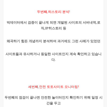
두번째,히스토리 분석!
빅데이터에서 검증이 끝나게 되면 개발된 사이트의 서버내역,로
직,IP히스토리 등
왜곡하기 힘든 개념까지 분석하여 과거에도 그런 사례가 있었던
사이트들과 유사하거나 동일한 사이트인지 계속 확인하고 있습니
다.
세번째,안전 토토사이트 모니터링!
두번째의 점검이 끝나면 안전한 놀이터인지 확인하기 위해 일정 시
간을 두고