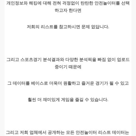
개인정보와 해킹에 대해 전혀 걱정없이 탄탄한 안전놀이터를 선택
하고자 한다면
저희의 리스트를 참고하시면 문제 없답니다.
그리고 스포츠경기 분석결과와 다양한 분석픽을 빠짐 없이 업로드
중이기 때문에
그 데이터를 베이스로 더욱더 원활하고 즐거운 경기가 될 수 있고
훨씬 더 재미있게 게임을 즐길 수 있습니다.
그리고 저희 업체에서 공개하는 모든 안전놀이터 리스트 데이터는