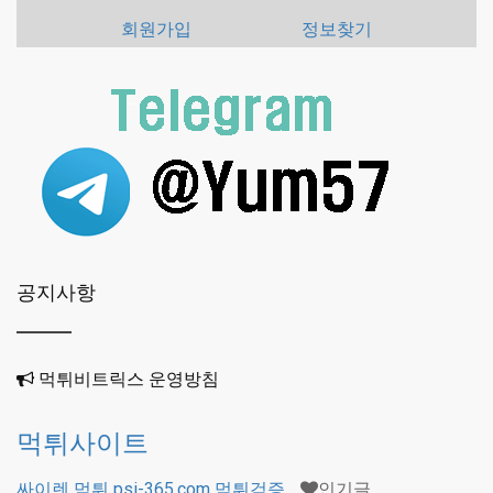
회원가입
정보찾기
공지사항
먹튀비트릭스 운영방침
먹튀사이트
싸이렌 먹튀 psi-365.com 먹튀검증 …
인기글