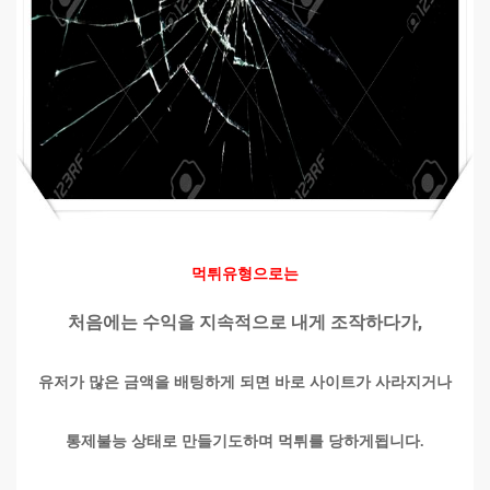
먹튀유형으로는
처음에는 수익을 지속적으로 내게 조작하다가,
유저가 많은 금액을 배팅하게 되면 바로 사이트가 사라지거나
통제불능 상태로 만들기도하며 먹튀를 당하게됩니다.