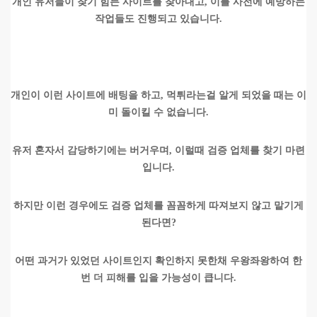
개인 유저들이 찾기 힘든 사이트를 찾아내고, 이를 사전에 예방하는
작업들도 진행되고 있습니다.
개인이 이런 사이트에 배팅을 하고, 먹튀라는걸 알게 되었을 때는 이
미 돌이킬 수 없습니다.
유저 혼자서 감당하기에는 버거우며, 이럴때 검증 업체를 찾기 마련
입니다.
하지만 이런 경우에도 검증 업체를 꼼꼼하게 따져보지 않고 맡기게
된다면?
어떤 과거가 있었던 사이트인지 확인하지 못한채 우왕좌왕하여 한
번 더 피해를 입을 가능성이 큽니다.