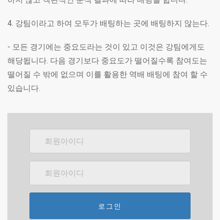
4. 강팀이라고 하여 모두가 배팅하는 곳에 배팅하지 않는다.
- 모든 경기에는 중요도라는 것이 있고 이것은 강팀에게도
해당됩니다. 다음 경기보다 중요도가 떨어질수록 참여도는
떨어질 수 밖에 없으며 이를 활용한 역배 배팅에 참여 할 수
있습니다.
로그인