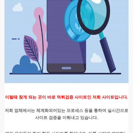
이럴때 찾게 되는 곳이 바로 먹튀검증 사이트인 저희 사이트입니다.
저희 업체에서는 체계화되어있는 프로세스 등을 통하여 실시간으로
사이트 검증을 이뤄내고 있습니다.