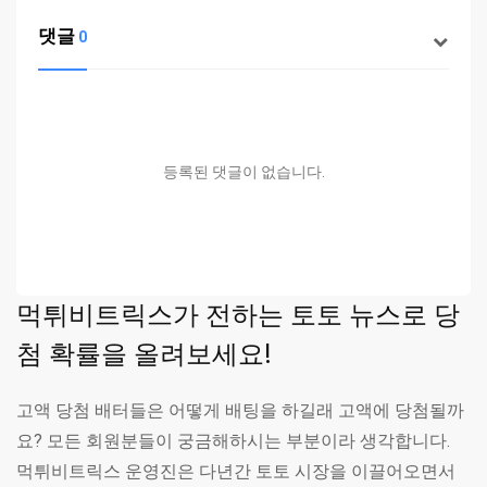
댓글
0
등록된 댓글이 없습니다.
먹튀비트릭스가 전하는 토토 뉴스로 당
첨 확률을 올려보세요!
고액 당첨 배터들은 어떻게 배팅을 하길래 고액에 당첨될까
요? 모든 회원분들이 궁금해하시는 부분이라 생각합니다.
먹튀비트릭스 운영진은 다년간 토토 시장을 이끌어오면서