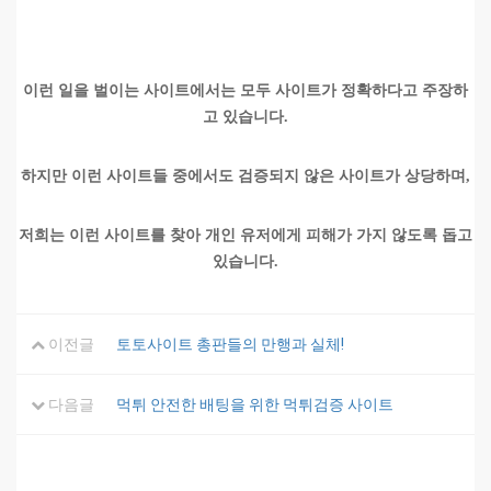
이런 일을 벌이는 사이트에서는 모두 사이트가 정확하다고 주장하
고 있습니다.
하지만 이런 사이트들 중에서도 검증되지 않은 사이트가 상당하며,
저희는 이런 사이트를 찾아 개인 유저에게 피해가 가지 않도록 돕고
있습니다.
이전글
토토사이트 총판들의 만행과 실체!
다음글
먹튀 안전한 배팅을 위한 먹튀검증 사이트