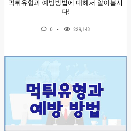
먹튀유형과 예방방법에 대해서 알아봅시
다!
0
229,143