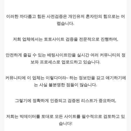
이러한 까다롭고 힘든 사전검증은 개인유저 혼자만의 힘으로는 어
렵습니다.
저희 업체에서는 토토사이트 검증을 전문적으로 진행하며,
안전하게 즐길 수 있는 배팅사이트만을 실시간 여러 커뮤니티의 정
보와 프로세스로 업로드하고 있습니다.
커뮤니티에 이 업체는 이렇다더라~ 하는 정보만을 갖고 얘기하기에
는 사실 불분명한 점들이 많습니다.
그렇기에 정확하게 인증되고 검증된 리스트가 중요하며,
저희는 빅데이터를 토대로 모든 사이트를 필수적으로 검토하고 있
습니다!