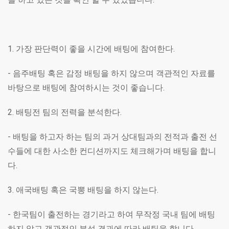
1. 가장 판단력이 좋을 시간에 배팅에 참여한다.
- 음주배팅 혹은 감정 배팅을 하지 않으며 객관적인 자료를
바탕으로 배팅에 참여하시는 것이 좋습니다.
2. 배팅전 팀의 전력을 분석한다.
- 배팅을 하고자 하는 팀의 과거 상대팀과의 전적과 출전 선
수들에 대한 사소한 컨디션까지도 체크해가며 배팅을 합니
다.
3. 애국배팅 혹은 국뽕 배팅을 하지 않는다.
- 한국팀이 출전하는 경기라고 하여 무작정 국내 팀에 배팅
하지 않고 객관적인 분석 결과에 따라 배팅을 합니다.