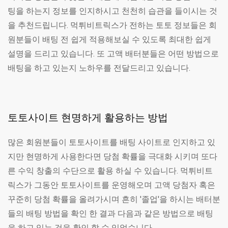
팅을 하는지 정보를 인지하시고 천천히 습관을 들이시는 것
을 추천드립니다. 먹튀비트릭스가 전하는 토토 정보들은 회
원분들이 배팅 전 쉽게 적용해보실 수 있도록 최대한 쉽게
설명을 드리고 있습니다. 또 고액 배터분들은 어떤 방법으로
배팅을 하고 있는지 노하우를 전달드리고 있습니다.
토토사이트 현명하게 활용하는 방법
많은 회원분들이 토토사이트를 배팅 사이트로 인지하고 있
지만 현명하게 사용한다면 당첨 확률을 극대화 시키며 또다
른 수익 창출의 수단으로 활용 하실 수 있습니다. 먹튀비트
릭스가 그동안 토토사이트를 운영해오며 고액 당첨자 혹은
꾸준히 당첨 확률을 올려가시며 흔히 '졸업'을 하시는 배터분
들의 배팅 방법을 확인 한 결과 다음과 같은 방법으로 배팅
을 하고 있는 것을 확인 할 수 있었습니다.