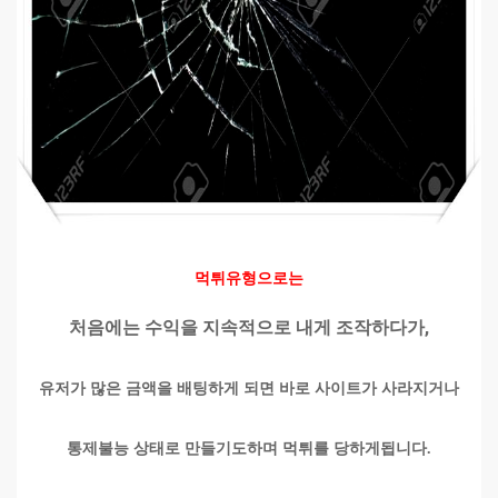
먹튀유형으로는
처음에는 수익을 지속적으로 내게 조작하다가,
유저가 많은 금액을 배팅하게 되면 바로 사이트가 사라지거나
통제불능 상태로 만들기도하며 먹튀를 당하게됩니다.