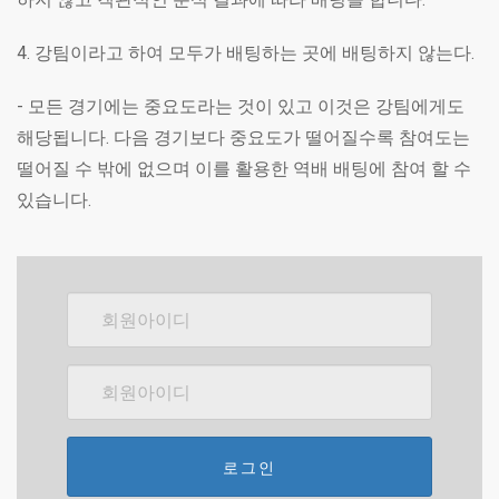
4. 강팀이라고 하여 모두가 배팅하는 곳에 배팅하지 않는다.
- 모든 경기에는 중요도라는 것이 있고 이것은 강팀에게도
해당됩니다. 다음 경기보다 중요도가 떨어질수록 참여도는
떨어질 수 밖에 없으며 이를 활용한 역배 배팅에 참여 할 수
있습니다.
로그인