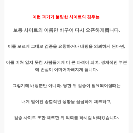
이런 과거가 불량한 사이트의 경우는,
보통 사이트의 이름만 바꾸어 다시 오픈하게됩니다.
이를 모르게 그대로 검증을 요청하거나 배팅을 의뢰하게 된다면,
이를 미처 알지 못한 사람들에게 더 큰 타격이 되며, 경제적인 부분
에 손실이 어마어마해지게 됩니다.
그렇기에 배팅뿐만 아니라, 당한 뒤 검증이 필요되어질때는
내게 벌어진 종합적인 상황을 꼼꼼하게 체크하고,
검증 사이트 또한 체크한 뒤 의뢰를 하시길 바라겠습니다.