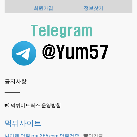
회원가입
정보찾기
공지사항
먹튀비트릭스 운영방침
먹튀사이트
싸이렌 먹튀 psi-365.com 먹튀검증 …
인기글