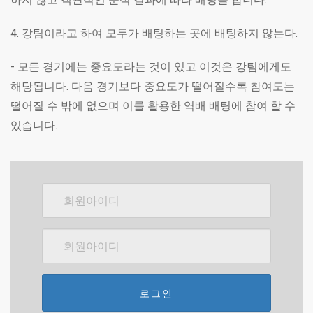
4. 강팀이라고 하여 모두가 배팅하는 곳에 배팅하지 않는다.
- 모든 경기에는 중요도라는 것이 있고 이것은 강팀에게도
해당됩니다. 다음 경기보다 중요도가 떨어질수록 참여도는
떨어질 수 밖에 없으며 이를 활용한 역배 배팅에 참여 할 수
있습니다.
로그인