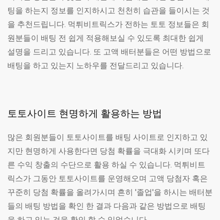
팅을 하는지 정보를 인지하시고 천천히 습관을 들이시는 것
을 추천드립니다. 먹튀비트릭스가 전하는 토토 정보들은 회
원분들이 배팅 전 쉽게 적용해보실 수 있도록 최대한 쉽게
설명을 드리고 있습니다. 또 고액 배터분들은 어떤 방법으로
배팅을 하고 있는지 노하우를 전달드리고 있습니다.
토토사이트 현명하게 활용하는 방법
많은 회원분들이 토토사이트를 배팅 사이트로 인지하고 있
지만 현명하게 사용한다면 당첨 확률을 극대화 시키며 또다
른 수익 창출의 수단으로 활용 하실 수 있습니다. 먹튀비트
릭스가 그동안 토토사이트를 운영해오며 고액 당첨자 혹은
꾸준히 당첨 확률을 올려가시며 흔히 '졸업'을 하시는 배터분
들의 배팅 방법을 확인 한 결과 다음과 같은 방법으로 배팅
을 하고 있는 것을 확인 할 수 있었습니다.