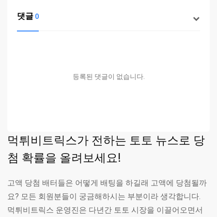
댓글
0
등록된 댓글이 없습니다.
먹튀비트릭스가 전하는 토토 뉴스로 당
첨 확률을 올려보세요!
고액 당첨 배터들은 어떻게 배팅을 하길래 고액에 당첨될까
요? 모든 회원분들이 궁금해하시는 부분이라 생각합니다.
먹튀비트릭스 운영진은 다년간 토토 시장을 이끌어오면서