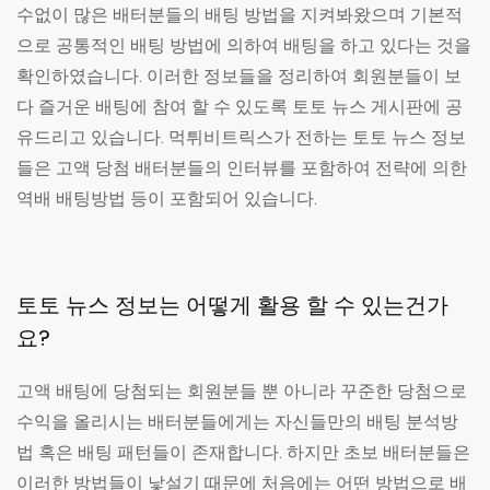
수없이 많은 배터분들의 배팅 방법을 지켜봐왔으며 기본적
으로 공통적인 배팅 방법에 의하여 배팅을 하고 있다는 것을
확인하였습니다. 이러한 정보들을 정리하여 회원분들이 보
다 즐거운 배팅에 참여 할 수 있도록 토토 뉴스 게시판에 공
유드리고 있습니다. 먹튀비트릭스가 전하는 토토 뉴스 정보
들은 고액 당첨 배터분들의 인터뷰를 포함하여 전략에 의한
역배 배팅방법 등이 포함되어 있습니다.
토토 뉴스 정보는 어떻게 활용 할 수 있는건가
요?
고액 배팅에 당첨되는 회원분들 뿐 아니라 꾸준한 당첨으로
수익을 올리시는 배터분들에게는 자신들만의 배팅 분석방
법 혹은 배팅 패턴들이 존재합니다. 하지만 초보 배터분들은
이러한 방법들이 낯설기 때문에 처음에는 어떤 방법으로 배