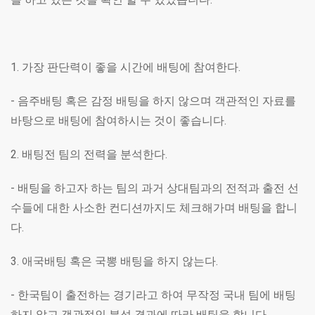
1. 가장 판단력이 좋을 시간에 배팅에 참여한다.
- 음주배팅 혹은 감정 배팅을 하지 않으며 객관적인 자료를
바탕으로 배팅에 참여하시는 것이 좋습니다.
2. 배팅전 팀의 전력을 분석한다.
- 배팅을 하고자 하는 팀의 과거 상대팀과의 전적과 출전 선
수들에 대한 사소한 컨디션까지도 체크해가며 배팅을 합니
다.
3. 애국배팅 혹은 국뽕 배팅을 하지 않는다.
- 한국팀이 출전하는 경기라고 하여 무작정 국내 팀에 배팅
하지 않고 객관적인 분석 결과에 따라 배팅을 합니다.