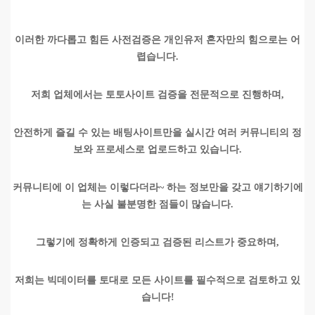
이러한 까다롭고 힘든 사전검증은 개인유저 혼자만의 힘으로는 어
렵습니다.
저희 업체에서는 토토사이트 검증을 전문적으로 진행하며,
안전하게 즐길 수 있는 배팅사이트만을 실시간 여러 커뮤니티의 정
보와 프로세스로 업로드하고 있습니다.
커뮤니티에 이 업체는 이렇다더라~ 하는 정보만을 갖고 얘기하기에
는 사실 불분명한 점들이 많습니다.
그렇기에 정확하게 인증되고 검증된 리스트가 중요하며,
저희는 빅데이터를 토대로 모든 사이트를 필수적으로 검토하고 있
습니다!