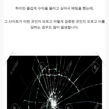
하지만 즐겁게 수익을 올리고 싶어서 배팅을 했는데,
그 사이트가 어떤 곳인지 모르고 어떻게 검증된 곳인지 모르고 이를
당하는 경우도 많이 발생됩니다.