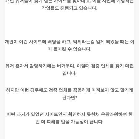
개인 유저들이 찾기 힘든 사이트를 찾아내고, 이를 사전에 예방하는
작업들도 진행되고 있습니다.
개인이 이런 사이트에 배팅을 하고, 먹튀라는걸 알게 되었을 때는 이
미 돌이킬 수 없습니다.
유저 혼자서 감당하기에는 버거우며, 이럴때 검증 업체를 찾기 마련
입니다.
하지만 이런 경우에도 검증 업체를 꼼꼼하게 따져보지 않고 맡기게
된다면?
어떤 과거가 있었던 사이트인지 확인하지 못한채 우왕좌왕하여 한
번 더 피해를 입을 가능성이 큽니다.