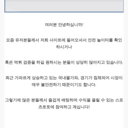
여러분 안녕하십니까!
요즘 유저분들께서 저희 사이트에 들어오셔서 안전 놀이터를 확인
하시거나
혹은 먹튀 검증을 하길 원하시는 분들이 상당히 많아지고 있습니다.
최근 가파르게 상승하고 있는 국내물가와, 경기가 침체되어 시장이
매우 불안전하기 때문이기도 합니다.
그렇기에 많은 분들께서 즐겁게 배팅하며 수익을 올릴 수 있는 스포
츠토토에 참여하고 계십니다!