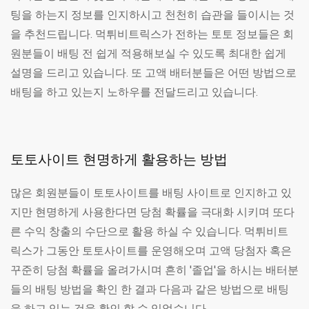
팅을 하는지 정보를 인지하시고 천천히 습관을 들이시는 것
을 추천드립니다. 먹튀비트릭스가 전하는 토토 정보들은 회
원분들이 배팅 전 쉽게 적용해보실 수 있도록 최대한 쉽게
설명을 드리고 있습니다. 또 고액 배터분들은 어떤 방법으로
배팅을 하고 있는지 노하우를 전달드리고 있습니다.
토토사이트 현명하게 활용하는 방법
많은 회원분들이 토토사이트를 배팅 사이트로 인지하고 있
지만 현명하게 사용한다면 당첨 확률을 극대화 시키며 또다
른 수익 창출의 수단으로 활용 하실 수 있습니다. 먹튀비트
릭스가 그동안 토토사이트를 운영해오며 고액 당첨자 혹은
꾸준히 당첨 확률을 올려가시며 흔히 '졸업'을 하시는 배터분
들의 배팅 방법을 확인 한 결과 다음과 같은 방법으로 배팅
을 하고 있는 것을 확인 할 수 있었습니다.