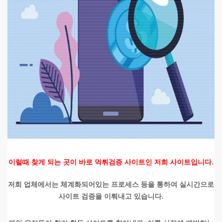
이럴때 찾게 되는 곳이 바로 먹튀검증 사이트인 저희 사이트입니다.
저희 업체에서는 체계화되어있는 프로세스 등을 통하여 실시간으로
사이트 검증을 이뤄내고 있습니다.