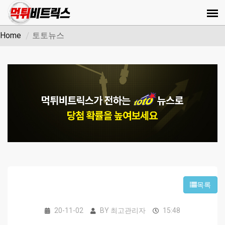
Home
토토뉴스
목록
20-11-02
BY
최고관리자
15:48