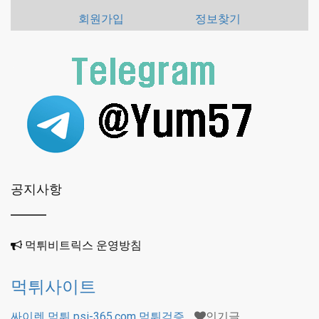
회원가입
정보찾기
공지사항
먹튀비트릭스 운영방침
먹튀사이트
싸이렌 먹튀 psi-365.com 먹튀검증 …
인기글