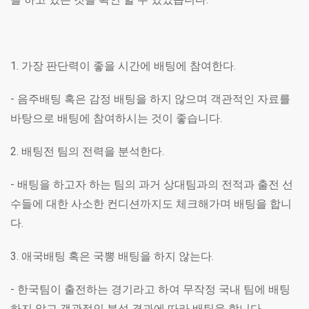
1. 가장 판단력이 좋을 시간에 배팅에 참여한다.
- 음주배팅 혹은 감정 배팅을 하지 않으며 객관적인 자료를
바탕으로 배팅에 참여하시는 것이 좋습니다.
2. 배팅전 팀의 전력을 분석한다.
- 배팅을 하고자 하는 팀의 과거 상대팀과의 전적과 출전 선
수들에 대한 사소한 컨디션까지도 체크해가며 배팅을 합니
다.
3. 애국배팅 혹은 국뽕 배팅을 하지 않는다.
- 한국팀이 출전하는 경기라고 하여 무작정 국내 팀에 배팅
하지 않고 객관적인 분석 결과에 따라 배팅을 합니다.