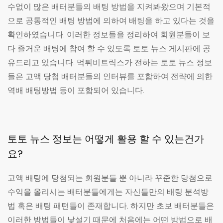
수없이 많은 배터분들의 배팅 방법을 지켜봐왔으며 기본적
으로 공통적인 배팅 방법에 의하여 배팅을 하고 있다는 것을
확인하였습니다. 이러한 정보들을 정리하여 회원분들이 보
다 즐거운 배팅에 참여 할 수 있도록 토토 뉴스 게시판에 공
유드리고 있습니다. 먹튀비트릭스가 전하는 토토 뉴스 정보
들은 고액 당첨 배터분들의 인터뷰를 포함하여 전략에 의한
역배 배팅방법 등이 포함되어 있습니다.
토토 뉴스 정보는 어떻게 활용 할 수 있는건가
요?
고액 배팅에 당첨되는 회원분들 뿐 아니라 꾸준한 당첨으로
수익을 올리시는 배터분들에게는 자신들만의 배팅 분석방
법 혹은 배팅 패턴들이 존재합니다. 하지만 초보 배터분들은
이러한 방법들이 낯설기 때문에 처음에는 어떤 방법으로 배