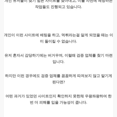
개인 유저들이 찾기 힘든 사이트를 찾아내고, 이를 사전에 예방하는
작업들도 진행되고 있습니다.
개인이 이런 사이트에 배팅을 하고, 먹튀라는걸 알게 되었을 때는 이
미 돌이킬 수 없습니다.
유저 혼자서 감당하기에는 버거우며, 이럴때 검증 업체를 찾기 마련
입니다.
하지만 이런 경우에도 검증 업체를 꼼꼼하게 따져보지 않고 맡기게
된다면?
어떤 과거가 있었던 사이트인지 확인하지 못한채 우왕좌왕하여 한
번 더 피해를 입을 가능성이 큽니다.