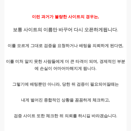
이런 과거가 불량한 사이트의 경우는,
보통 사이트의 이름만 바꾸어 다시 오픈하게됩니다.
이를 모르게 그대로 검증을 요청하거나 배팅을 의뢰하게 된다면,
이를 미처 알지 못한 사람들에게 더 큰 타격이 되며, 경제적인 부분
에 손실이 어마어마해지게 됩니다.
그렇기에 배팅뿐만 아니라, 당한 뒤 검증이 필요되어질때는
내게 벌어진 종합적인 상황을 꼼꼼하게 체크하고,
검증 사이트 또한 체크한 뒤 의뢰를 하시길 바라겠습니다.