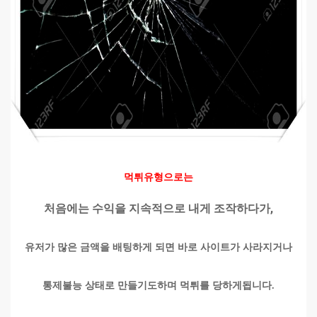
먹튀유형으로는
처음에는 수익을 지속적으로 내게 조작하다가,
유저가 많은 금액을 배팅하게 되면 바로 사이트가 사라지거나
통제불능 상태로 만들기도하며 먹튀를 당하게됩니다.