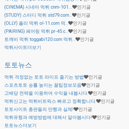
(CINEMA) 시네마 먹튀 cnm-101.…
인기글
(STUDY) 스터디 먹튀 std79.com…
인기글
(OLLY) 올리 먹튀 ol-11.com 먹…
인기글
(PAIRING) 페어링 먹튀 pr-45.c…
인기글
토깨비 먹튀 toggabi120.com 먹튀…
인기글
먹튀사이트
더보기
토토뉴스
먹튀 걱정없는 토토 라이프 즐기는 방법
인기글
스포츠토토 승률 높이는 꿀팁정보모음
인기글
고배당 전략을 이용하여 수익을 내봅시다.
인기글
먹튀신고는 먹튀비트릭스 빠르고 정확합니다.
인기글
토토사이트 총판들의 만행과 실체!
인기글
먹튀유형과 예방방법에 대해서 알아봅시다!
인기글
토토뉴스
더보기