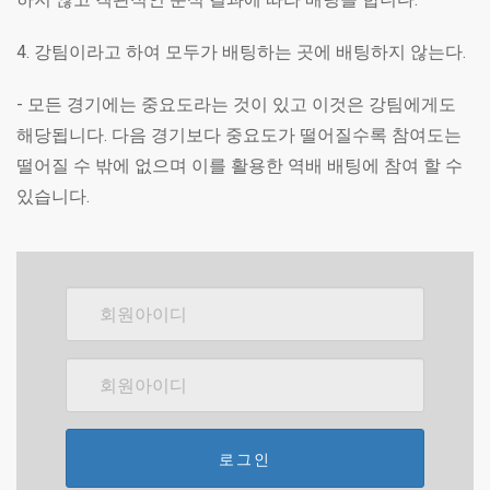
4. 강팀이라고 하여 모두가 배팅하는 곳에 배팅하지 않는다.
- 모든 경기에는 중요도라는 것이 있고 이것은 강팀에게도
해당됩니다. 다음 경기보다 중요도가 떨어질수록 참여도는
떨어질 수 밖에 없으며 이를 활용한 역배 배팅에 참여 할 수
있습니다.
로그인