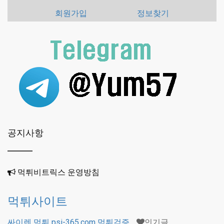
회원가입
정보찾기
공지사항
먹튀비트릭스 운영방침
먹튀사이트
싸이렌 먹튀 psi-365.com 먹튀검증 …
인기글