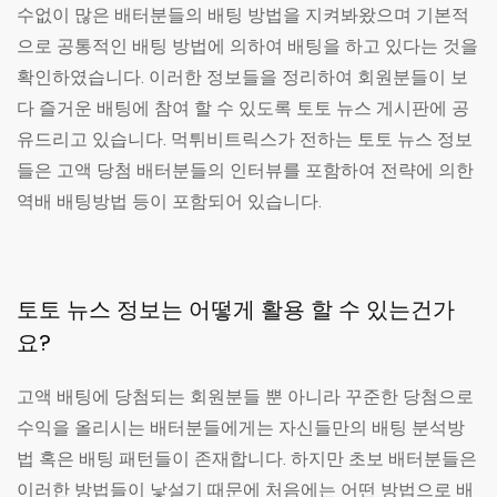
수없이 많은 배터분들의 배팅 방법을 지켜봐왔으며 기본적
으로 공통적인 배팅 방법에 의하여 배팅을 하고 있다는 것을
확인하였습니다. 이러한 정보들을 정리하여 회원분들이 보
다 즐거운 배팅에 참여 할 수 있도록 토토 뉴스 게시판에 공
유드리고 있습니다. 먹튀비트릭스가 전하는 토토 뉴스 정보
들은 고액 당첨 배터분들의 인터뷰를 포함하여 전략에 의한
역배 배팅방법 등이 포함되어 있습니다.
토토 뉴스 정보는 어떻게 활용 할 수 있는건가
요?
고액 배팅에 당첨되는 회원분들 뿐 아니라 꾸준한 당첨으로
수익을 올리시는 배터분들에게는 자신들만의 배팅 분석방
법 혹은 배팅 패턴들이 존재합니다. 하지만 초보 배터분들은
이러한 방법들이 낯설기 때문에 처음에는 어떤 방법으로 배