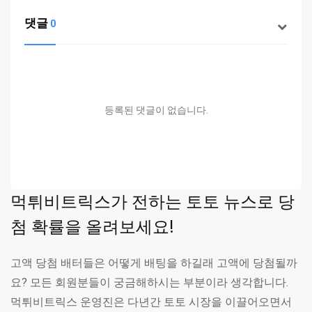
댓글
0
등록된 댓글이 없습니다.
먹튀비트릭스가 전하는 토토 뉴스로 당
첨 확률을 올려보세요!
고액 당첨 배터들은 어떻게 배팅을 하길래 고액에 당첨될까
요? 모든 회원분들이 궁금해하시는 부분이라 생각합니다.
먹튀비트릭스 운영진은 다년간 토토 시장을 이끌어오면서