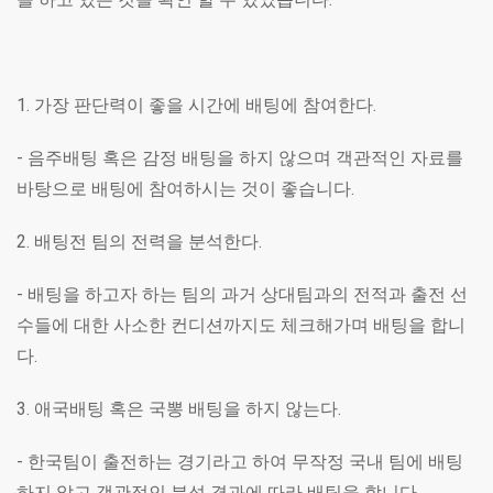
1. 가장 판단력이 좋을 시간에 배팅에 참여한다.
- 음주배팅 혹은 감정 배팅을 하지 않으며 객관적인 자료를
바탕으로 배팅에 참여하시는 것이 좋습니다.
2. 배팅전 팀의 전력을 분석한다.
- 배팅을 하고자 하는 팀의 과거 상대팀과의 전적과 출전 선
수들에 대한 사소한 컨디션까지도 체크해가며 배팅을 합니
다.
3. 애국배팅 혹은 국뽕 배팅을 하지 않는다.
- 한국팀이 출전하는 경기라고 하여 무작정 국내 팀에 배팅
하지 않고 객관적인 분석 결과에 따라 배팅을 합니다.