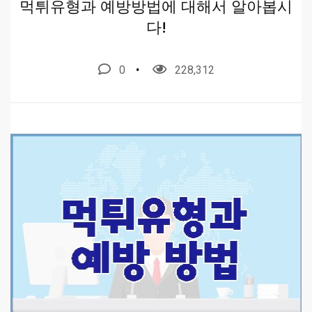
먹튀유형과 예방방법에 대해서 알아봅시
다!
0
228,312