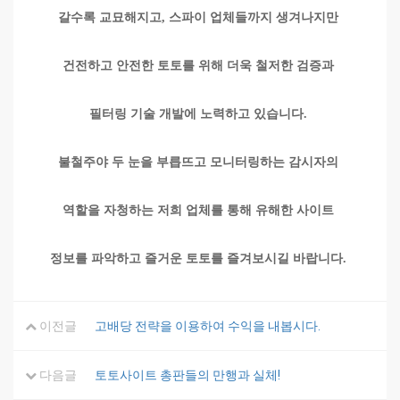
갈수록 교묘해지고, 스파이 업체들까지 생겨나지만
건전하고 안전한 토토를 위해 더욱 철저한 검증과
필터링 기술 개발에 노력하고 있습니다.
불철주야 두 눈을 부릅뜨고 모니터링하는 감시자의
역할을 자청하는 저희 업체를 통해 유해한 사이트
정보를 파악하고 즐거운 토토를 즐겨보시길 바랍니다.
이전글
고배당 전략을 이용하여 수익을 내봅시다.
다음글
토토사이트 총판들의 만행과 실체!