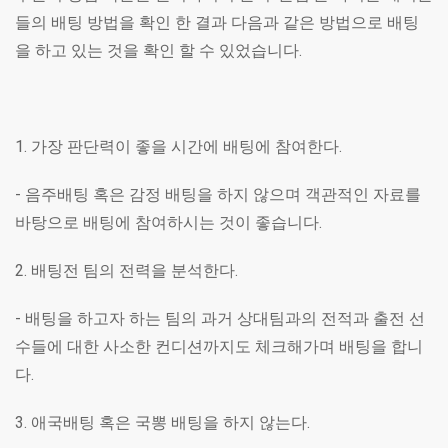
들의 배팅 방법을 확인 한 결과 다음과 같은 방법으로 배팅
을 하고 있는 것을 확인 할 수 있었습니다.
1. 가장 판단력이 좋을 시간에 배팅에 참여한다.
- 음주배팅 혹은 감정 배팅을 하지 않으며 객관적인 자료를
바탕으로 배팅에 참여하시는 것이 좋습니다.
2. 배팅전 팀의 전력을 분석한다.
- 배팅을 하고자 하는 팀의 과거 상대팀과의 전적과 출전 선
수들에 대한 사소한 컨디션까지도 체크해가며 배팅을 합니
다.
3. 애국배팅 혹은 국뽕 배팅을 하지 않는다.