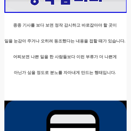
종종 기사를 보다 보면 정작 감시하고 바로잡아야 할 곳이
일을 눈감아 주거나 오히려 동조했다는 내용을 접할 때가 있습니다.
어찌보면 나쁜 일을 한 사람들보다 이런 부류가 더 나쁜게
아닌가 싶을 정도로 분노를 자아내게 만드는 행태입니다.