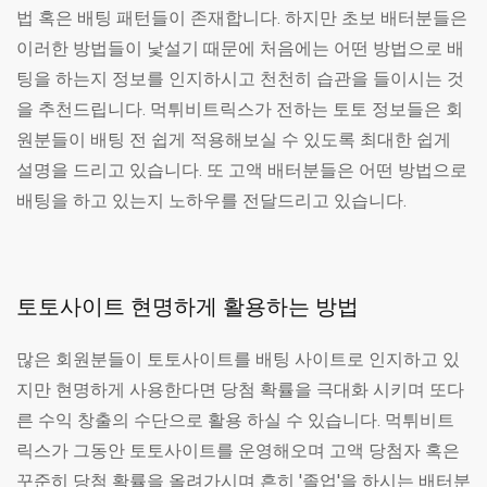
법 혹은 배팅 패턴들이 존재합니다. 하지만 초보 배터분들은
이러한 방법들이 낯설기 때문에 처음에는 어떤 방법으로 배
팅을 하는지 정보를 인지하시고 천천히 습관을 들이시는 것
을 추천드립니다. 먹튀비트릭스가 전하는 토토 정보들은 회
원분들이 배팅 전 쉽게 적용해보실 수 있도록 최대한 쉽게
설명을 드리고 있습니다. 또 고액 배터분들은 어떤 방법으로
배팅을 하고 있는지 노하우를 전달드리고 있습니다.
토토사이트 현명하게 활용하는 방법
많은 회원분들이 토토사이트를 배팅 사이트로 인지하고 있
지만 현명하게 사용한다면 당첨 확률을 극대화 시키며 또다
른 수익 창출의 수단으로 활용 하실 수 있습니다. 먹튀비트
릭스가 그동안 토토사이트를 운영해오며 고액 당첨자 혹은
꾸준히 당첨 확률을 올려가시며 흔히 '졸업'을 하시는 배터분