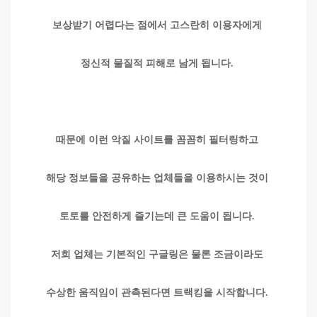
보상받기 어렵다는 점에서 고스란히 이용자에게
정신적 물질적 피해로 남게 됩니다.
때문에 이런 악질 사이트를 꼼꼼히 필터링하고
해당 정보들을 공유하는 업체들을 이용하시는 것이
토토를 안전하게 즐기는데 큰 도움이 됩니다.
저희 업체는 기본적인 구글링은 물론 조금이라도
수상한 움직임이 관측된다면 트랙킹을 시작합니다.