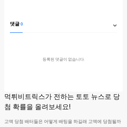
댓글
0
등록된 댓글이 없습니다.
먹튀비트릭스가 전하는 토토 뉴스로 당
첨 확률을 올려보세요!
고액 당첨 배터들은 어떻게 배팅을 하길래 고액에 당첨될까