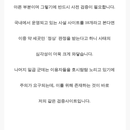
아픈 부분이며 그렇기에 반드시 사전 검증이 필요합니다.
국내에서 운영되고 있는 사설 사이트를 10개라고 본다면
이중 약 세곳만 `정상` 판정을 받는다고 하니 사태의
심각성이 더욱 크게 와닿습니다.
나머지 일곱 군데는 이용자들을 호시탐탐 노리고 있기에
주의가 요구되는데, 이를 위해 존재하는 것이 바로
저의 같은 검증사이트입니다.