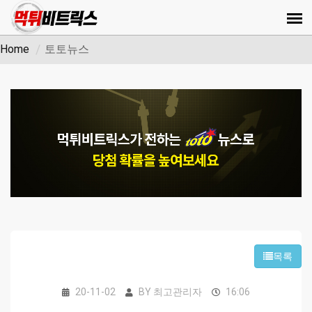
Home
토토뉴스
목록
20-11-02
BY
최고관리자
16:06