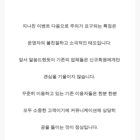
지나친 이벤트 다음으로 주의가 요구되는 특징은
운영자의 불친절하고 소극적인 태도입니다.
앞서 말씀드렸듯이 기존의 업체들은 신규회원에게만
관심을 기울이지 않습니다.
꾸준히 이용하고 있는 기존 이용자들은 한분 한분
모두 소중한 고객이기에 커뮤니케이션에 상당히
공을 들이는 것이 정상입니다.