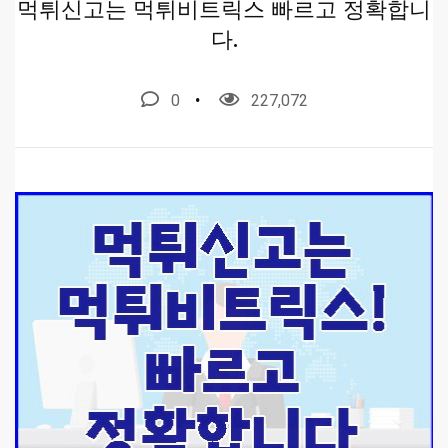
먹튀신고는 먹튀비트릭스 빠르고 정확합니
다.
0
227,072