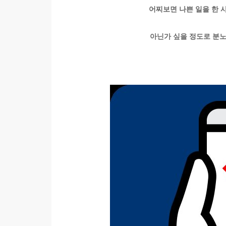
어찌보면 나쁜 일을 한 
아닌가 싶을 정도로 분