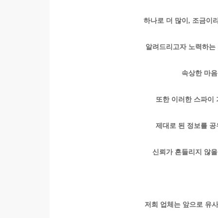
하나로 더 많이, 조금이
알려드리고자 노력하는 
속상한 마음
또한 이러한 스파이
제대로 된 정보를 
신뢰가 흔들리지 않을
저희 업체는 앞으로 유