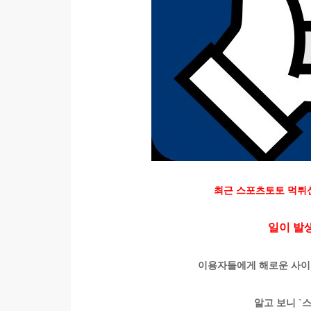
최근 스포츠토토 먹튀
일이 발
이용자들에게 해로운 사이
알고 보니 `