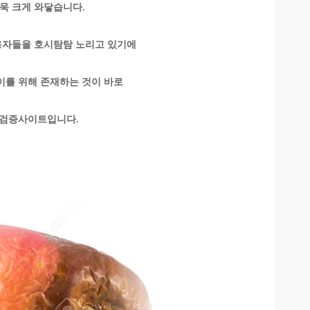
욱 크게 와닿습니다.
용자들을 호시탐탐 노리고 있기에
이를 위해 존재하는 것이 바로
 검증사이트입니다.