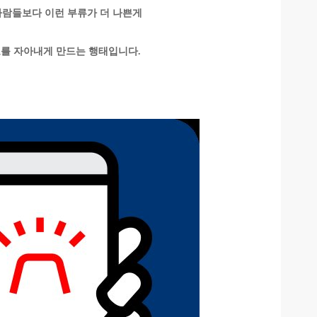
사람들보다 이런 부류가 더 나쁜게
노를 자아내게 만드는 행태입니다.