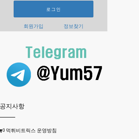
로그인
회원가입
정보찾기
공지사항
먹튀비트릭스 운영방침