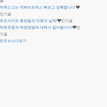
글
먹튀신고는 먹튀비트릭스 빠르고 정확합니다.
인기글
토토사이트 총판들의 만행과 실체!
인기글
먹튀유형과 예방방법에 대해서 알아봅시다!
인
기글
토토뉴스
더보기