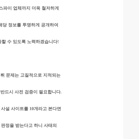
 스파이 업체까지 더욱 철저하게
해당 정보를 투명하게 공개하여
화할 수 있도록 노력하겠습니다!
먹튀 문제는 고질적으로 지적되는
 반드시 사전 검증이 필요합니다.
 사설 사이트를 10개라고 본다면
` 판정을 받는다고 하니 사태의