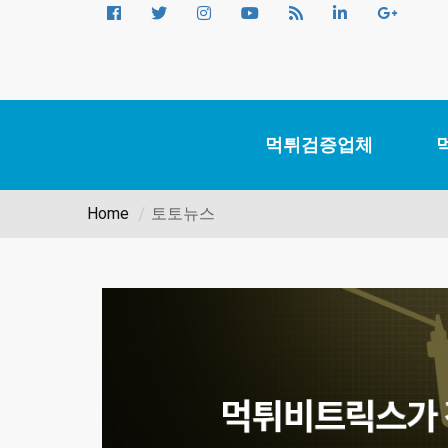
먹튀검증업체
Home
토토뉴스