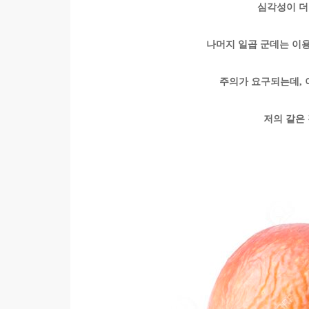
심각성이 더
나머지 일곱 군데는 이
주의가 요구되는데, 
저의 같은