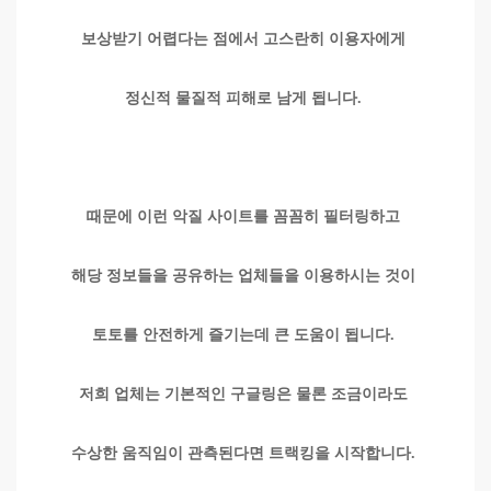
보상받기 어렵다는 점에서 고스란히 이용자에게
정신적 물질적 피해로 남게 됩니다.
때문에 이런 악질 사이트를 꼼꼼히 필터링하고
해당 정보들을 공유하는 업체들을 이용하시는 것이
토토를 안전하게 즐기는데 큰 도움이 됩니다.
저희 업체는 기본적인 구글링은 물론 조금이라도
수상한 움직임이 관측된다면 트랙킹을 시작합니다.