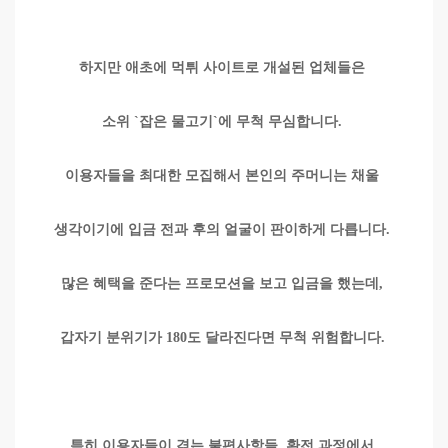
하지만 애초에 먹튀 사이트로 개설된 업체들은
소위 `잡은 물고기`에 무척 무심합니다.
이용자들을 최대한 모집해서 본인의 주머니는 채울
생각이기에 입금 전과 후의 얼굴이 판이하게 다릅니다.
많은 혜택을 준다는 프로모션을 보고 입금을 했는데,
갑자기 분위기가 180도 달라진다면 무척 위험합니다.
특히 이용자들이 겪는 불편사항들, 환전 과정에서