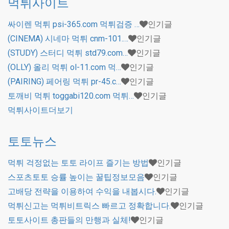
먹튀사이트
싸이렌 먹튀 psi-365.com 먹튀검증 …
인기글
(CINEMA) 시네마 먹튀 cnm-101.…
인기글
(STUDY) 스터디 먹튀 std79.com…
인기글
(OLLY) 올리 먹튀 ol-11.com 먹…
인기글
(PAIRING) 페어링 먹튀 pr-45.c…
인기글
토깨비 먹튀 toggabi120.com 먹튀…
인기글
먹튀사이트
더보기
토토뉴스
먹튀 걱정없는 토토 라이프 즐기는 방법
인기글
스포츠토토 승률 높이는 꿀팁정보모음
인기글
고배당 전략을 이용하여 수익을 내봅시다.
인기글
먹튀신고는 먹튀비트릭스 빠르고 정확합니다.
인기글
토토사이트 총판들의 만행과 실체!
인기글