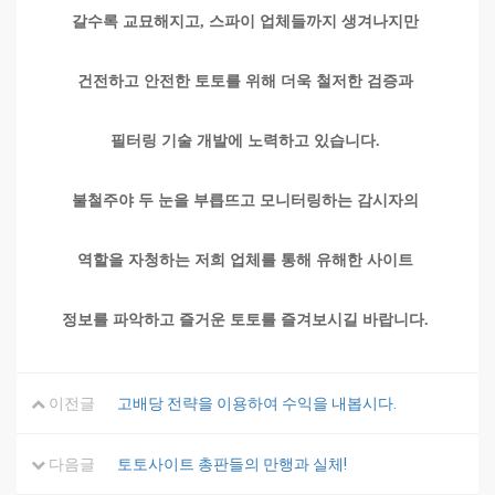
갈수록 교묘해지고, 스파이 업체들까지 생겨나지만
건전하고 안전한 토토를 위해 더욱 철저한 검증과
필터링 기술 개발에 노력하고 있습니다.
불철주야 두 눈을 부릅뜨고 모니터링하는 감시자의
역할을 자청하는 저희 업체를 통해 유해한 사이트
정보를 파악하고 즐거운 토토를 즐겨보시길 바랍니다.
이전글
고배당 전략을 이용하여 수익을 내봅시다.
다음글
토토사이트 총판들의 만행과 실체!