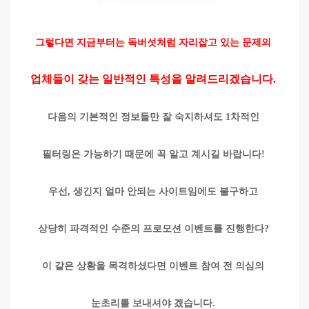
그렇다면 지금부터는 독버섯처럼 자리잡고 있는 문제의
업체들이 갖는 일반적인 특성을 알려드리겠습니다.
다음의 기본적인 정보들만 잘 숙지하셔도 1차적인
필터링은 가능하기 때문에 꼭 알고 계시길 바랍니다!
우선, 생긴지 얼마 안되는 사이트임에도 불구하고
상당히 파격적인 수준의 프로모션 이벤트를 진행한다?
이 같은 상황을 목격하셨다면 이벤트 참여 전 의심의
눈초리를 보내셔야 겠습니다.