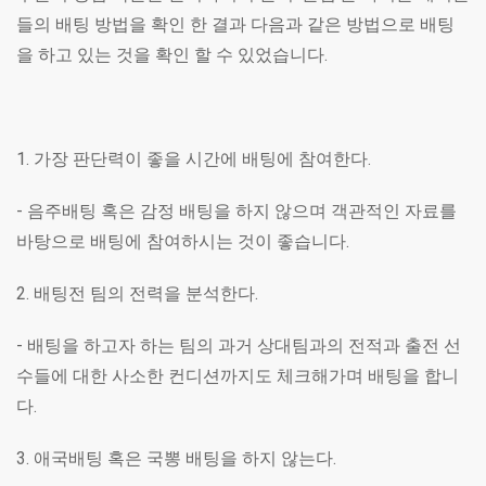
들의 배팅 방법을 확인 한 결과 다음과 같은 방법으로 배팅
을 하고 있는 것을 확인 할 수 있었습니다.
1. 가장 판단력이 좋을 시간에 배팅에 참여한다.
- 음주배팅 혹은 감정 배팅을 하지 않으며 객관적인 자료를
바탕으로 배팅에 참여하시는 것이 좋습니다.
2. 배팅전 팀의 전력을 분석한다.
- 배팅을 하고자 하는 팀의 과거 상대팀과의 전적과 출전 선
수들에 대한 사소한 컨디션까지도 체크해가며 배팅을 합니
다.
3. 애국배팅 혹은 국뽕 배팅을 하지 않는다.