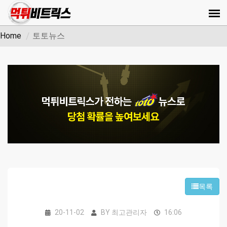
Home
토토뉴스
목록
20-11-02
BY
최고관리자
16:06