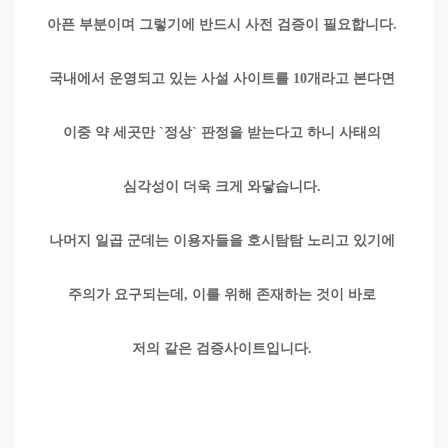
아픈 부분이며 그렇기에 반드시 사전 검증이 필요합니다.
국내에서 운영되고 있는 사설 사이트를 10개라고 본다면
이중 약 세곳만 `정상` 판정을 받는다고 하니 사태의
심각성이 더욱 크게 와닿습니다.
나머지 일곱 군데는 이용자들을 호시탐탐 노리고 있기에
주의가 요구되는데, 이를 위해 존재하는 것이 바로
저의 같은 검증사이트입니다.