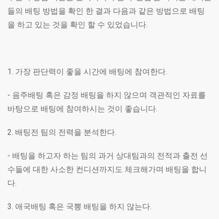
들의 배팅 방법을 확인 한 결과 다음과 같은 방법으로 배팅
을 하고 있는 것을 확인 할 수 있었습니다.
1. 가장 판단력이 좋을 시간에 배팅에 참여한다.
- 음주배팅 혹은 감정 배팅을 하지 않으며 객관적인 자료를
바탕으로 배팅에 참여하시는 것이 좋습니다.
2. 배팅전 팀의 전력을 분석한다.
- 배팅을 하고자 하는 팀의 과거 상대팀과의 전적과 출전 선
수들에 대한 사소한 컨디션까지도 체크해가며 배팅을 합니
다.
3. 애국배팅 혹은 국뽕 배팅을 하지 않는다.