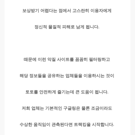
보상받기 어렵다는 점에서 고스란히 이용자에게
정신적 물질적 피해로 남게 됩니다.
때문에 이런 악질 사이트를 꼼꼼히 필터링하고
해당 정보들을 공유하는 업체들을 이용하시는 것이
토토를 안전하게 즐기는데 큰 도움이 됩니다.
저희 업체는 기본적인 구글링은 물론 조금이라도
수상한 움직임이 관측된다면 트랙킹을 시작합니다.