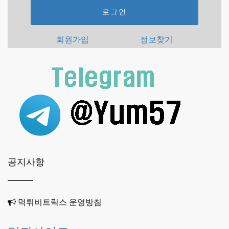
로그인
회원가입
정보찾기
공지사항
먹튀비트릭스 운영방침