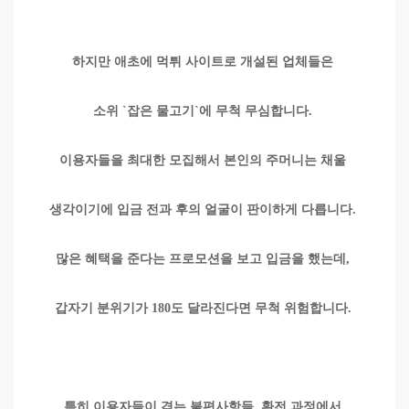
하지만 애초에 먹튀 사이트로 개설된 업체들은
소위 `잡은 물고기`에 무척 무심합니다.
이용자들을 최대한 모집해서 본인의 주머니는 채울
생각이기에 입금 전과 후의 얼굴이 판이하게 다릅니다.
많은 혜택을 준다는 프로모션을 보고 입금을 했는데,
갑자기 분위기가 180도 달라진다면 무척 위험합니다.
특히 이용자들이 겪는 불편사항들, 환전 과정에서