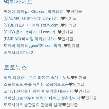
먹튀사이트
싸이렌 먹튀 psi-365.com 먹튀검증 …
인기글
(CINEMA) 시네마 먹튀 cnm-101.…
인기글
(STUDY) 스터디 먹튀 std79.com…
인기글
(OLLY) 올리 먹튀 ol-11.com 먹…
인기글
(PAIRING) 페어링 먹튀 pr-45.c…
인기글
토깨비 먹튀 toggabi120.com 먹튀…
인기글
먹튀사이트
더보기
토토뉴스
먹튀 걱정없는 토토 라이프 즐기는 방법
인기글
스포츠토토 승률 높이는 꿀팁정보모음
인기글
고배당 전략을 이용하여 수익을 내봅시다.
인기글
먹튀신고는 먹튀비트릭스 빠르고 정확합니다.
인기글
토토사이트 총판들의 만행과 실체!
인기글