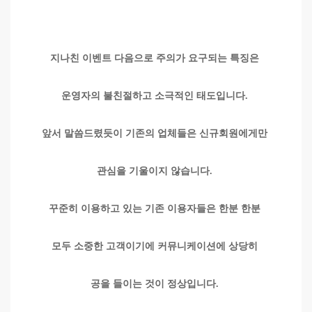
지나친 이벤트 다음으로 주의가 요구되는 특징은
운영자의 불친절하고 소극적인 태도입니다.
앞서 말씀드렸듯이 기존의 업체들은 신규회원에게만
관심을 기울이지 않습니다.
꾸준히 이용하고 있는 기존 이용자들은 한분 한분
모두 소중한 고객이기에 커뮤니케이션에 상당히
공을 들이는 것이 정상입니다.