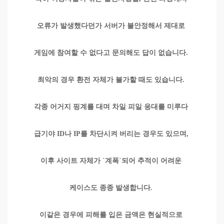
오류가 발생했다던가 서버가 불안정해서 제대로
게임에 참여할 수 없다고 문의해도 답이 없습니다.
최악의 경우 환전 자체가 불가할 때도 있습니다.
각종 어거지 핑계를 대며 차일 피일 응대를 미루다
급기야 ID나 IP를 차단시켜 버리는 경우도 있으며,
이후 사이트 자체가 `계폭`되어 추적이 어려운
케이스도 종종 발생합니다.
이같은 경우에 피해를 입은 금액은 현실적으로