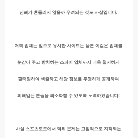
신뢰가 흔들리지 않을까 우려되는 것도 사살입니다.
저희 업체는 앞으로 유사한 사이트는 물론 이같은 업체를
눈감아 주고 방치하는 스파이 업체까지 더욱 철저하게
필터링하여 색출하고 해당 정보를 투명하게 공개하여
피해입는 분들을 최소화할 수 있도록 노력하겠습니다!
사실 스포츠토토에서 먹튀 문제는 고질적으로 지적되는