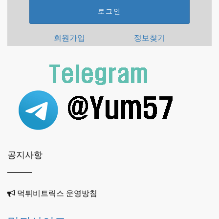
로그인
회원가입
정보찾기
공지사항
먹튀비트릭스 운영방침