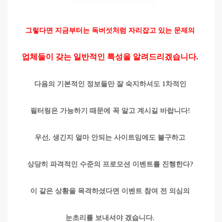
그렇다면 지금부터는 독버섯처럼 자리잡고 있는 문제의
업체들이 갖는 일반적인 특성을 알려드리겠습니다.
다음의 기본적인 정보들만 잘 숙지하셔도 1차적인
필터링은 가능하기 때문에 꼭 알고 계시길 바랍니다!
우선, 생긴지 얼마 안되는 사이트임에도 불구하고
상당히 파격적인 수준의 프로모션 이벤트를 진행한다?
이 같은 상황을 목격하셨다면 이벤트 참여 전 의심의
눈초리를 보내셔야 겠습니다.