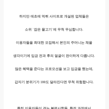
하지만 애초에 먹튀 사이트로 개설된 업체들은
소위 `잡은 물고기`에 무척 무심합니다.
이용자들을 최대한 모집해서 본인의 주머니는 채울
생각이기에 입금 전과 후의 얼굴이 판이하게 다릅니다.
많은 혜택을 준다는 프로모션을 보고 입금을 했는데,
갑자기 분위기가 180도 달라진다면 무척 위험합니다.
특히 이용자들이 겪는 불편사항들, 환전 과정에서