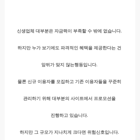
신생업체 대부분은 자금력이 부족할 수 밖에 없습니다.
하지만 누가 보기에도 파격적인 혜택을 제공한다는 건
앞뒤가 맞지 않는행동입니다.
물론 신규 이용자를 모집하고 기존 이용자들을 꾸준히
관리하기 위해 대부분의 사이트에서 프로모션을
진행하고 있습니다.
하지만 그 규모가 지나치게 크다면 위험신호입니다.