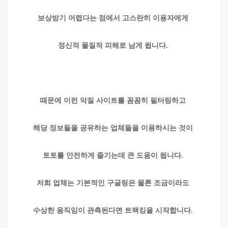
보상받기 어렵다는 점에서 고스란히 이용자에게
정신적 물질적 피해로 남게 됩니다.
때문에 이런 악질 사이트를 꼼꼼히 필터링하고
해당 정보들을 공유하는 업체들을 이용하시는 것이
토토를 안전하게 즐기는데 큰 도움이 됩니다.
저희 업체는 기본적인 구글링은 물론 조금이라도
수상한 움직임이 관측된다면 트랙킹을 시작합니다.