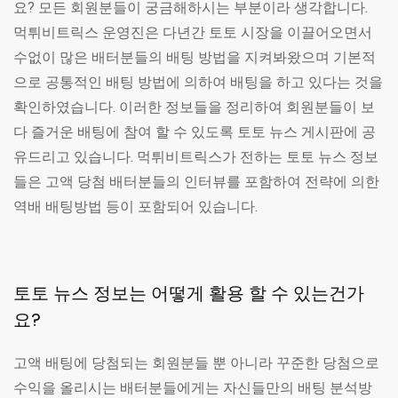
요? 모든 회원분들이 궁금해하시는 부분이라 생각합니다.
먹튀비트릭스 운영진은 다년간 토토 시장을 이끌어오면서
수없이 많은 배터분들의 배팅 방법을 지켜봐왔으며 기본적
으로 공통적인 배팅 방법에 의하여 배팅을 하고 있다는 것을
확인하였습니다. 이러한 정보들을 정리하여 회원분들이 보
다 즐거운 배팅에 참여 할 수 있도록 토토 뉴스 게시판에 공
유드리고 있습니다. 먹튀비트릭스가 전하는 토토 뉴스 정보
들은 고액 당첨 배터분들의 인터뷰를 포함하여 전략에 의한
역배 배팅방법 등이 포함되어 있습니다.
토토 뉴스 정보는 어떻게 활용 할 수 있는건가
요?
고액 배팅에 당첨되는 회원분들 뿐 아니라 꾸준한 당첨으로
수익을 올리시는 배터분들에게는 자신들만의 배팅 분석방