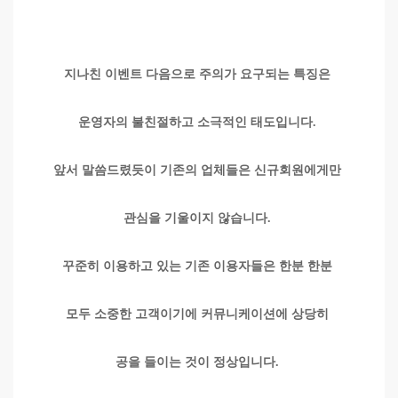
지나친 이벤트 다음으로 주의가 요구되는 특징은
운영자의 불친절하고 소극적인 태도입니다.
앞서 말씀드렸듯이 기존의 업체들은 신규회원에게만
관심을 기울이지 않습니다.
꾸준히 이용하고 있는 기존 이용자들은 한분 한분
모두 소중한 고객이기에 커뮤니케이션에 상당히
공을 들이는 것이 정상입니다.