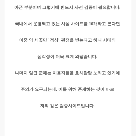
아픈 부분이며 그렇기에 반드시 사전 검증이 필요합니다.
국내에서 운영되고 있는 사설 사이트를 10개라고 본다면
이중 약 세곳만 `정상` 판정을 받는다고 하니 사태의
심각성이 더욱 크게 와닿습니다.
나머지 일곱 군데는 이용자들을 호시탐탐 노리고 있기에
주의가 요구되는데, 이를 위해 존재하는 것이 바로
저의 같은 검증사이트입니다.