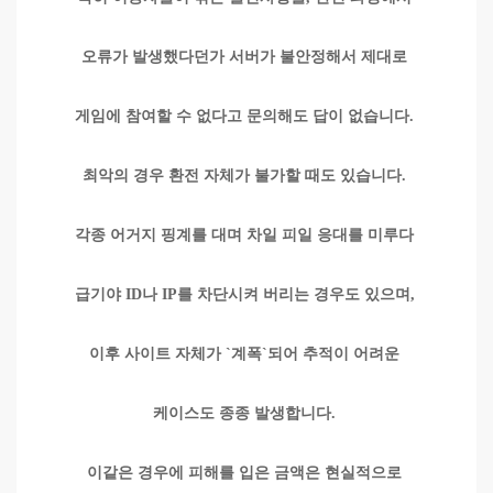
오류가 발생했다던가 서버가 불안정해서 제대로
게임에 참여할 수 없다고 문의해도 답이 없습니다.
최악의 경우 환전 자체가 불가할 때도 있습니다.
각종 어거지 핑계를 대며 차일 피일 응대를 미루다
급기야 ID나 IP를 차단시켜 버리는 경우도 있으며,
이후 사이트 자체가 `계폭`되어 추적이 어려운
케이스도 종종 발생합니다.
이같은 경우에 피해를 입은 금액은 현실적으로