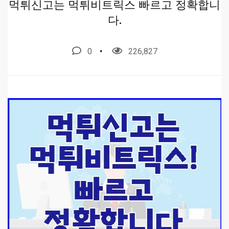
먹튀신고는 먹튀비트릭스 빠르고 정확합니
다.
0
226,827