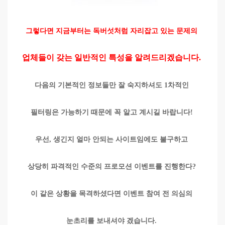
그렇다면 지금부터는 독버섯처럼 자리잡고 있는 문제의
업체들이 갖는 일반적인 특성을 알려드리겠습니다.
다음의 기본적인 정보들만 잘 숙지하셔도 1차적인
필터링은 가능하기 때문에 꼭 알고 계시길 바랍니다!
우선, 생긴지 얼마 안되는 사이트임에도 불구하고
상당히 파격적인 수준의 프로모션 이벤트를 진행한다?
이 같은 상황을 목격하셨다면 이벤트 참여 전 의심의
눈초리를 보내셔야 겠습니다.