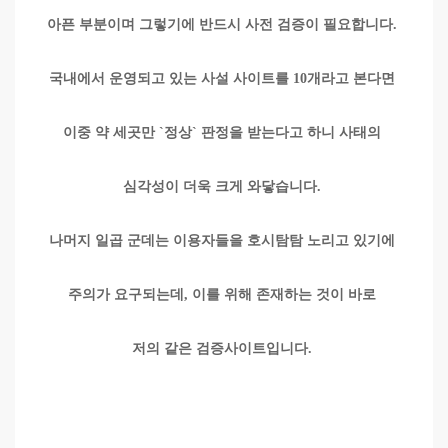
아픈 부분이며 그렇기에 반드시 사전 검증이 필요합니다.
국내에서 운영되고 있는 사설 사이트를 10개라고 본다면
이중 약 세곳만 `정상` 판정을 받는다고 하니 사태의
심각성이 더욱 크게 와닿습니다.
나머지 일곱 군데는 이용자들을 호시탐탐 노리고 있기에
주의가 요구되는데, 이를 위해 존재하는 것이 바로
저의 같은 검증사이트입니다.