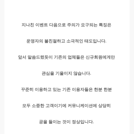
지나친 이벤트 다음으로 주의가 요구되는 특징은
운영자의 불친절하고 소극적인 태도입니다.
앞서 말씀드렸듯이 기존의 업체들은 신규회원에게만
관심을 기울이지 않습니다.
꾸준히 이용하고 있는 기존 이용자들은 한분 한분
모두 소중한 고객이기에 커뮤니케이션에 상당히
공을 들이는 것이 정상입니다.