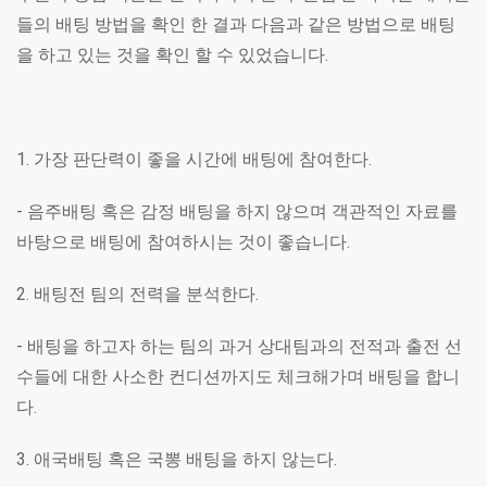
들의 배팅 방법을 확인 한 결과 다음과 같은 방법으로 배팅
을 하고 있는 것을 확인 할 수 있었습니다.
1. 가장 판단력이 좋을 시간에 배팅에 참여한다.
- 음주배팅 혹은 감정 배팅을 하지 않으며 객관적인 자료를
바탕으로 배팅에 참여하시는 것이 좋습니다.
2. 배팅전 팀의 전력을 분석한다.
- 배팅을 하고자 하는 팀의 과거 상대팀과의 전적과 출전 선
수들에 대한 사소한 컨디션까지도 체크해가며 배팅을 합니
다.
3. 애국배팅 혹은 국뽕 배팅을 하지 않는다.