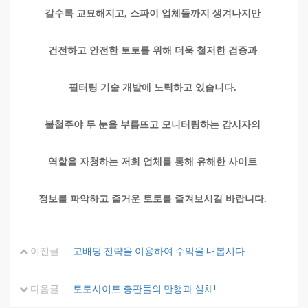
갈수록 교묘해지고, 스파이 업체들까지 생겨나지만
건전하고 안전한 토토를 위해 더욱 철저한 검증과
필터링 기술 개발에 노력하고 있습니다.
불철주야 두 눈을 부릅뜨고 모니터링하는 감시자의
역할을 자청하는 저희 업체를 통해 유해한 사이트
정보를 파악하고 즐거운 토토를 즐겨보시길 바랍니다.
이전글
고배당 전략을 이용하여 수익을 내봅시다.
다음글
토토사이트 총판들의 만행과 실체!