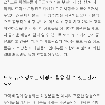
요? 모든 회원분들이 궁금해하시는 부분이라 생각합니다.
먹튀비트릭스 운영진은 다년간 토토 시장을 이끌어오면서
수없이 많은 배터분들의 배팅 방법을 지켜봐왔으며 기본적
으로 공통적인 배팅 방법에 의하여 배팅을 하고 있다는 것을
확인하였습니다. 이러한 정보들을 정리하여 회원분들이 보
다 즐거운 배팅에 참여 할 수 있도록 토토 뉴스 게시판에 공
유드리고 있습니다. 먹튀비트릭스가 전하는 토토 뉴스 정보
들은 고액 당첨 배터분들의 인터뷰를 포함하여 전략에 의한
역배 배팅방법 등이 포함되어 있습니다.
토토 뉴스 정보는 어떻게 활용 할 수 있는건가
요?
고액 배팅에 당첨되는 회원분들 뿐 아니라 꾸준한 당첨으로
수익을 올리시는 배터분들에게는 자신들만의 배팅 분석방