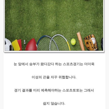
눈 앞에서 승부가 왔다갔다 하는 스포츠경기는 더더욱
이성의 끈을 자꾸 위협합니다.
경기 결과를 미리 예측해야하는 스포츠토토는 그래서
쉽지 않습니다.