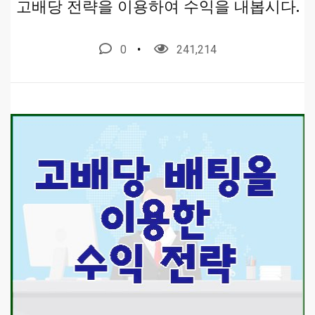
고배당 전략을 이용하여 수익을 내봅시다.
0
241,214