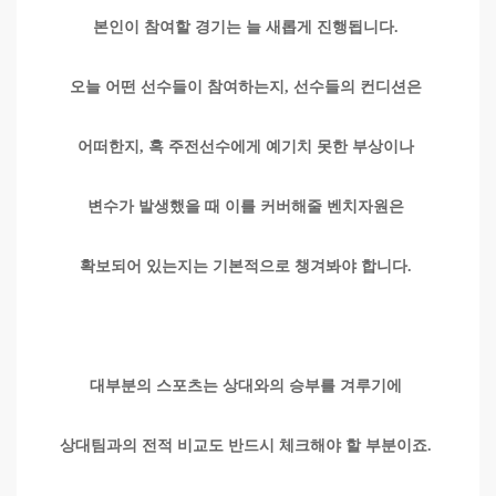
본인이 참여할 경기는 늘 새롭게 진행됩니다.
오늘 어떤 선수들이 참여하는지, 선수들의 컨디션은
어떠한지, 혹 주전선수에게 예기치 못한 부상이나
변수가 발생했을 때 이를 커버해줄 벤치자원은
확보되어 있는지는 기본적으로 챙겨봐야 합니다.
대부분의 스포츠는 상대와의 승부를 겨루기에
상대팀과의 전적 비교도 반드시 체크해야 할 부분이죠.