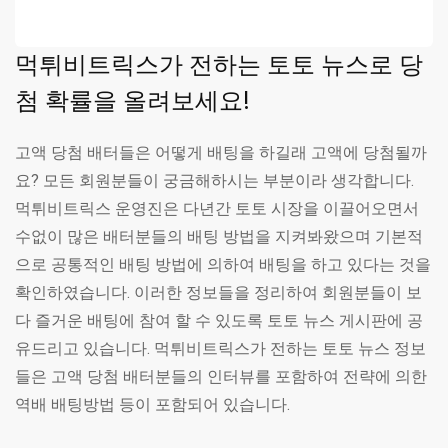
먹튀비트릭스가 전하는 토토 뉴스로 당
첨 확률을 올려보세요!
고액 당첨 배터들은 어떻게 배팅을 하길래 고액에 당첨될까
요? 모든 회원분들이 궁금해하시는 부분이라 생각합니다.
먹튀비트릭스 운영진은 다년간 토토 시장을 이끌어오면서
수없이 많은 배터분들의 배팅 방법을 지켜봐왔으며 기본적
으로 공통적인 배팅 방법에 의하여 배팅을 하고 있다는 것을
확인하였습니다. 이러한 정보들을 정리하여 회원분들이 보
다 즐거운 배팅에 참여 할 수 있도록 토토 뉴스 게시판에 공
유드리고 있습니다. 먹튀비트릭스가 전하는 토토 뉴스 정보
들은 고액 당첨 배터분들의 인터뷰를 포함하여 전략에 의한
역배 배팅방법 등이 포함되어 있습니다.