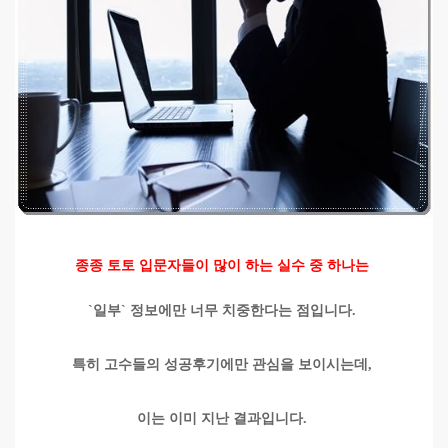
종종 토토 입문자들이 많이 하는 실수 중 하나는
`일부` 정보에만 너무 치중한다는 점입니다.
특히 고수들의 성공후기에만 관심을 보이시는데,
이는 이미 지난 결과입니다.