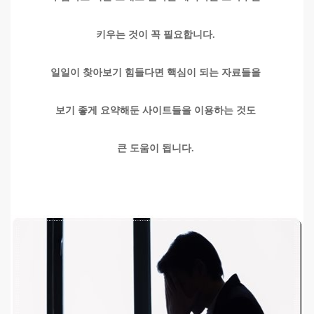
키우는 것이 꼭 필요합니다.
일일이 찾아보기 힘들다면 핵심이 되는 자료들을
보기 좋게 요약해둔 사이트들을 이용하는 것도
큰 도움이 됩니다.