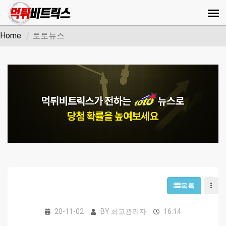
Home
토토뉴스
목록
20-11-02
BY
최고관리자
16:14