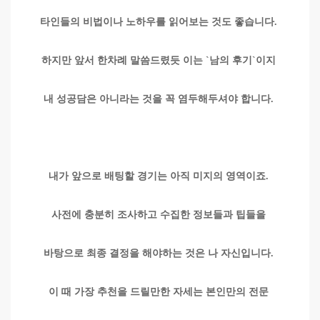
타인들의 비법이나 노하우를 읽어보는 것도 좋습니다.
하지만 앞서 한차례 말씀드렸듯 이는 `남의 후기`이지
내 성공담은 아니라는 것을 꼭 염두해두셔야 합니다.
내가 앞으로 배팅할 경기는 아직 미지의 영역이죠.
사전에 충분히 조사하고 수집한 정보들과 팁들을
바탕으로 최종 결정을 해야하는 것은 나 자신입니다.
이 때 가장 추천을 드릴만한 자세는 본인만의 전문