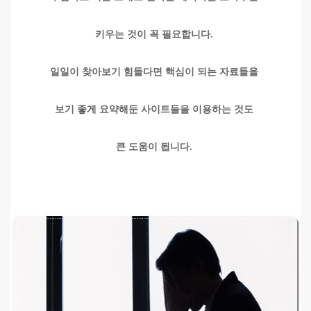
키우는 것이 꼭 필요합니다.
일일이 찾아보기 힘들다면 핵심이 되는 자료들을
보기 좋게 요약해둔 사이트들을 이용하는 것도
큰 도움이 됩니다.