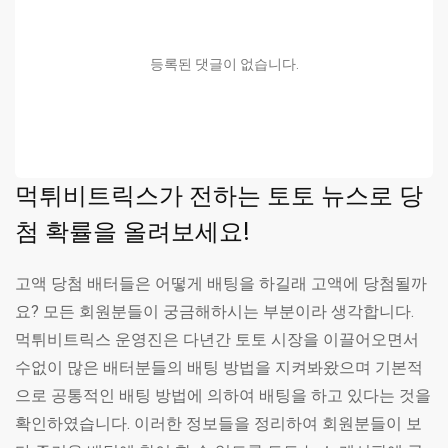
등록된 댓글이 없습니다.
먹튀비트릭스가 전하는 토토 뉴스로 당
첨 확률을 올려보세요!
고액 당첨 배터들은 어떻게 배팅을 하길래 고액에 당첨될까
요? 모든 회원분들이 궁금해하시는 부분이라 생각합니다.
먹튀비트릭스 운영진은 다년간 토토 시장을 이끌어오면서
수없이 많은 배터분들의 배팅 방법을 지켜봐왔으며 기본적
으로 공통적인 배팅 방법에 의하여 배팅을 하고 있다는 것을
확인하였습니다. 이러한 정보들을 정리하여 회원분들이 보