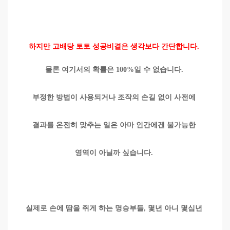
하지만 고배당 토토 성공비결은 생각보다 간단합니다.
물론 여기서의 확률은 100%일 수 없습니다.
부정한 방법이 사용되거나 조작의 손길 없이 사전에
결과를 온전히 맞추는 일은 아마 인간에겐 불가능한
영역이 아닐까 싶습니다.
실제로 손에 땀을 쥐게 하는 명승부들, 몇년 아니 몇십년