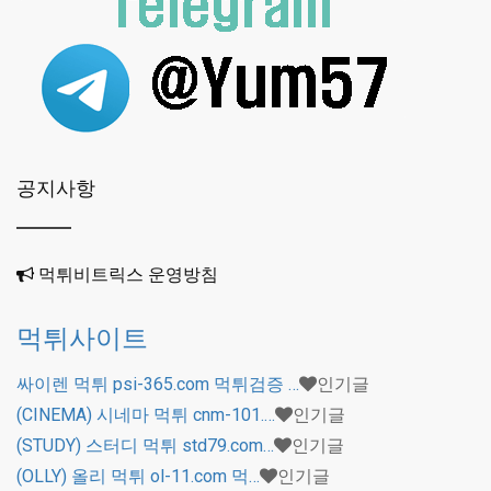
공지사항
먹튀비트릭스 운영방침
먹튀사이트
싸이렌 먹튀 psi-365.com 먹튀검증 …
인기글
(CINEMA) 시네마 먹튀 cnm-101.…
인기글
(STUDY) 스터디 먹튀 std79.com…
인기글
(OLLY) 올리 먹튀 ol-11.com 먹…
인기글