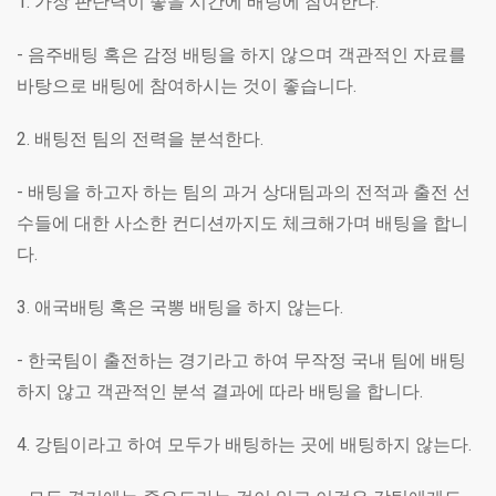
1. 가장 판단력이 좋을 시간에 배팅에 참여한다.
- 음주배팅 혹은 감정 배팅을 하지 않으며 객관적인 자료를
바탕으로 배팅에 참여하시는 것이 좋습니다.
2. 배팅전 팀의 전력을 분석한다.
- 배팅을 하고자 하는 팀의 과거 상대팀과의 전적과 출전 선
수들에 대한 사소한 컨디션까지도 체크해가며 배팅을 합니
다.
3. 애국배팅 혹은 국뽕 배팅을 하지 않는다.
- 한국팀이 출전하는 경기라고 하여 무작정 국내 팀에 배팅
하지 않고 객관적인 분석 결과에 따라 배팅을 합니다.
4. 강팀이라고 하여 모두가 배팅하는 곳에 배팅하지 않는다.