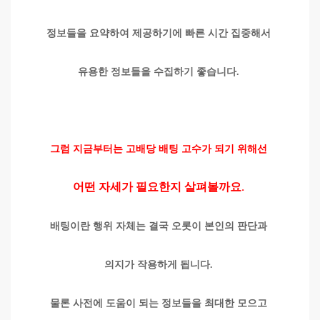
정보들을 요약하여 제공하기에 빠른 시간 집중해서
유용한 정보들을 수집하기 좋습니다.
그럼 지금부터는 고배당 배팅 고수가 되기 위해선
어떤 자세가 필요한지 살펴볼까요.
배팅이란 행위 자체는 결국 오롯이 본인의 판단과
의지가 작용하게 됩니다.
물론 사전에 도움이 되는 정보들을 최대한 모으고