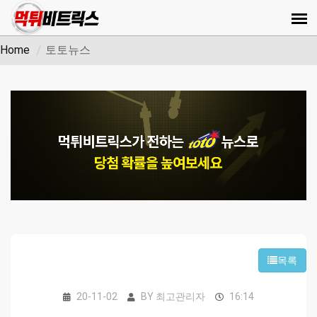
Home
토토뉴스
목록
20-11-02
BY
최고관리자
16:14