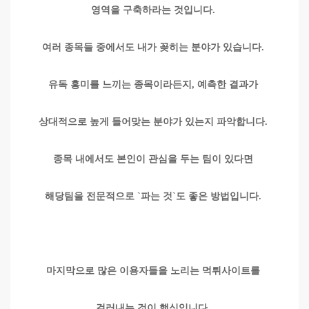
영역을 구축하라는 것입니다.
여러 종목들 중에서도 내가 꽂히는 분야가 있습니다.
유독 흥미를 느끼는 종목이라든지, 예측한 결과가
상대적으로 높게 들어맞는 분야가 있는지 파악합니다.
종목 내에서도 본인이 관심을 두는 팀이 있다면
해당팀을 전문적으로 `파는 것`도 좋은 방법입니다.
마지막으로 많은 이용자들을 노리는 먹튀사이트를
걸러내는 것이 핵심입니다.