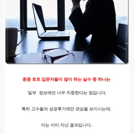
종종 토토 입문자들이 많이 하는 실수 중 하나는
`일부` 정보에만 너무 치중한다는 점입니다.
특히 고수들의 성공후기에만 관심을 보이시는데,
이는 이미 지난 결과입니다.