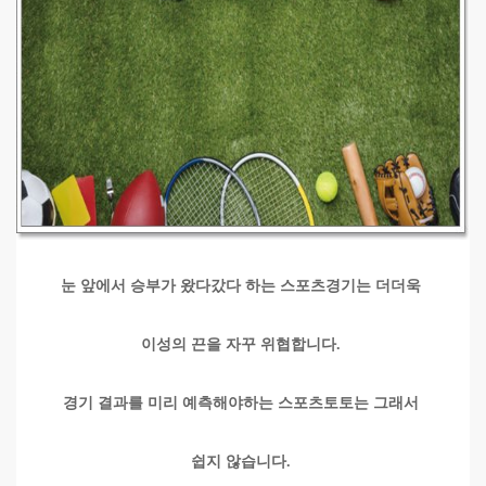
눈 앞에서 승부가 왔다갔다 하는 스포츠경기는 더더욱
이성의 끈을 자꾸 위협합니다.
경기 결과를 미리 예측해야하는 스포츠토토는 그래서
쉽지 않습니다.