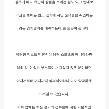
경우에 따라 유난히 강점을 보이는 팀도 있고 반대로
약점을 보이는 팀도 있기에 지난 전적들을 확인하는
것은 경기결과를 예측하는데 큰 도움이 됩니다.
이러한 정보들은 본인이 해당 스포츠의 매니아라면
익히 알 수 있는 부분들이나 그렇지 않은 분이라면
어디서부터 어디까지 살펴봐야하나 다소 막막하게
느껴질 수 있습니다.
저희 업체는 핵심 경기와 선수들에 대한 기본적인