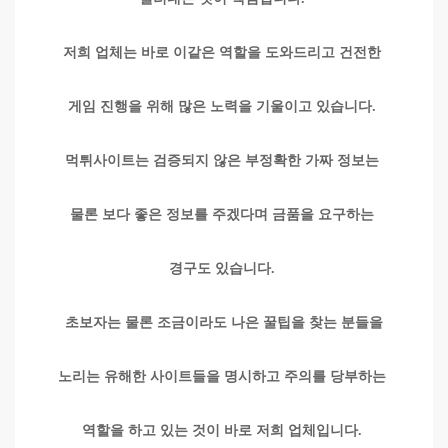
저희 업체는 바로 이같은 역할을 도와드리고 건전한
게임 진행을 위해 많은 노력을 기울이고 있습니다.
먹튀사이트는 검증되지 않은 부정확한 가짜 정보는
물론 보다 좋은 정보를 주겠다며 금품을 요구하는
경구도 있습니다.
초보자는 물론 조금이라도 나은 꿀팁을 찾는 분들을
노리는 유해한 사이트들을 명시하고 주의를 당부하는
역할을 하고 있는 것이 바로 저희 업체입니다.