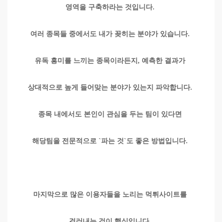
영역을 구축하라는 것입니다.
여러 종목들 중에서도 내가 꽂히는 분야가 있습니다.
유독 흥미를 느끼는 종목이라든지, 예측한 결과가
상대적으로 높게 들어맞는 분야가 있는지 파악합니다.
종목 내에서도 본인이 관심을 두는 팀이 있다면
해당팀을 전문적으로 `파는 것`도 좋은 방법입니다.
마지막으로 많은 이용자들을 노리는 먹튀사이트를
걸러내는 것이 핵심입니다.