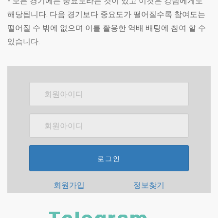
- 모든 경기에는 중요도라는 것이 있고 이것은 강팀에게도
해당됩니다. 다음 경기보다 중요도가 떨어질수록 참여도는
떨어질 수 밖에 없으며 이를 활용한 역배 배팅에 참여 할 수
있습니다.
로그인
회원가입
정보찾기