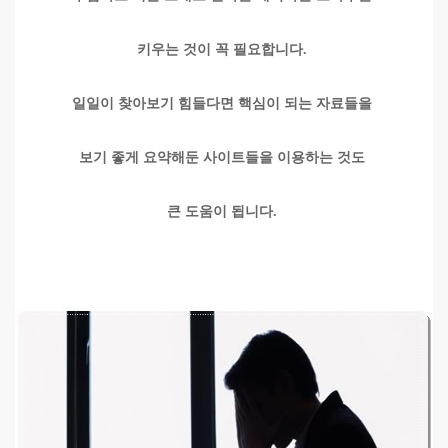
키우는 것이 꼭 필요합니다.
일일이 찾아보기 힘들다면 핵심이 되는 자료들을
보기 좋게 요약해둔 사이트들을 이용하는 것도
큰 도움이 됩니다.