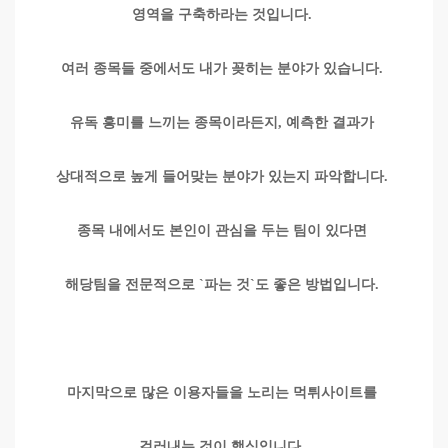
영역을 구축하라는 것입니다.
여러 종목들 중에서도 내가 꽂히는 분야가 있습니다.
유독 흥미를 느끼는 종목이라든지, 예측한 결과가
상대적으로 높게 들어맞는 분야가 있는지 파악합니다.
종목 내에서도 본인이 관심을 두는 팀이 있다면
해당팀을 전문적으로 `파는 것`도 좋은 방법입니다.
마지막으로 많은 이용자들을 노리는 먹튀사이트를
걸러내는 것이 핵심입니다.