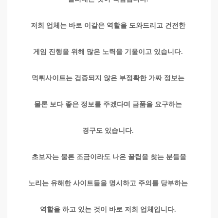
저희 업체는 바로 이같은 역할을 도와드리고 건전한
게임 진행을 위해 많은 노력을 기울이고 있습니다.
먹튀사이트는 검증되지 않은 부정확한 가짜 정보는
물론 보다 좋은 정보를 주겠다며 금품을 요구하는
경구도 있습니다.
초보자는 물론 조금이라도 나은 꿀팁을 찾는 분들을
노리는 유해한 사이트들을 명시하고 주의를 당부하는
역할을 하고 있는 것이 바로 저희 업체입니다.