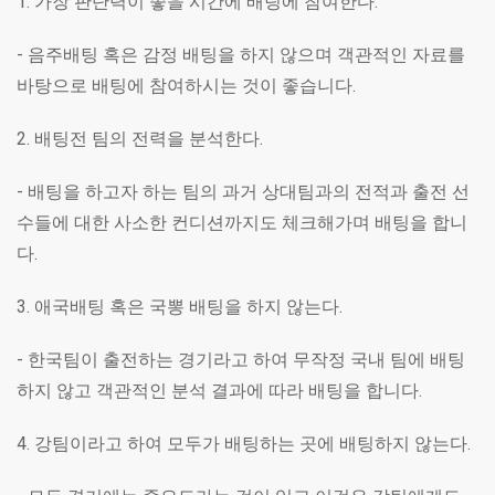
1. 가장 판단력이 좋을 시간에 배팅에 참여한다.
- 음주배팅 혹은 감정 배팅을 하지 않으며 객관적인 자료를
바탕으로 배팅에 참여하시는 것이 좋습니다.
2. 배팅전 팀의 전력을 분석한다.
- 배팅을 하고자 하는 팀의 과거 상대팀과의 전적과 출전 선
수들에 대한 사소한 컨디션까지도 체크해가며 배팅을 합니
다.
3. 애국배팅 혹은 국뽕 배팅을 하지 않는다.
- 한국팀이 출전하는 경기라고 하여 무작정 국내 팀에 배팅
하지 않고 객관적인 분석 결과에 따라 배팅을 합니다.
4. 강팀이라고 하여 모두가 배팅하는 곳에 배팅하지 않는다.