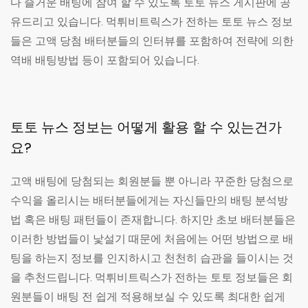
다 즐거운 배팅에 참여 할 수 있도록 토토 뉴스 게시판에 공
유드리고 있습니다. 먹튀비트릭스가 전하는 토토 뉴스 정보
들은 고액 당첨 배터분들의 인터뷰를 포함하여 전략에 의한
역배 배팅방법 등이 포함되어 있습니다.
토토 뉴스 정보는 어떻게 활용 할 수 있는건가
요?
고액 배팅에 당첨되는 회원분들 뿐 아니라 꾸준한 당첨으로
수익을 올리시는 배터분들에게는 자신들만의 배팅 분석방
법 혹은 배팅 패턴들이 존재합니다. 하지만 초보 배터분들은
이러한 방법들이 낯설기 때문에 처음에는 어떤 방법으로 배
팅을 하는지 정보를 인지하시고 천천히 습관을 들이시는 것
을 추천드립니다. 먹튀비트릭스가 전하는 토토 정보들은 회
원분들이 배팅 전 쉽게 적용해보실 수 있도록 최대한 쉽게