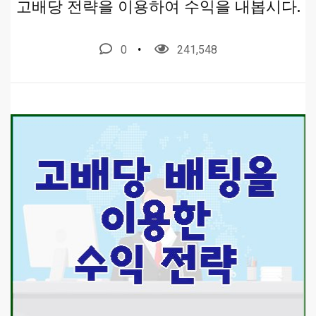
고배당 전략을 이용하여 수익을 내봅시다.
0
241,548