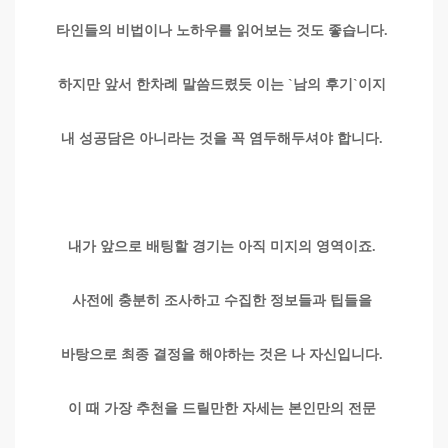
타인들의 비법이나 노하우를 읽어보는 것도 좋습니다.
하지만 앞서 한차례 말씀드렸듯 이는 `남의 후기`이지
내 성공담은 아니라는 것을 꼭 염두해두셔야 합니다.
내가 앞으로 배팅할 경기는 아직 미지의 영역이죠.
사전에 충분히 조사하고 수집한 정보들과 팁들을
바탕으로 최종 결정을 해야하는 것은 나 자신입니다.
이 때 가장 추천을 드릴만한 자세는 본인만의 전문