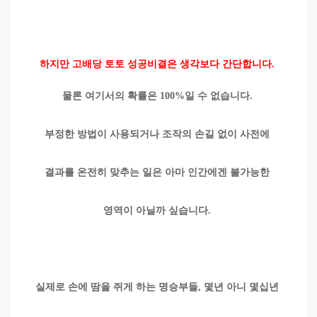
하지만 고배당 토토 성공비결은 생각보다 간단합니다.
물론 여기서의 확률은 100%일 수 없습니다.
부정한 방법이 사용되거나 조작의 손길 없이 사전에
결과를 온전히 맞추는 일은 아마 인간에겐 불가능한
영역이 아닐까 싶습니다.
실제로 손에 땀을 쥐게 하는 명승부들, 몇년 아니 몇십년