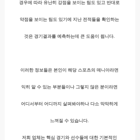
경우에 따라 유난히 강점을 보이는 팀도 있고 반대로
약점을 보이는 팀도 있기에 지난 전적들을 확인하는
것은 경기결과를 예측하는데 큰 도움이 됩니다.
이러한 정보들은 본인이 해당 스포츠의 매니아라면
익히 알 수 있는 부분들이나 그렇지 않은 분이라면
어디서부터 어디까지 살펴봐야하나 다소 막막하게
느껴질 수 있습니다.
저희 업체는 핵심 경기와 선수들에 대한 기본적인