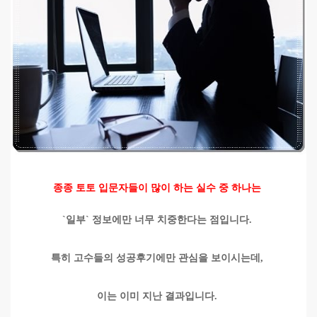
종종 토토 입문자들이 많이 하는 실수 중 하나는
`일부` 정보에만 너무 치중한다는 점입니다.
특히 고수들의 성공후기에만 관심을 보이시는데,
이는 이미 지난 결과입니다.