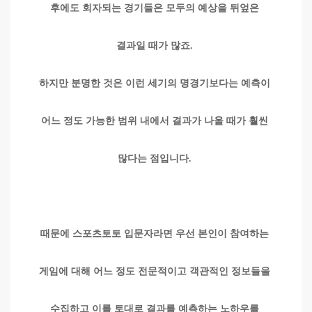
후에도 회자되는 경기들은 모두의 예상을 뒤엎은
결과일 때가 많죠.
하지만 분명한 것은 이런 세기의 명경기보다는 예측이
어느 정도 가능한 범위 내에서 결과가 나올 때가 훨씬
많다는 점입니다.
때문에 스포츠토토 입문자라면 우선 본인이 참여하는
게임에 대해 어느 정도 전문적이고 객관적인 정보들을
수집하고 이를 토대로 결과를 예측하는 노하우를