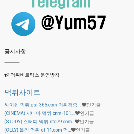
공지사항
먹튀비트릭스 운영방침
먹튀사이트
싸이렌 먹튀 psi-365.com 먹튀검증 …
인기글
(CINEMA) 시네마 먹튀 cnm-101.…
인기글
(STUDY) 스터디 먹튀 std79.com…
인기글
(OLLY) 올리 먹튀 ol-11.com 먹…
인기글