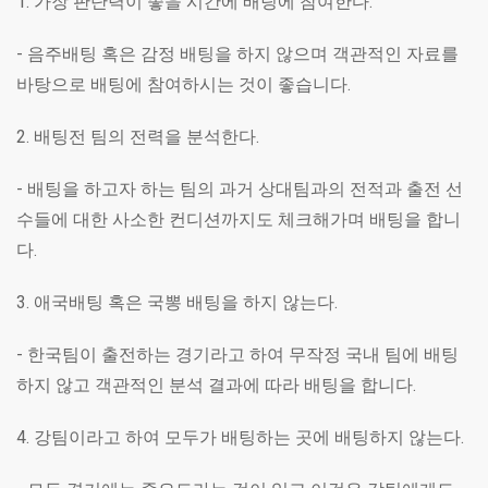
1. 가장 판단력이 좋을 시간에 배팅에 참여한다.
- 음주배팅 혹은 감정 배팅을 하지 않으며 객관적인 자료를
바탕으로 배팅에 참여하시는 것이 좋습니다.
2. 배팅전 팀의 전력을 분석한다.
- 배팅을 하고자 하는 팀의 과거 상대팀과의 전적과 출전 선
수들에 대한 사소한 컨디션까지도 체크해가며 배팅을 합니
다.
3. 애국배팅 혹은 국뽕 배팅을 하지 않는다.
- 한국팀이 출전하는 경기라고 하여 무작정 국내 팀에 배팅
하지 않고 객관적인 분석 결과에 따라 배팅을 합니다.
4. 강팀이라고 하여 모두가 배팅하는 곳에 배팅하지 않는다.