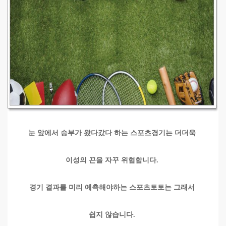
눈 앞에서 승부가 왔다갔다 하는 스포츠경기는 더더욱
이성의 끈을 자꾸 위협합니다.
경기 결과를 미리 예측해야하는 스포츠토토는 그래서
쉽지 않습니다.