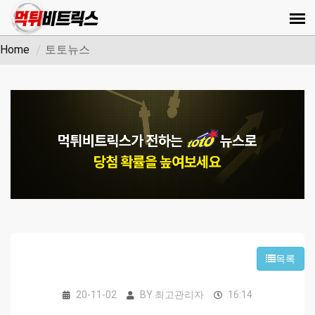
Home
토토뉴스
목록
20-11-02
BY
최고관리자
16:14