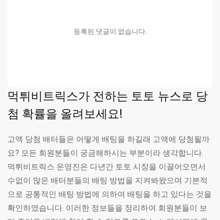
등록된 댓글이 없습니다.
먹튀비트릭스가 전하는 토토 뉴스로 당
첨 확률을 올려보세요!
고액 당첨 배터들은 어떻게 배팅을 하길래 고액에 당첨될까
요? 모든 회원분들이 궁금해하시는 부분이라 생각합니다.
먹튀비트릭스 운영진은 다년간 토토 시장을 이끌어오면서
수없이 많은 배터분들의 배팅 방법을 지켜봐왔으며 기본적
으로 공통적인 배팅 방법에 의하여 배팅을 하고 있다는 것을
확인하였습니다. 이러한 정보들을 정리하여 회원분들이 보