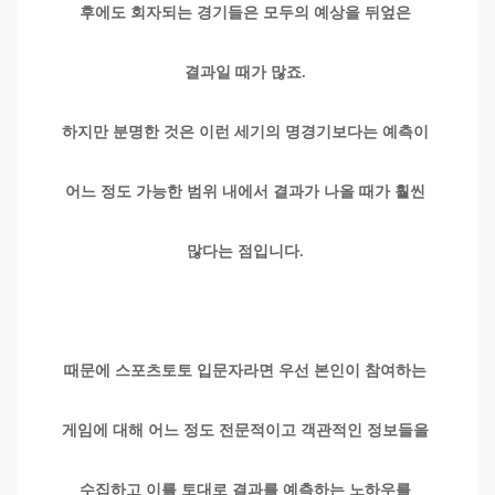
후에도 회자되는 경기들은 모두의 예상을 뒤엎은
결과일 때가 많죠.
하지만 분명한 것은 이런 세기의 명경기보다는 예측이
어느 정도 가능한 범위 내에서 결과가 나올 때가 훨씬
많다는 점입니다.
때문에 스포츠토토 입문자라면 우선 본인이 참여하는
게임에 대해 어느 정도 전문적이고 객관적인 정보들을
수집하고 이를 토대로 결과를 예측하는 노하우를