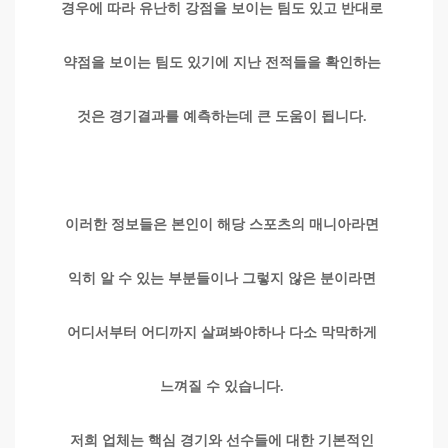
경우에 따라 유난히 강점을 보이는 팀도 있고 반대로
약점을 보이는 팀도 있기에 지난 전적들을 확인하는
것은 경기결과를 예측하는데 큰 도움이 됩니다.
이러한 정보들은 본인이 해당 스포츠의 매니아라면
익히 알 수 있는 부분들이나 그렇지 않은 분이라면
어디서부터 어디까지 살펴봐야하나 다소 막막하게
느껴질 수 있습니다.
저희 업체는 핵심 경기와 선수들에 대한 기본적인