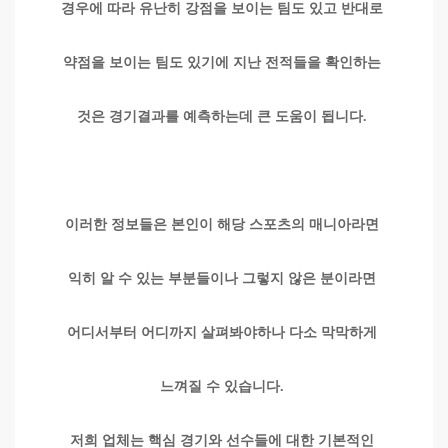
경우에 따라 유난히 강점을 보이는 팀도 있고 반대로
약점을 보이는 팀도 있기에 지난 전적들을 확인하는
것은 경기결과를 예측하는데 큰 도움이 됩니다.
이러한 정보들은 본인이 해당 스포츠의 매니아라면
익히 알 수 있는 부분들이나 그렇지 않은 분이라면
어디서부터 어디까지 살펴봐야하나 다소 막막하게
느껴질 수 있습니다.
저희 업체는 핵심 경기와 선수들에 대한 기본적인