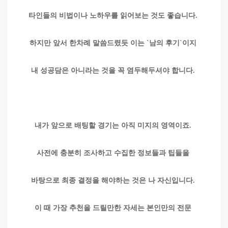
타인들의 비법이나 노하우를 읽어보는 것도 좋습니다.
하지만 앞서 한차례 말씀드렸듯 이는 `남의 후기`이지
내 성공담은 아니라는 것을 꼭 염두해두셔야 합니다.
내가 앞으로 배팅할 경기는 아직 미지의 영역이죠.
사전에 충분히 조사하고 수집한 정보들과 팁들을
바탕으로 최종 결정을 해야하는 것은 나 자신입니다.
이 때 가장 추천을 드릴만한 자세는 본인만의 전문