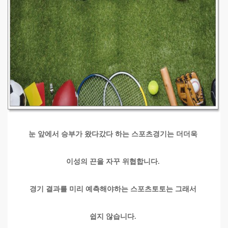
눈 앞에서 승부가 왔다갔다 하는 스포츠경기는 더더욱
이성의 끈을 자꾸 위협합니다.
경기 결과를 미리 예측해야하는 스포츠토토는 그래서
쉽지 않습니다.