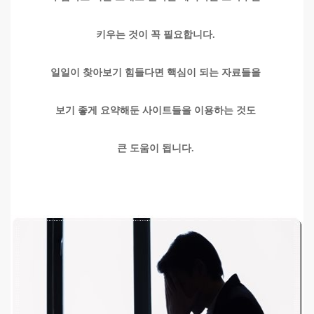
키우는 것이 꼭 필요합니다.
일일이 찾아보기 힘들다면 핵심이 되는 자료들을
보기 좋게 요약해둔 사이트들을 이용하는 것도
큰 도움이 됩니다.