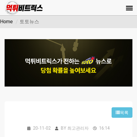
Home
토토뉴스
목록
20-11-02
BY
최고관리자
16:14