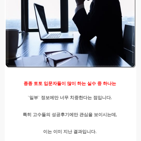
종종 토토 입문자들이 많이 하는 실수 중 하나는
`일부` 정보에만 너무 치중한다는 점입니다.
특히 고수들의 성공후기에만 관심을 보이시는데,
이는 이미 지난 결과입니다.