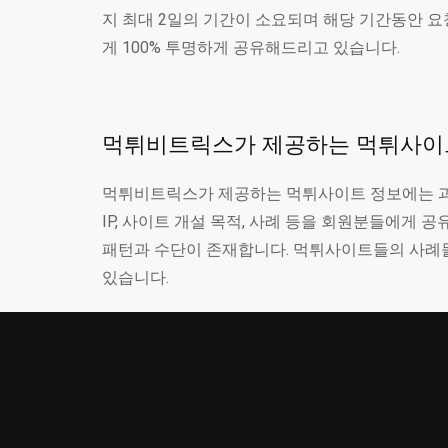
지 최대 2일의 기간이 소요되며 해당 기간동안 
게 100% 투명하게 공유해드리고 있습니다.
먹튀비트릭스가 제공하는 먹튀사이
먹튀비트릭스가 제공하는 먹튀사이트 정보에는 과거
IP, 사이트 개설 목적, 사례 등을 회원분들에게
패턴과 수단이 존재합니다. 먹튀사이트들의 사례
있습니다.