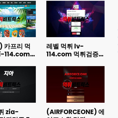
끝난 뒤 배팅
아지니 환전지연
I) 카프리 먹
레벨 먹튀 lv-
i-
1
1
4.com
1
1
4.com 먹튀검증
 872만원 환
1
90만원 가입 후 첫
주지 않고 협
이용부터 사고발생
함
 zia-
(AIRFORCEONE) 에