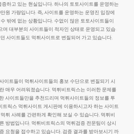
 급증하고 있는 현실입니다. 하나의 토토사이트를 운영하는
0만원 가량입니다. 즉, 사이트를 운영하는 운영진 입장에
 수 밖에 없는 상황입니다. 수없이 많은 토토사이트들이
으며 대부분의 사이트들이 적자인 상태로 운영되고 있습
었던 사이트들도 먹튀사이트로 변질되어 가고 있습니다.
증사이트들이 먹튀사이트들의 홍보 수단으로 변질되기 시
기란 매우 어려워졌습니다. 먹튀비트릭스는 이러한 문제를
전한 사이트들만을 추천드리며 먹튀사이트들의 정보를 투
비트릭스 먹튀사이트 게시판에 이용하시고자 하는 사이트
 먹튀 사례를 간편하게 확인해 보실 수 있습니다. 먹튀비
다른 방법입니다. 먹튀비트릭스의 먹튀검증 전문팀이 상시
증 요청을 접수하고 있습니다. 검증 결과를 받아보시기 까