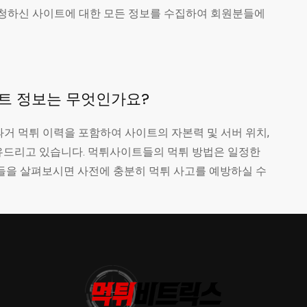
요청하신 사이트에 대한 모든 정보를 수집하여 회원분들에
트 정보는 무엇인가요?
 먹튀 이력을 포함하여 사이트의 자본력 및 서버 위치,
 공유드리고 있습니다. 먹튀사이트들의 먹튀 방법은 일정한
들을 살펴보시면 사전에 충분히 먹튀 사고를 예방하실 수