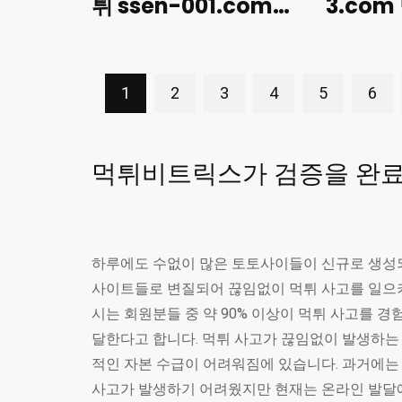
튀 ssen-00
1
.com
3.com
먹튀검증 4
1
6만원 환
만원 스
전 기다리는 중 아이
첨되니
디 탈퇴
요구
1
2
3
4
5
6
먹튀비트릭스가 검증을 완료
하루에도 수없이 많은 토토사이들이 신규로 생성되
사이트들로 변질되어 끊임없이 먹튀 사고를 일으키
시는 회원분들 중 약 90% 이상이 먹튀 사고를 경
달한다고 합니다. 먹튀 사고가 끊임없이 발생하는
적인 자본 수급이 어려워짐에 있습니다. 과거에는
사고가 발생하기 어려웠지만 현재는 온라인 발달에