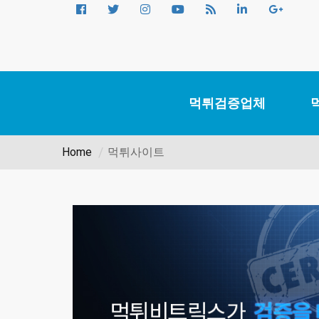
먹튀검증업체
Home
먹튀사이트