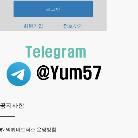
로그인
회원가입
정보찾기
공지사항
먹튀비트릭스 운영방침