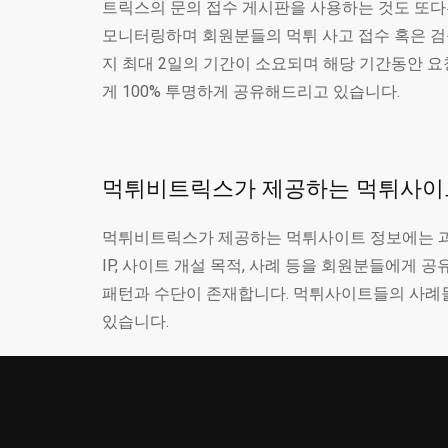
트릭스의 문의 접수 게시판을 사용하는 것도 또
모니터링하며 회원분들의 먹튀 사고 접수 혹은 검
지 최대 2일의 기간이 소요되며 해당 기간동안 
게 100% 투명하게 공유해드리고 있습니다.
먹튀비트릭스가 제공하는 먹튀사이
먹튀비트릭스가 제공하는 먹튀사이트 정보에는 과거
IP, 사이트 개설 목적, 사례 등을 회원분들에게
패턴과 수단이 존재합니다. 먹튀사이트들의 사례
있습니다.