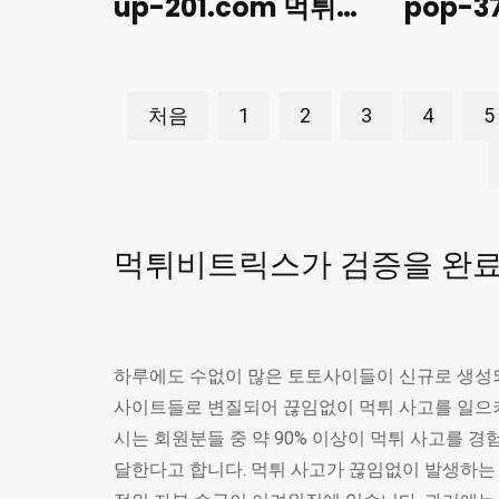
up-201.com 먹튀
pop-3
검증 600만원 회원
튀검증 
별로 차별하여 몰수
더 배팅
후 몰수
처음
1
2
3
4
5
먹튀비트릭스가 검증을 완료
하루에도 수없이 많은 토토사이들이 신규로 생성되
사이트들로 변질되어 끊임없이 먹튀 사고를 일으키
시는 회원분들 중 약 90% 이상이 먹튀 사고를 경
달한다고 합니다. 먹튀 사고가 끊임없이 발생하는