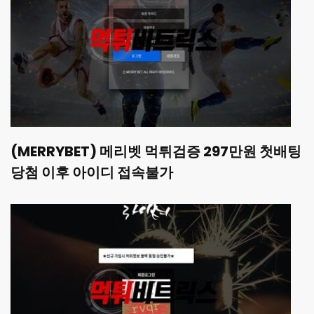
(MERRYBET) 메리벳 먹튀검증 297만원 첫배팅
당첨 이후 아이디 접속불가