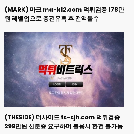
(MARK) 마크 ma-k12.com 먹튀검증 178만
원 레벨업으로 충전유혹 후 전액몰수
(THESIDE) 더사이드 ts-sjh.com 먹튀검증
299만원 신분증 요구하며 불응시 환전 불가능