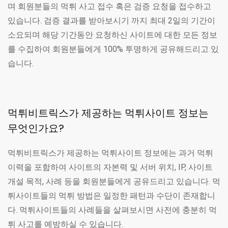
며 회원분들의 먹튀 사고 접수 혹은 검증 요청을 접수하고
있습니다. 검증 결과를 받아보시기 까지 최대 2일의 기간이
소요되며 해당 기간동안 요청하신 사이트에 대한 모든 정보
를 수집하여 회원분들에게 100% 투명하게 공유해드리고 있
습니다.
먹튀비트릭스가 제공하는 먹튀사이트 정보는
무엇인가요?
먹튀비트릭스가 제공하는 먹튀사이트 정보에는 과거 먹튀
이력을 포함하여 사이트의 자본력 및 서버 위치, IP, 사이트
개설 목적, 사례 등을 회원분들에게 공유드리고 있습니다. 먹
튀사이트들의 먹튀 방법은 일정한 패턴과 수단이 존재합니
다. 먹튀사이트들의 사례들을 살펴보시면 사전에 충분히 먹
튀 사고를 예방하실 수 있습니다.