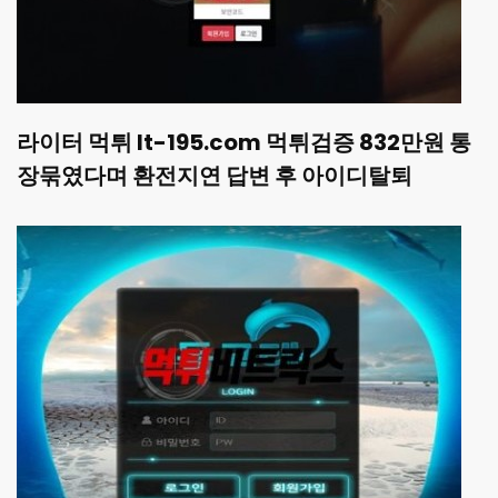
라이터 먹튀 lt-195.com 먹튀검증 832만원 통
장묶였다며 환전지연 답변 후 아이디탈퇴