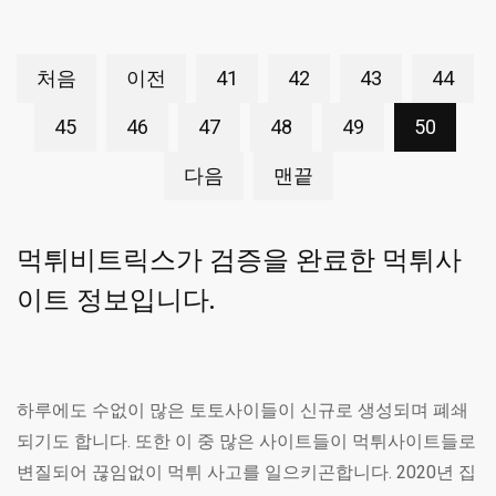
처음
이전
41
42
43
44
45
46
47
48
49
50
다음
맨끝
먹튀비트릭스가 검증을 완료한 먹튀사
이트 정보입니다.
하루에도 수없이 많은 토토사이들이 신규로 생성되며 폐쇄
되기도 합니다. 또한 이 중 많은 사이트들이 먹튀사이트들로
변질되어 끊임없이 먹튀 사고를 일으키곤합니다. 2020년 집