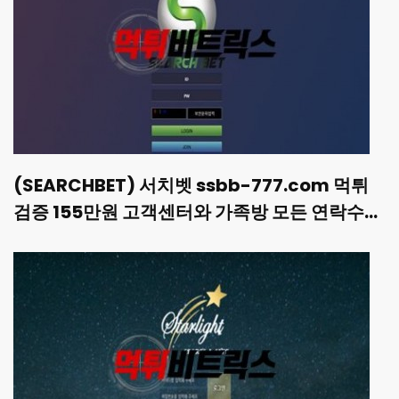
(SEARCHBET) 서치벳 ssbb-777.com 먹튀
검증 155만원 고객센터와 가족방 모든 연락수단
차단