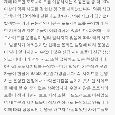
계에 따르면 토토사이트를 이용하시는 회원분들 중 약 90%
이상이 먹튀 사고를 경험한 것으로 나타났습니다. 먹튀 사고
금액만 약 20억원에 달한다고 합니다. 먹튀 사고가 끊임없이
발생하는 가장 근본적인 이유는 토토사이트를 운영하기 위
한 기초적인 자본 수급이 어려워짐에 있습니다. 과거에는 토
토사이트를 운영법이 널리 알려지지 않음에 따라 먹튀 사고
가 발생하기 어려웠지만 현재는 온라인 발달에 따라 운영법
이 널리 알려지면서 수없이 많은 신규 사이트들이 신규 생성
되고 이에 따라 먹튀 사고 또한 급증하고 있는 현실입니다.
하나의 토토사이트를 운영하는데에 필요한 기본적인 운영
자금이 한달에 약 5000만원 가량입니다. 즉, 사이트를 운영
하는 운영진 입장에서 수익분기점을 넘기지 못하면 사이트
를 폐쇄 할 수 밖에 없는 상황입니다. 수없이 많은 토토사이
트들이 생겨나면서 토토 시장 또한 레드오션으로 바뀌었으
며 대부분의 사이트들이 적자인 상태로 운영되고 있습니다.
이에 따라 정상적인 운영을 하고자 개설되었던 사이트들도