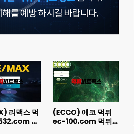
X) 리맥스 먹
(ECCO) 에코 먹튀
532.com 먹
ec-100.com 먹튀
13만원 환전
검증 122만원 입금은