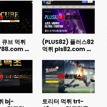
 회원 탈퇴
가능하지만 환전은
불가능
) 큐브 먹튀
(PLUS82) 플러스82
788.com 먹
먹튀 pls82.com 먹
268만원 배
튀검증 51만원 같은
이 겹친다는
날 여러 피해자 발생
양방이라 함
 bj-
토리터 먹튀 trt-