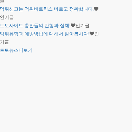
글
먹튀신고는 먹튀비트릭스 빠르고 정확합니다.
인기글
토토사이트 총판들의 만행과 실체!
인기글
먹튀유형과 예방방법에 대해서 알아봅시다!
인
기글
토토뉴스
더보기