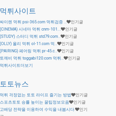
먹튀사이트
싸이렌 먹튀 psi-365.com 먹튀검증 …
인기글
(CINEMA) 시네마 먹튀 cnm-101.…
인기글
(STUDY) 스터디 먹튀 std79.com…
인기글
(OLLY) 올리 먹튀 ol-11.com 먹…
인기글
(PAIRING) 페어링 먹튀 pr-45.c…
인기글
토깨비 먹튀 toggabi120.com 먹튀…
인기글
먹튀사이트
더보기
토토뉴스
먹튀 걱정없는 토토 라이프 즐기는 방법
인기글
스포츠토토 승률 높이는 꿀팁정보모음
인기글
고배당 전략을 이용하여 수익을 내봅시다.
인기