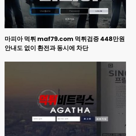
마피아 먹튀 maf79.com 먹튀검증 448만원
안내도 없이 환전과 동시에 차단