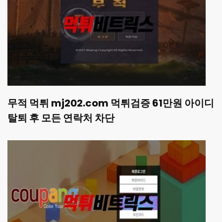
무적 먹튀 mj202.com 먹튀검증 61만원 아이디
탈퇴 후 모든 연락처 차단