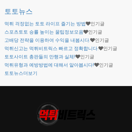
토토뉴스
먹튀 걱정없는 토토 라이프 즐기는 방법
인기글
스포츠토토 승률 높이는 꿀팁정보모음
인기글
고배당 전략을 이용하여 수익을 내봅시다.
인기글
먹튀신고는 먹튀비트릭스 빠르고 정확합니다.
인기글
토토사이트 총판들의 만행과 실체!
인기글
먹튀유형과 예방방법에 대해서 알아봅시다!
인기글
토토뉴스
더보기