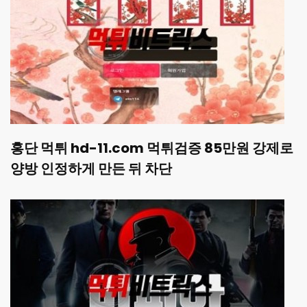
홍단 먹튀 hd-11.com 먹튀검증 85만원 강제로
양방 인정하게 만든 뒤 차단