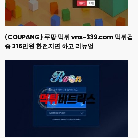
(COUPANG) 쿠팡 먹튀 vns-339.com 먹튀검
증 315만원 환전지연 하고 리뉴얼