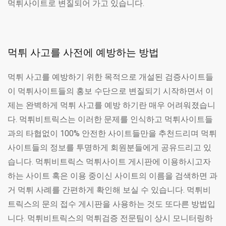
먹튀사이트로 변질되어 가고 있습니다.
먹튀 사고를 사전에 예방하는 방법
먹튀 사고를 예방하기 위한 목적으로 개설된 검증사이트들
이 먹튀사이트들의 홍보 수단으로 변질되기 시작하면서 이
제는 완벽하게 먹튀 사고를 예방 하기란 매우 어려워졌습니
다. 먹튀비트릭스는 이러한 문제를 인식하고 먹튀사이트들
과의 타협없이 100% 안전한 사이트들만을 추천드리며 먹튀
사이트들의 정보를 투명하게 회원분들에게 공유드리고 있
습니다. 먹튀비트릭스 먹튀사이트 게시판에 이용하시고자
하는 사이트 혹은 이용 중이신 사이트의 이름을 검색하면 과
거 먹튀 사례를 간편하게 확인해 보실 수 있습니다. 먹튀비
트릭스의 문의 접수 게시판을 사용하는 것도 또다른 방법입
니다. 먹튀비트릭스의 먹튀검증 전문팀이 상시 모니터링하