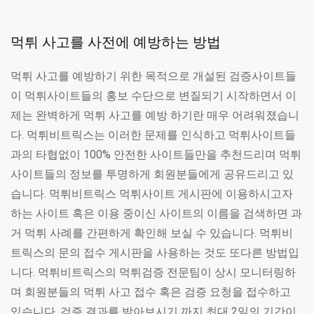
먹튀 사고를 사전에 예방하는 방법
먹튀 사고를 예방하기 위한 목적으로 개설된 검증사이트들
이 먹튀사이트들의 홍보 수단으로 변질되기 시작하면서 이
제는 완벽하게 먹튀 사고를 예방 하기란 매우 어려워졌습니
다. 먹튀비트릭스는 이러한 문제를 인식하고 먹튀사이트들
과의 타협없이 100% 안전한 사이트들만을 추천드리며 먹튀
사이트들의 정보를 투명하게 회원분들에게 공유드리고 있
습니다. 먹튀비트릭스 먹튀사이트 게시판에 이용하시고자
하는 사이트 혹은 이용 중이신 사이트의 이름을 검색하면 과
거 먹튀 사례를 간편하게 확인해 보실 수 있습니다. 먹튀비
트릭스의 문의 접수 게시판을 사용하는 것도 또다른 방법입
니다. 먹튀비트릭스의 먹튀검증 전문팀이 상시 모니터링하
며 회원분들의 먹튀 사고 접수 혹은 검증 요청을 접수하고
있습니다. 검증 결과를 받아보시기 까지 최대 2일의 기간이