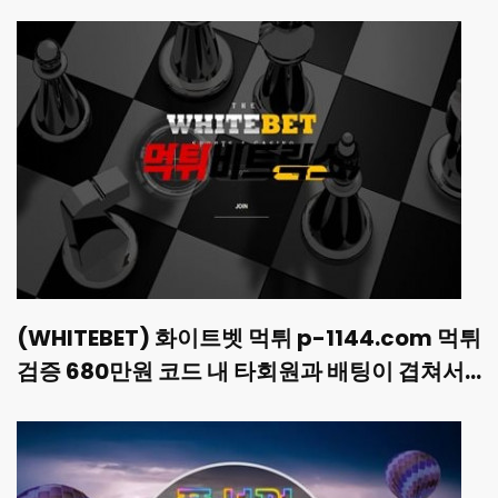
(WHITEBET) 화이트벳 먹튀 p-1144.com 먹튀
검증 680만원 코드 내 타회원과 배팅이 겹쳐서
규…