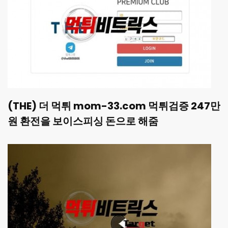
(THE) 더 먹튀 mom-33.com 먹튀검증 247만
원 환전을 보이스피싱 돈으로 해줌