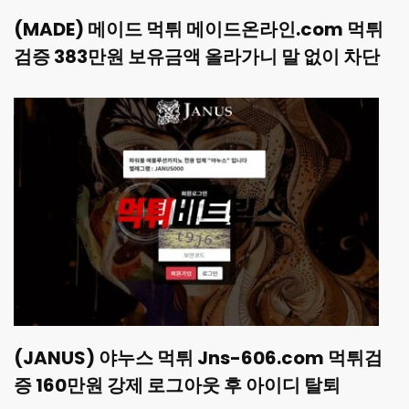
(MADE) 메이드 먹튀 메이드온라인.com 먹튀
검증 383만원 보유금액 올라가니 말 없이 차단
(JANUS) 야누스 먹튀 Jns-606.com 먹튀검
증 160만원 강제 로그아웃 후 아이디 탈퇴