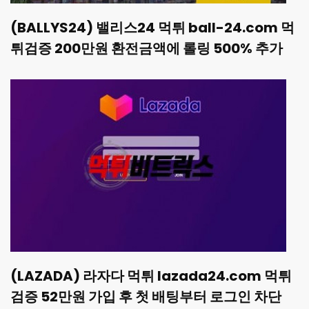
(BALLYS24) 밸리스24 먹튀 ball-24.com 먹
튀검증 200만원 환전금액에 롤링 500% 추가
(LAZADA) 라자다 먹튀 lazada24.com 먹튀
검증 52만원 가입 후 첫 배팅부터 로그인 차단