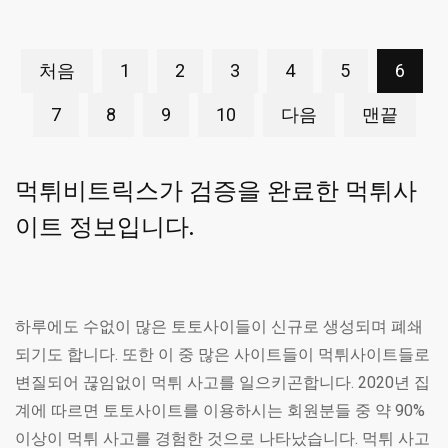
처음
1
2
3
4
5
6
7
8
9
10
다음
맨끝
먹튀비트릭스가 검증을 완료한 먹튀사
이트 정보입니다.
하루에도 수없이 많은 토토사이들이 신규로 생성되며 폐쇄
되기도 합니다. 또한 이 중 많은 사이트들이 먹튀사이트들로
변질되어 끊임없이 먹튀 사고를 일으키곤합니다. 2020년 집
계에 따르면 토토사이트를 이용하시는 회원분들 중 약 90%
이상이 먹튀 사고를 경험한 것으로 나타났습니다. 먹튀 사고