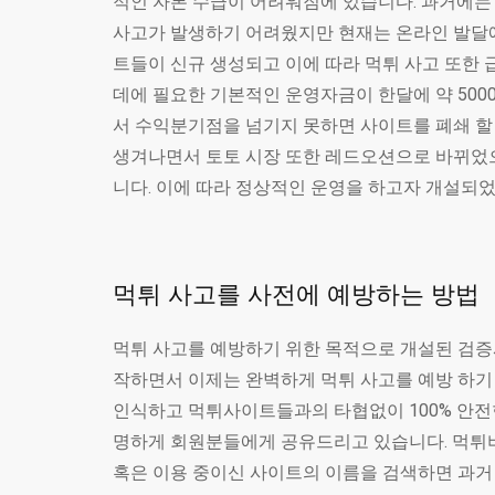
적인 자본 수급이 어려워짐에 있습니다. 과거에는
사고가 발생하기 어려웠지만 현재는 온라인 발달에
트들이 신규 생성되고 이에 따라 먹튀 사고 또한
데에 필요한 기본적인 운영자금이 한달에 약 500
서 수익분기점을 넘기지 못하면 사이트를 폐쇄 할
생겨나면서 토토 시장 또한 레드오션으로 바뀌었
니다. 이에 따라 정상적인 운영을 하고자 개설되
먹튀 사고를 사전에 예방하는 방법
먹튀 사고를 예방하기 위한 목적으로 개설된 검
작하면서 이제는 완벽하게 먹튀 사고를 예방 하
인식하고 먹튀사이트들과의 타협없이 100% 안
명하게 회원분들에게 공유드리고 있습니다. 먹튀
혹은 이용 중이신 사이트의 이름을 검색하면 과거