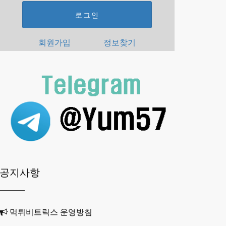
로그인
회원가입
정보찾기
공지사항
먹튀비트릭스 운영방침