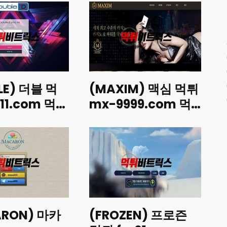
보유머니 사
첨되자 로그인 불가
LE) 더블 먹
(MAXIM) 맥심 먹튀
111.com 먹튀
mx-9999.com 먹
50만원 적특처
튀검증 412만원 총판
퇴까지 당함
정산금 출금 시 롤링
300% 요구
ARON) 마카
(FROZEN) 프로즌