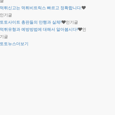
글
먹튀신고는 먹튀비트릭스 빠르고 정확합니다.
인기글
토토사이트 총판들의 만행과 실체!
인기글
먹튀유형과 예방방법에 대해서 알아봅시다!
인
기글
토토뉴스
더보기