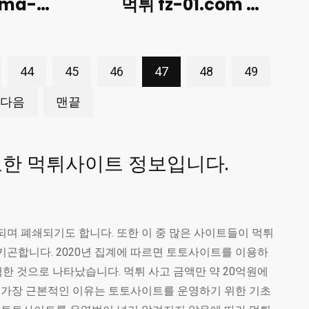
 ma-
먹튀 fz-01.com 먹
om 먹튀검증
튀검증 82만원 타사
원 당첨되는 순
이트 아이디 및 비밀
 후 원금입금
번호 요구
44
45
46
47
48
49
다음
맨끝
한 먹튀사이트 정보입니다.
며 폐쇄되기도 합니다. 또한 이 중 많은 사이트들이 먹튀
곤합니다. 2020년 집계에 따르면 토토사이트를 이용하
험한 것으로 나타났습니다. 먹튀 사고 금액만 약 20억원에
 가장 근본적인 이유는 토토사이트를 운영하기 위한 기초