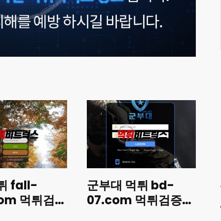
 fall-
군부대 먹튀 bd-
com 먹튀검증
07.com 먹튀검증
원 거짓배팅내
70만원 리뉴얼 후 당