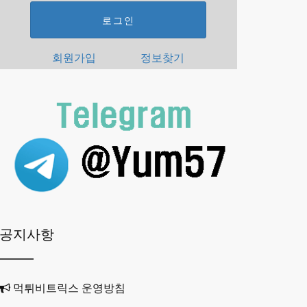
로그인
회원가입
정보찾기
공지사항
먹튀비트릭스 운영방침