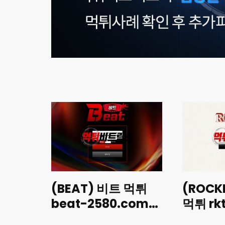
(BEAT) 비트 먹튀
(ROCK
beat-2580.com
먹튀 rk
먹튀검증 246만원
ace36