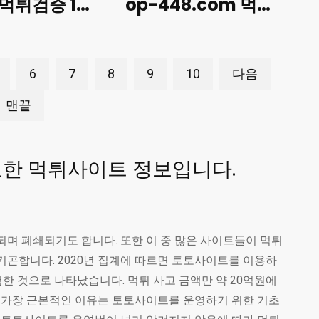
 먹튀검증 181
op-448.com 먹튀
계좌점검으로
검증 300만원 당첨
루더니 아이
이 확정 되자 바로 누
름
6
7
8
9
10
다음
맨끝
한 먹튀사이트 정보입니다.
며 폐쇄되기도 합니다. 또한 이 중 많은 사이트들이 먹튀
곤합니다. 2020년 집계에 따르면 토토사이트를 이용하
험한 것으로 나타났습니다. 먹튀 사고 금액만 약 20억원에
 가장 근본적인 이유는 토토사이트를 운영하기 위한 기초