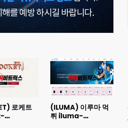
ET) 로케트
(ILUMA) 이루마 먹
t-
튀 iluma-
9.com 먹튀
1001.com 먹튀검증