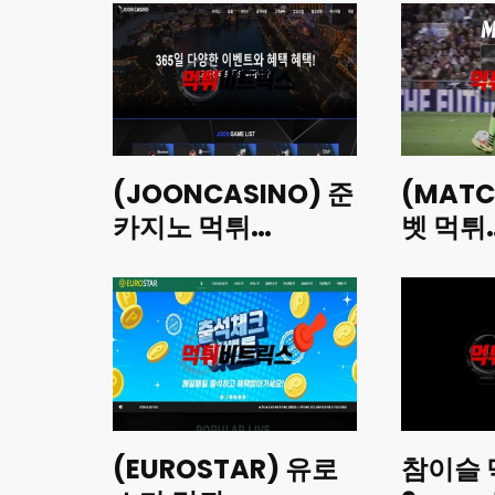
추천코드로 들어갔는
검증 2
데 추천인이 없다며
경기 직
정…
(JOONCASINO) 준
(MATC
카지노 먹튀
벳 먹튀
sa3156.com 먹튀
mcb90
검증 141만원 양방이
검증 2
라는 말한마디 남기
롤링 요
고 몰수
음
(EUROSTAR) 유로
참이슬 