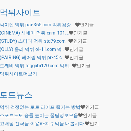
먹튀사이트
싸이렌 먹튀 psi-365.com 먹튀검증 …
인기글
(CINEMA) 시네마 먹튀 cnm-101.…
인기글
(STUDY) 스터디 먹튀 std79.com…
인기글
(OLLY) 올리 먹튀 ol-11.com 먹…
인기글
(PAIRING) 페어링 먹튀 pr-45.c…
인기글
토깨비 먹튀 toggabi120.com 먹튀…
인기글
먹튀사이트
더보기
토토뉴스
먹튀 걱정없는 토토 라이프 즐기는 방법
인기글
스포츠토토 승률 높이는 꿀팁정보모음
인기글
고배당 전략을 이용하여 수익을 내봅시다.
인기