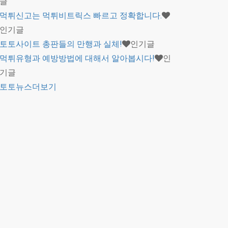
글
먹튀신고는 먹튀비트릭스 빠르고 정확합니다.
인기글
토토사이트 총판들의 만행과 실체!
인기글
먹튀유형과 예방방법에 대해서 알아봅시다!
인
기글
토토뉴스
더보기