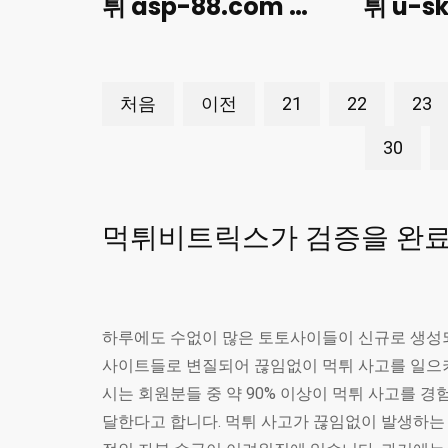
튀 asp-88.com 먹
튀 u-s
튀검증 51만원 환전
튀검증 
해주지 않고 리뉴얼
추천인
이용정
처음
이전
21
22
23
30
먹튀비트릭스가 검증을 완료
하루에도 수없이 많은 토토사이들이 신규로 생성되
사이트들로 변질되어 끊임없이 먹튀 사고를 일으키
시는 회원분들 중 약 90% 이상이 먹튀 사고를 경
달한다고 합니다. 먹튀 사고가 끊임없이 발생하는