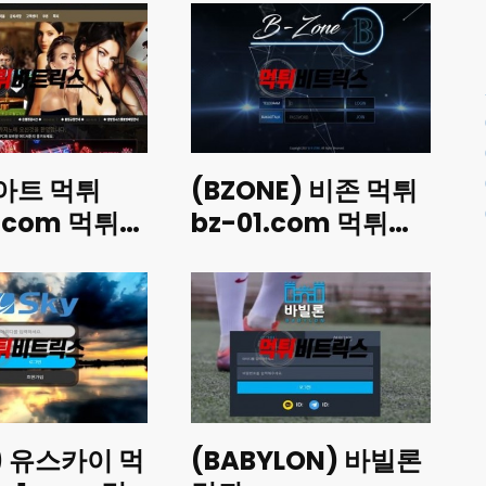
서 계속 환
후 레벨 하락 및 당첨
금 차감
 아트 먹튀
(BZONE) 비존 먹튀
7.com 먹튀검
bz-01.com 먹튀검
0만원 여러 핑
증 130만원 양방으로
환전지연하다
인정하도록 협박
지
) 유스카이 먹
(BABYLON) 바빌론