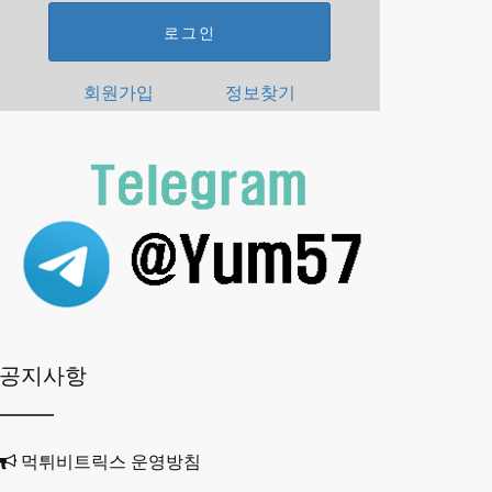
로그인
회원가입
정보찾기
공지사항
먹튀비트릭스 운영방침