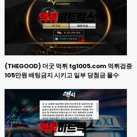
(THEGOOD) 더굿 먹튀 tg1005.com 먹튀검증
105만원 배팅금지 시키고 일부 당첨금 몰수