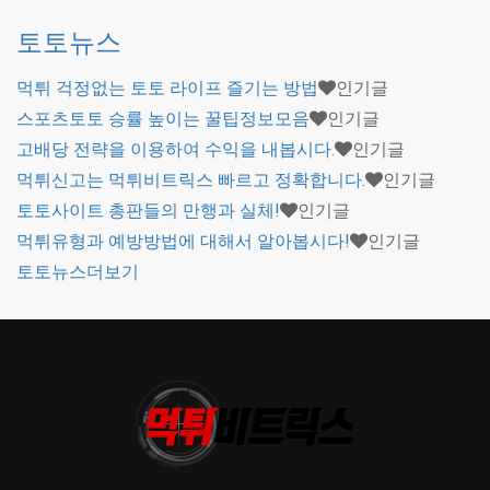
토토뉴스
먹튀 걱정없는 토토 라이프 즐기는 방법
인기글
스포츠토토 승률 높이는 꿀팁정보모음
인기글
고배당 전략을 이용하여 수익을 내봅시다.
인기글
먹튀신고는 먹튀비트릭스 빠르고 정확합니다.
인기글
토토사이트 총판들의 만행과 실체!
인기글
먹튀유형과 예방방법에 대해서 알아봅시다!
인기글
토토뉴스
더보기