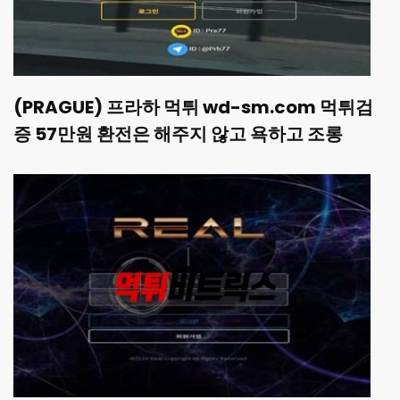
(PRAGUE) 프라하 먹튀 wd-sm.com 먹튀검
증 57만원 환전은 해주지 않고 욕하고 조롱