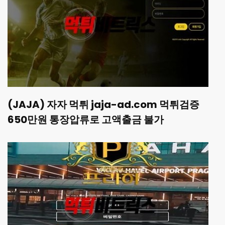
(JAJA) 자자 먹튀 jaja-ad.com 먹튀검증
650만원 통장압류로 고액출금 불가