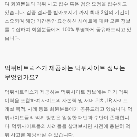
며 회원분들의 먹튀 사고 접수 혹은 검증 요청을 접수하고
있습니다. 검증 결과를 받아보시기 까지 최대 2일의 기간이
소요되며 해당 기간동안 요청하신 사이트에 대한 모든 정보
를 수집하여 회원분들에게 100% 투명하게 공유해드리고 있
습니다.
먹튀비트릭스가 제공하는 먹튀사이트 정보는
무엇인가요?
먹튀비트릭스가 제공하는 먹튀사이트 정보에는 과거 먹튀
이력을 포함하여 사이트의 자본력 및 서버 위치, IP, 사이트
개설 목적, 사례 등을 회원분들에게 공유드리고 있습니다. 먹
튀사이트들의 먹튀 방법은 일정한 패턴과 수단이 존재합니
다. 먹튀사이트들의 사례들을 살펴보시면 사전에 충분히 먹
튀 사고를 예방하실 수 있습니다.