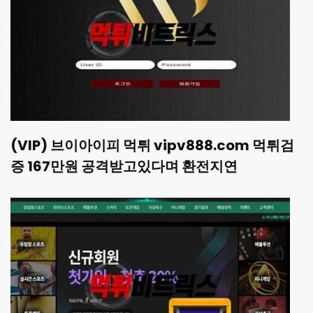
(VIP) 브이아이피 먹튀 vipv888.com 먹튀검
증 167만원 공격받고있다며 환전지연