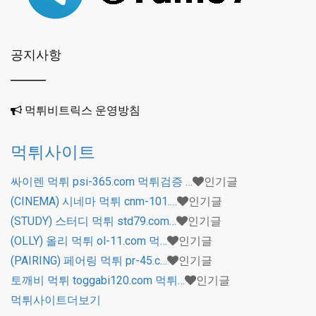
공지사항
먹튀비트릭스 운영방침
먹튀사이트
싸이렌 먹튀 psi-365.com 먹튀검증 …
인기글
(CINEMA) 시네마 먹튀 cnm-101.…
인기글
(STUDY) 스터디 먹튀 std79.com…
인기글
(OLLY) 올리 먹튀 ol-11.com 먹…
인기글
(PAIRING) 페어링 먹튀 pr-45.c…
인기글
토깨비 먹튀 toggabi120.com 먹튀…
인기글
먹튀사이트
더보기