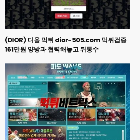
(DIOR) 디올 먹튀 dior-505.com 먹튀검증
161만원 양방과 협력해놓고 뒤통수