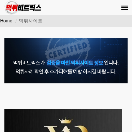
Home
먹튀사이트