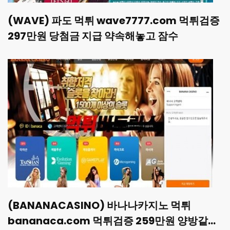
(WAVE) 파도 먹튀 wave7777.com 먹튀검증
297만원 당첨금 지급 약속해놓고 잠수
(BANANACASINO) 바나나카지노 먹튀
bananaca.com 먹튀검증 259만원 양방같다