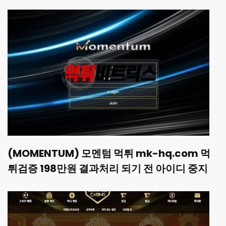
단
(MOMENTUM) 모멘텀 먹튀 mk-hq.com 먹
튀검증 198만원 결과처리 되기 전 아이디 중지