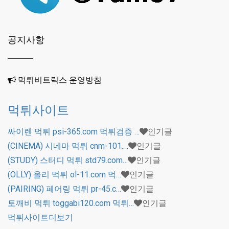
공지사항
먹튀비트릭스 운영방침
먹튀사이트
싸이렌 먹튀 psi-365.com 먹튀검증 …
인기글
(CINEMA) 시네마 먹튀 cnm-101.…
인기글
(STUDY) 스터디 먹튀 std79.com…
인기글
(OLLY) 올리 먹튀 ol-11.com 먹…
인기글
(PAIRING) 페어링 먹튀 pr-45.c…
인기글
토깨비 먹튀 toggabi120.com 먹튀…
인기글
먹튀사이트
더보기