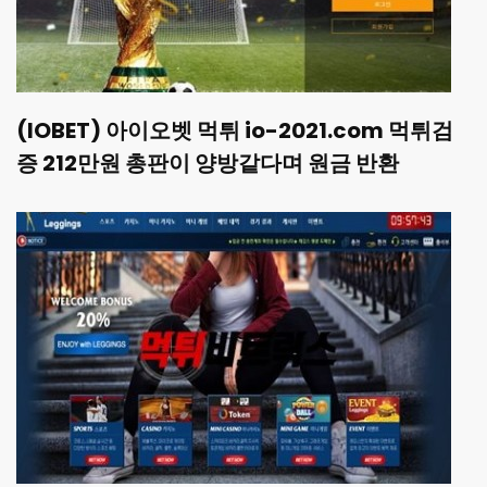
(IOBET) 아이오벳 먹튀 io-2021.com 먹튀검
증 212만원 총판이 양방같다며 원금 반환