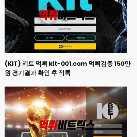
(KIT) 키트 먹튀 kit-001.com 먹튀검증 150만
원 경기결과 확인 후 적특