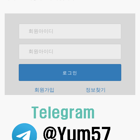
로그인
회원가입
정보찾기