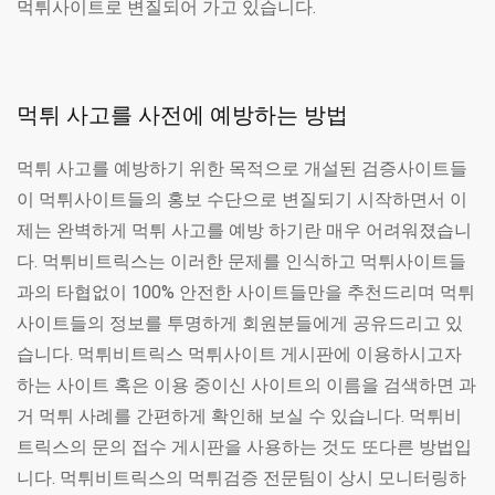
먹튀사이트로 변질되어 가고 있습니다.
먹튀 사고를 사전에 예방하는 방법
먹튀 사고를 예방하기 위한 목적으로 개설된 검증사이트들
이 먹튀사이트들의 홍보 수단으로 변질되기 시작하면서 이
제는 완벽하게 먹튀 사고를 예방 하기란 매우 어려워졌습니
다. 먹튀비트릭스는 이러한 문제를 인식하고 먹튀사이트들
과의 타협없이 100% 안전한 사이트들만을 추천드리며 먹튀
사이트들의 정보를 투명하게 회원분들에게 공유드리고 있
습니다. 먹튀비트릭스 먹튀사이트 게시판에 이용하시고자
하는 사이트 혹은 이용 중이신 사이트의 이름을 검색하면 과
거 먹튀 사례를 간편하게 확인해 보실 수 있습니다. 먹튀비
트릭스의 문의 접수 게시판을 사용하는 것도 또다른 방법입
니다. 먹튀비트릭스의 먹튀검증 전문팀이 상시 모니터링하