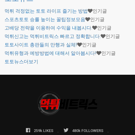
먹튀 걱정없는 토토 라이프 즐기는 방법
인기글
스포츠토토 승률 높이는 꿀팁정보모음
인기글
고배당 전략을 이용하여 수익을 내봅시다.
인기글
먹튀신고는 먹튀비트릭스 빠르고 정확합니다.
인기글
토토사이트 총판들의 만행과 실체!
인기글
먹튀유형과 예방방법에 대해서 알아봅시다!
인기글
토토뉴스
더보기
259k LIKES
480k FOLLOWERS