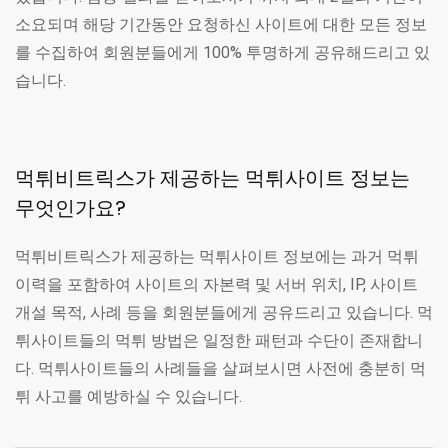
소요되며 해당 기간동안 요청하신 사이트에 대한 모든 정보
를 수집하여 회원분들에게 100% 투명하게 공유해드리고 있
습니다.
먹튀비트릭스가 제공하는 먹튀사이트 정보는
무엇인가요?
먹튀비트릭스가 제공하는 먹튀사이트 정보에는 과거 먹튀
이력을 포함하여 사이트의 자본력 및 서버 위치, IP, 사이트
개설 목적, 사례 등을 회원분들에게 공유드리고 있습니다. 먹
튀사이트들의 먹튀 방법은 일정한 패턴과 수단이 존재합니
다. 먹튀사이트들의 사례들을 살펴보시면 사전에 충분히 먹
튀 사고를 예방하실 수 있습니다.