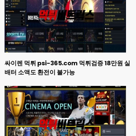
싸이렌 먹튀 psi-365.com 먹튀검증 18만원 실
배터 소액도 환전이 불가능