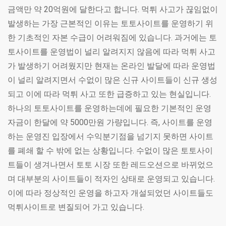
금액만 약 20억원에 달한다고 합니다. 먹튀 사고가 끊임없이
발생하는 가장 근본적인 이유는 토토사이트를 운영하기 위
한 기초적인 자본 수급이 어려워짐에 있습니다. 과거에는 토
토사이트를 운영법이 널리 알려지지 않음에 따라 먹튀 사고
가 발생하기 어려웠지만 현재는 온라인 발달에 따라 운영법
이 널리 알려지면서 수없이 많은 신규 사이트들이 신규 생성
되고 이에 따라 먹튀 사고 또한 급증하고 있는 현실입니다.
하나의 토토사이트를 운영하는데에 필요한 기본적인 운영
자금이 한달에 약 5000만원 가량입니다. 즉, 사이트를 운영
하는 운영진 입장에서 수익분기점을 넘기지 못하면 사이트
를 폐쇄 할 수 밖에 없는 상황입니다. 수없이 많은 토토사이
트들이 생겨나면서 토토 시장 또한 레드오션으로 바뀌었으
며 대부분의 사이트들이 적자인 상태로 운영되고 있습니다.
이에 따라 정상적인 운영을 하고자 개설되었던 사이트들도
먹튀사이트로 변질되어 가고 있습니다.