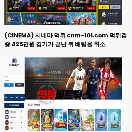
(CINEMA) 시네마 먹튀 cnm-101.com 먹튀검
증 425만원 경기가 끝난 뒤 배팅을 취소