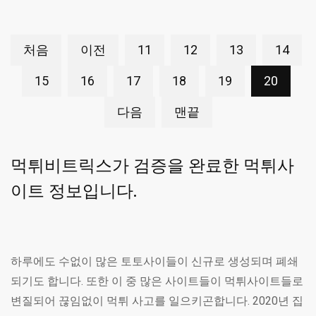
처음
이전
11
12
13
14
15
16
17
18
19
20
다음
맨끝
먹튀비트릭스가 검증을 완료한 먹튀사
이트 정보입니다.
하루에도 수없이 많은 토토사이들이 신규로 생성되며 폐쇄
되기도 합니다. 또한 이 중 많은 사이트들이 먹튀사이트들로
변질되어 끊임없이 먹튀 사고를 일으키곤합니다. 2020년 집