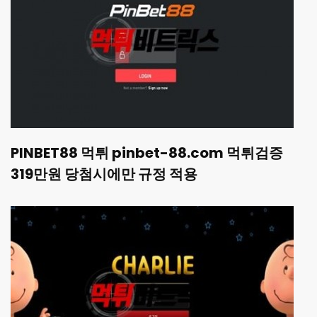
PINBET88 먹튀 pinbet-88.com 먹튀검증
319만원 당첨시에만 규정 적용