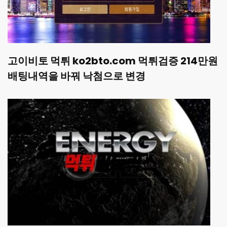
고이비토 먹튀 ko2bto.com 먹튀검증 214만원
배팅내역을 바꿔 낙첨으로 변경