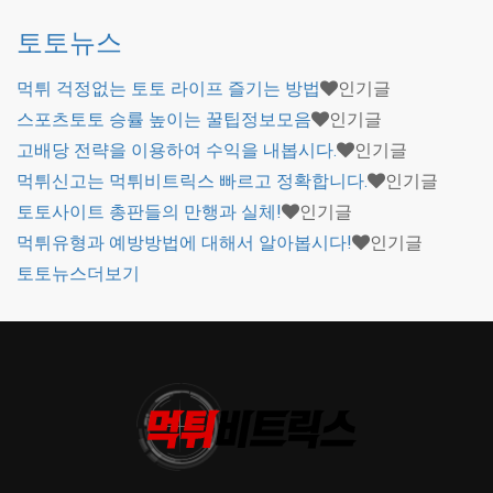
토토뉴스
먹튀 걱정없는 토토 라이프 즐기는 방법
인기글
스포츠토토 승률 높이는 꿀팁정보모음
인기글
고배당 전략을 이용하여 수익을 내봅시다.
인기글
먹튀신고는 먹튀비트릭스 빠르고 정확합니다.
인기글
토토사이트 총판들의 만행과 실체!
인기글
먹튀유형과 예방방법에 대해서 알아봅시다!
인기글
토토뉴스
더보기