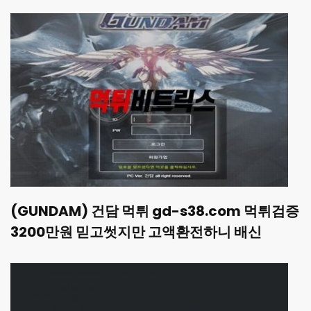
(GUNDAM) 건담 먹튀 gd-s38.com 먹튀검증
3200만원 믿고썻지만 고액환전하니 배신