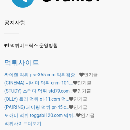
공지사항
먹튀비트릭스 운영방침
먹튀사이트
싸이렌 먹튀 psi-365.com 먹튀검증 …
인기글
(CINEMA) 시네마 먹튀 cnm-101.…
인기글
(STUDY) 스터디 먹튀 std79.com…
인기글
(OLLY) 올리 먹튀 ol-11.com 먹…
인기글
(PAIRING) 페어링 먹튀 pr-45.c…
인기글
토깨비 먹튀 toggabi120.com 먹튀…
인기글
먹튀사이트
더보기